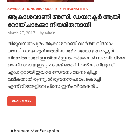
AWARDS & HONOURS
/
MOSC KEY PERSONALITIES
ആകാശവാണി അസി. ഡയറക്ടർ ആയി
റോയ് ചാക്കോ നിയമിതനായി
March 27, 2017
-
by
admin
തിരുവനന്തപുരം ആകാശവാണി വാർത്ത വിഭാഗം
അസി. ഡയറക്ടർ ആയി റോയ് ചാക്കോ ഇളമണ്ണൂർ
നിയമിതനായി. ഇന്ത്യൻ ഇൻഫർമേഷൻ സർവീസിലെ
ഓഫീസറായ ഇദ്ദേഹം കഴിഞ്ഞ 11 വര്ഷം ന്യൂസ്
എഡിറ്ററായി ഇവിടെ സേവനം അനുഷ്ടിച്ചു
വരികയായിരുന്നു. തിരുവനന്തപുരം, കൊച്ചി
എന്നിവിടങ്ങളിലെ പ്രസ് ഇൻഫർമേഷൻ …
READ MORE
Abraham Mar Seraphim