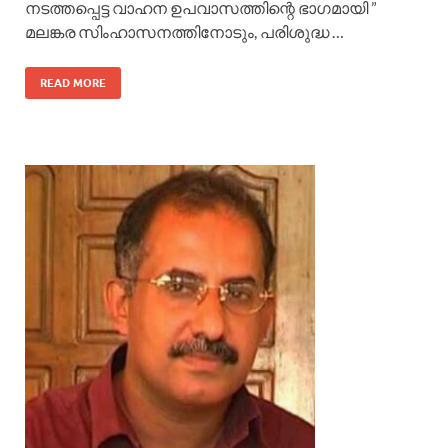
നടത്തപ്പെട്ട വാഹന ഉപവാസത്തിന്റെ ഭാഗമായി ”
മലങ്കര സിംഹാസനത്തിനോടും, പരിശുദ്ധ …
READ MORE