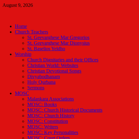
Skip
August 9, 2026
to
Malankara Orthodox TV
content
m tv
Home
Church Teachers
St. Geevarghese Mar Gregorios
St. Geevarghese Mar Dionysius
St. Baselios Yeldho
Worship
Church Dignitaries and their Offices
Christian World: Websites
Christian Devotional Songs
Divyabodhanam
Holy Qurbana
Sermons
MOSC
Malankara Associations
MOSC: Books
MOSC: Church Historical Documents
MOSC: Church History
MOSC: Constitution
MOSC: Writers
MOSC: Key Personalities
MOSC: Court Orders