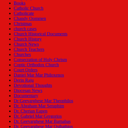
Books
Catholic Church
Catholicate
Chandy Oommen
Christmas
church cases
Church Historical Documents
Church History
Church News
Church Teachers
Churches
Consecration of Holy Chrism
Coptic Orthodox Church
Court Orders
Daniel Mar Mar Philoxenos
Derin Raju
Devotional Thoughts
Diocesan News
Documentary
Dr Geevarghese Mar Theophilos
Dr. Abraham Mar Seraphim
Dr. Cherian Eapen
Dr. Gabriel Mar Gregorios
Dr. Geevarghese Mar Barnabas
Dr. Geevarghese Mar Osthathios