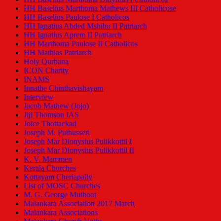
HH Baselius Marthoma Mathews III Catholicose
HH Baselius Paulose I Catholicos
HH Ignatius Abded Mshiho II Patriarch
HH Ignatius Aprem II Patriarch
HH Marthoma Paulose II Catholicos
HH Mathias Patriarch
Holy Qurbana
ICON Charity
INAMS
Innathe Chinthavishayam
Interview
Jacob Mathew (Jojo)
Jiji Thomson IAS
Joice Thottackad
Joseph M. Puthusseri
Joseph Mar Dionysius Pulikkottil I
Joseph Mar Dionysius Pulikkottil II
K. V. Mammen
Kerala Churches
Kottayam Cheriapally
List of MOSC Churches
M. G. George Muthoot
Malankara Association 2017 March
Malankara Associations