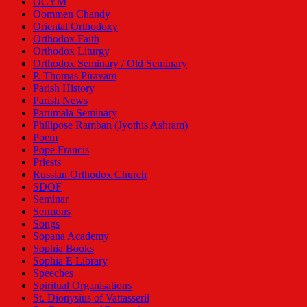
OCYM
Oommen Chandy
Oriental Orthodoxy
Orthodox Faith
Orthodox Liturgy
Orthodox Seminary / Old Seminary
P. Thomas Piravam
Parish History
Parish News
Parumala Seminary
Philipose Ramban (Jyothis Ashram)
Poem
Pope Francis
Priests
Russian Orthodox Church
SDOF
Seminar
Sermons
Songs
Sopana Academy
Sophia Books
Sophia E Library
Speeches
Spiritual Organisations
St. Dionysius of Vattasseril