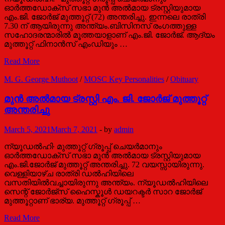
ഓർത്തഡോക്സ് സഭാ മുൻ അൽമായ ട്രസ്റ്റിയുമായ
എം.ജി. ജോർജ് മുത്തൂറ്റ് (72) അന്തരിച്ചു. ഇന്നലെ രാത്രി
7.30 ന് ആയിരുന്നു അന്ത്യം.ബിസിനസ് രംഗത്തുള്ള
സഹോദരന്മാരിൽ മൂത്തയാളാണ് എം.ജി. ജോർജ്. ആദ്യം
മുത്തൂറ്റ് ഫിനാൻസ് എംഡിയും …
എം.ജി.ജോർജ്:
Read More
മുത്തൂറ്റിനെ
വളർത്തിയ
M. G. George Muthoot
/
MOSC Key Personalities
/
Obituary
ദീർഘദർശി,
സാമ്പത്തിക
മുൻ അൽമായ ട്രസ്റ്റി എം. ജി. ജോർജ് മുത്തൂറ്റ്
രംഗത്തെ
അന്തരിച്ചു
ശക്തമായ
സാന്നിധ്യം
March 5, 2021
March 7, 2021
-
by
admin
ന്യൂഡൽഹി∙ മുത്തൂറ്റ് ഗ്രൂപ്പ് ചെയർമാനും
ഓർത്തഡോക്സ് സഭാ മുൻ അൽമായ ട്രസ്റ്റിയുമായ
എം.ജി.ജോർജ് മുത്തൂറ്റ് അന്തരിച്ചു. 72 വയസ്സായിരുന്നു.
വെള്ളിയാഴ്ച രാത്രി ഡൽഹിയിലെ
വസതിയിൽവച്ചായിരുന്നു അന്ത്യം. ന്യൂഡൽഹിയിലെ
സെന്റ് ജോർജ്സ് ഹൈസ്കൂൾ ഡയറക്ടർ സാറ ജോർജ്
മുത്തൂറ്റാണ് ഭാര്യ. മുത്തൂറ്റ് ഗ്രൂപ്പ് …
മുൻ
Read More