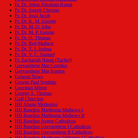
Fr. Dr. Johns Abraham Konat
Fr. Dr. Joseph Cheeran
Fr. Dr. Jossi Jacob
Fr. Dr. K. M. George
Fr. Dr. M. O. John
Fr. Dr. M. P. George
Fr. Dr. O. Thomas
Fr. Dr. Reji Mathew
Fr. Dr. T. J. Joshua
Fr. Dr. V. C. Samuel
Fr. Zachariah Ninan (Zacher)
Geevarghese Mar Coorilos
Geevarghese Mar Ivanios
General News
George Paul Synthite
Georgian Mirror
Georgy S. Thomas
Gulf Churches
HH Abune Merkorios
HH Baselios Marthoma Mathews I
HH Baselios Marthoma Mathews II
HH Baselius Augen Catholicos
HH Baselius Geevarghese I Catholicos
HH Baselius Geevarghese II Catholicos
HH Baselius Marthoma Didymus I Catholicos