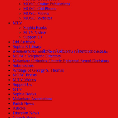
MOSC: Online Publications
MOSC: Old Photos
MOSC: Videos
MOSC: Websites
MTV
Sophia Books
M TV Videos
Support Us
Old Archives
Sophia E Library
മലങ്കരസഭാ ചരിത്ര-വിശ്വാസ വിജ്ഞാനകോശം
MOSC: Telephone Directory
Malankara Orthodox Church: Episcopal Synod Decisions
Submissions
Writings of Georgy S. Thomas
MOSC Priests
M TV Videos
Support Us
MTV
Sophia Books
Malankara Associations
Parish News
Articles
Diocesan News
Church News