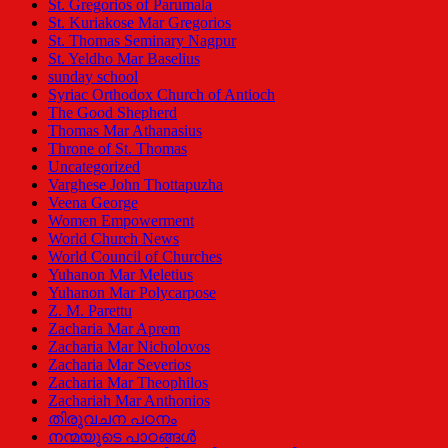
St. Gregorios of Parumala
St. Kuriakose Mar Gregorios
St. Thomas Seminary Nagpur
St. Yeldho Mar Baselius
sunday school
Syriac Orthodox Church of Antioch
The Good Shepherd
Thomas Mar Athanasius
Throne of St. Thomas
Uncategorized
Varghese John Thottapuzha
Veena George
Women Empowerment
World Church News
World Council of Churches
Yuhanon Mar Meletius
Yuhanon Mar Polycarpose
Z. M. Parettu
Zacharia Mar Aprem
Zacharia Mar Nicholovos
Zacharia Mar Severios
Zacharia Mar Theophilos
Zachariah Mar Anthonios
തിരുവചന പഠനം
നന്മയുടെ പാഠങ്ങള്‍