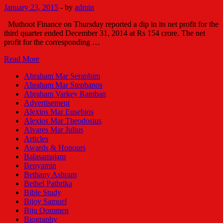
January 23, 2015
-
by
admin
Muthoot Finance on Thursday reported a dip in its net profit for the
third quarter ended December 31, 2014 at Rs 154 crore. The net
profit for the corresponding …
Muthoot
Read More
Finance
Abraham Mar Seraphim
Q3
Abraham Mar Stephanos
profit
Abraham Varkey Ramban
dips
Advertisement
to
Alexios Mar Eusebios
Rs
Alexios Mar Theodosius
154
Alvares Mar Julius
crore
Articles
Awards & Honours
Balasamajam
Benyamin
Bethany Ashram
Bethel Pathrika
Bible Study
Bijoy Samuel
Biju Oommen
Biography