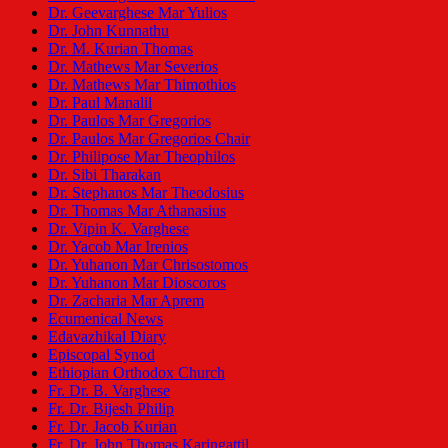
Dr. Geevarghese Mar Yulios
Dr. John Kunnathu
Dr. M. Kurian Thomas
Dr. Mathews Mar Severios
Dr. Mathews Mar Thimothios
Dr. Paul Manalil
Dr. Paulos Mar Gregorios
Dr. Paulos Mar Gregorios Chair
Dr. Philipose Mar Theophilos
Dr. Sibi Tharakan
Dr. Stephanos Mar Theodosius
Dr. Thomas Mar Athanasius
Dr. Vipin K. Varghese
Dr. Yacob Mar Irenios
Dr. Yuhanon Mar Chrisostomos
Dr. Yuhanon Mar Dioscoros
Dr. Zacharia Mar Aprem
Ecumenical News
Edavazhikal Diary
Episcopal Synod
Ethiopian Orthodox Church
Fr. Dr. B. Varghese
Fr. Dr. Bijesh Philip
Fr. Dr. Jacob Kurian
Fr. Dr. John Thomas Karingattil