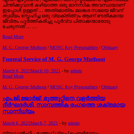
ചിന്തിക്കുവാൻ കഴിയാത്ത ഒരു മാനസിക അവസ്ഥയാണ്
ഇപ്പോൾ ഉള്ളത് … അത്രമാത്രം മലങ്കര സഭയെ ജീവന്
തുല്യം സ്നേഹിച്ച ഒരു വ്യക്തിത്വം ആണ് ഭൗതീകമായ
ജീവിതം പൂർത്തികരിച്ചു പൂർവ്വ പിതാക്കന്മാരോടു
ചേരുന്നത് … …
മനുഷ്യസ്നേഹിയായ
Read More
സഭാസ്നേഹി
/
M. G. George Muthoot
/
MOSC Key Personalities
/
Obituary
ഡോ.
മാത്യൂസ്
Funeral Service of M. G. George Muthoot
മാർ
തിമോത്തിയോസ്
March 6, 2021
March 10, 2021
-
by
admin
Funeral
Read More
Service
of
M. G. George Muthoot
/
MOSC Key Personalities
/
Obituary
M.
G.
എം.ജി.ജോർജ്: മുത്തൂറ്റിനെ വളർത്തിയ
George
ദീർഘദർശി, സാമ്പത്തിക രംഗത്തെ ശക്തമായ
Muthoot
സാന്നിധ്യം
March 6, 2021
March 7, 2021
-
by
admin
ന്യൂഡൽഹി: ∙ മുത്തൂറ്റ് ഗ്രൂപ്പ് ചെയർമാനും