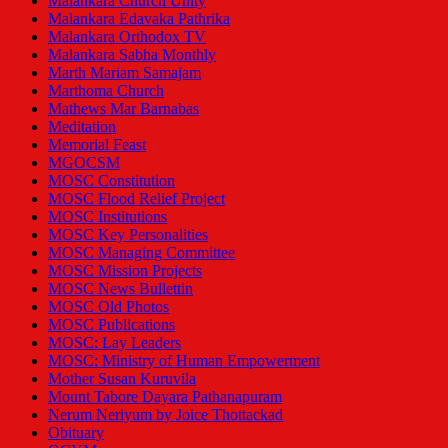
Malankara Church Unity
Malankara Edavaka Pathrika
Malankara Orthodox TV
Malankara Sabha Monthly
Marth Mariam Samajam
Marthoma Church
Mathews Mar Barnabas
Meditation
Memorial Feast
MGOCSM
MOSC Constitution
MOSC Flood Relief Project
MOSC Institutions
MOSC Key Personalities
MOSC Managing Committee
MOSC Mission Projects
MOSC News Bullettin
MOSC Old Photos
MOSC Publications
MOSC: Lay Leaders
MOSC: Ministry of Human Empowerment
Mother Susan Kuruvila
Mount Tabore Dayara Pathanapuram
Nerum Neriyum by Joice Thottackad
Obituary