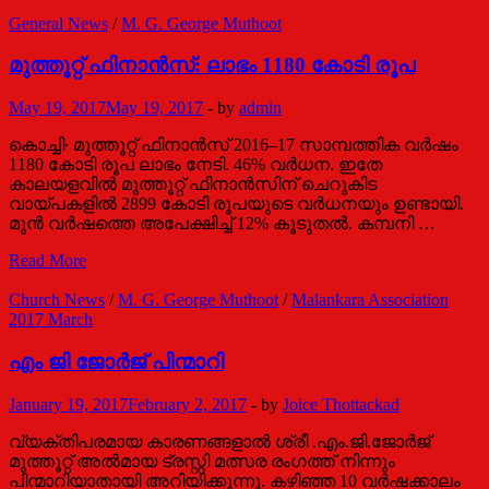
അൽമായ
ട്രസ്റ്റി
General News
/
M. G. George Muthoot
എം.
ജി.
മുത്തൂറ്റ് ഫിനാൻസ്: ലാഭം 1180 കോടി രൂപ
ജോർജ്
മുത്തൂറ്റ്
May 19, 2017
May 19, 2017
-
by
admin
അന്തരിച്ചു
കൊച്ചി∙ മുത്തൂറ്റ് ഫിനാൻസ് 2016–17 സാമ്പത്തിക വർഷം
1180 കോടി രൂപ ലാഭം നേടി. 46% വർധന. ഇതേ
കാലയളവിൽ മുത്തൂറ്റ് ഫിനാൻസിന് ചെറുകിട
വായ്പകളിൽ 2899 കോടി രൂപയുടെ വർധനയും ഉണ്ടായി.
മുൻ വർഷത്തെ അപേക്ഷിച്ച് 12% കൂടുതൽ. കമ്പനി …
മുത്തൂറ്റ്
Read More
ഫിനാൻസ്:
ലാഭം
Church News
/
M. G. George Muthoot
/
Malankara Association
1180
2017 March
കോടി
രൂപ
എം ജി ജോർജ് പിന്മാറി
January 19, 2017
February 2, 2017
-
by
Joice Thottackad
വ്യക്തിപരമായ കാരണങ്ങളാൽ ശ്രീ .എം.ജി.ജോർജ്
മുത്തൂറ്റ് അൽമായ ട്രസ്റ്റി മത്സര രംഗത്ത് നിന്നും
പിന്മാറിയാതായി അറിയിക്കുന്നു. കഴിഞ്ഞ 10 വർഷക്കാലം