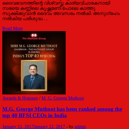
ദൈവഭവനത്തിന്റെ വിശ്വസ്ത കാര്യവിചാരകനായി
സഭയെ കണ്ണിലെ കൃഷ്ണമണി പോലെ കാത്തു
സൂക്ഷിക്കുവാൻ ദൈവം അവസരം നൽകി. അനുഗ്രഹം
നൽകിയ പരിശുദ്ധ …
എം
Read More
ജി
ജോർജ്
പിന്മാറി
Awards & Honours
/
M. G. George Muthoot
M.G. George Muthoot has been ranked among the
top 40 BFSI CEOs in India
January 12, 2017
January 12, 2017
-
by
admin