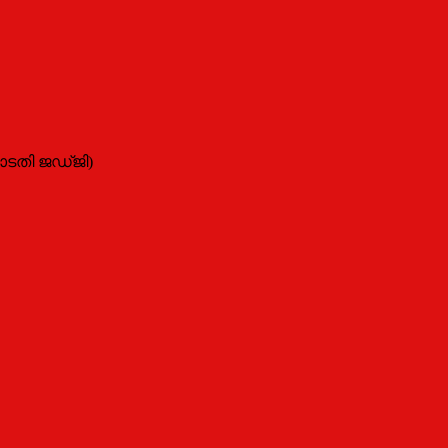
ോടതി ജഡ്ജി)