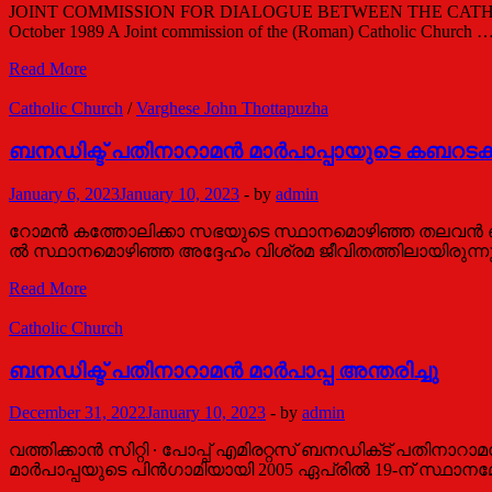
അത്താനാസിയോസ്
JOINT COMMISSION FOR DIALOGUE BETWEEN THE CATH
മെത്രാപ്പോലീത്ത
October 1989 A Joint commission of the (Roman) Catholic Church 
Dialogue
Read More
Between
the
Catholic Church
/
Varghese John Thottapuzha
Catholic
Church
ബനഡിക്ട് പതിനാറാമന്‍ മാര്‍പാപ്പായുടെ കബറടക്
and the
Malankara
January 6, 2023
January 10, 2023
-
by
admin
Orthodox
Church:
റോമന്‍ കത്തോലിക്കാ സഭയുടെ സ്ഥാനമൊഴിഞ്ഞ തലവന്‍ ബനഡിക
Report
ല്‍ സ്ഥാനമൊഴിഞ്ഞ അദ്ദേഹം വിശ്രമ ജീവിതത്തിലായിരുന്നു.
of
the
ബനഡിക്ട്
Read More
1989
പതിനാറാമന്‍
Meeting
മാര്‍പാപ്പായുടെ
Catholic Church
കബറടക്കം
നടത്തി
ബ​ന​ഡി​ക്ട് പതിനാറാമ​​ൻ മാ​ർ​പാ​പ്പ​ അന്തരിച്ചു
December 31, 2022
January 10, 2023
-
by
admin
വത്തിക്കാൻ സിറ്റി ∙ പോപ്പ് എമിരറ്റസ് ബനഡിക്‌ട് പതിന
മാർപാപ്പയുടെ പിന്‍ഗാമിയായി 2005 ഏപ്രില്‍ 19-ന് സ്ഥാ