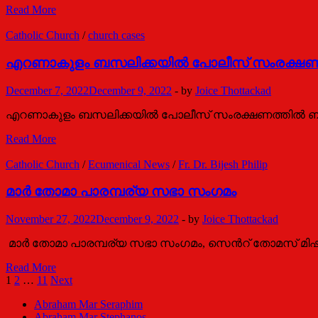
ബ​
Read More
ന​
ഡി​
Catholic Church
/
church cases
ക്ട്
പതിനാറാമ​​
എറണാകുളം ബസലിക്കയില്‍ പോലീസ് സംരക്ഷണത്തി
ൻ
മാ​
December 7, 2022
December 9, 2022
-
by
Joice Thottackad
ർ​
പാ​
എറണാകുളം ബസലിക്കയില്‍ പോലീസ് സംരക്ഷണത്തില്‍ ബലി അ
പ്പ​
അന്തരിച്ചു
എറണാകുളം
Read More
ബസലിക്കയില്‍
പോലീസ്
Catholic Church
/
Ecumenical News
/
Fr. Dr. Bijesh Philip
സംരക്ഷണത്തില്‍
ബലി
മാര്‍ തോമാ പാരമ്പര്യ സഭാ സംഗമം
അര്‍പ്പിക്കരുത്
|
November 27, 2022
December 9, 2022
-
by
Joice Thottackad
കുര്യൻ
ജോസഫ്
മാര്‍ തോമാ പാരമ്പര്യ സഭാ സംഗമം, സെന്‍റ് തോമസ് മി
മാര്‍
Read More
തോമാ
Posts
1
2
…
11
Next
പാരമ്പര്യ
pagination
Abraham Mar Seraphim
സഭാ
Abraham Mar Stephanos
സംഗമം