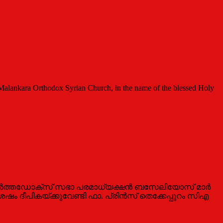
hodox Syrian Church, in the name of the blessed Holy
ഓ​​​​ർ​​​​ത്ത​​​​ഡോ​​​​ക്സ്‌ സ​​​ഭാ പ​​​ര​​​മാ​​​ധ‍്യ​​​ക്ഷ​​​ൻ ബ​​​സേ​​​ലി​​​യോ​​​സ് മാ​​​ർ​​​
ശേ​​​ഷം ദീ​​​പി​​​ക​​​യ്ക്കു​​​വേ​​​ണ്ടി ഫാ. ​​​പ്രി​​​ൻ​​​സ് തെ​​​ക്കേ​​​പ്പു​​​റം സി​​​എ​​​