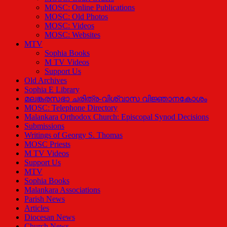
MOSC: Online Publications
MOSC: Old Photos
MOSC: Videos
MOSC: Websites
MTV
Sophia Books
M TV Videos
Support Us
Old Archives
Sophia E Library
മലങ്കരസഭാ ചരിത്ര-വിശ്വാസ വിജ്ഞാനകോശം
MOSC: Telephone Directory
Malankara Orthodox Church: Episcopal Synod Decisions
Submissions
Writings of Georgy S. Thomas
MOSC Priests
M TV Videos
Support Us
MTV
Sophia Books
Malankara Associations
Parish News
Articles
Diocesan News
Church News