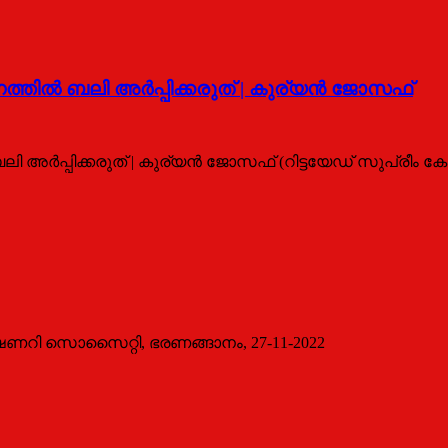
ല്‍ ബലി അര്‍പ്പിക്കരുത് | കുര്യൻ ജോസഫ്
ര്‍പ്പിക്കരുത് | കുര്യൻ ജോസഫ് (റിട്ടയേഡ് സുപ്രീം ക
ഷണറി സൊസൈറ്റി, ഭരണങ്ങാനം, 27-11-2022