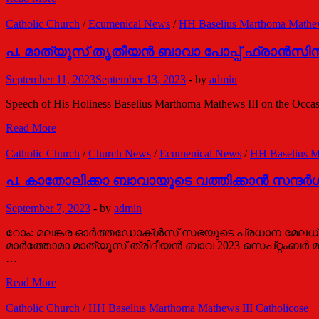
ർ​
ണ​
Catholic Church
/
Ecumenical News
/
HH Baselius Marthoma Mathews
മാ​
യ
പ. മാത്യൂസ് തൃതീയന്‍ ബാവാ പോപ്പ് ഫ്രാന്‍സിസ
ഐ​
ക്യ​
September 11, 2023
September 13, 2023
-
by
admin
ത്തി​
ലേ​
Speech of His Holiness Baselius Marthoma Mathews III on the Occasi
ക്കെ​
ത്തു​
പ.
Read More
ന്ന
മാത്യൂസ്
യാ​
തൃതീയന്‍
Catholic Church
/
Church News
/
Ecumenical News
/
HH Baselius M
ത്ര:
ബാവാ
പ.
പോപ്പ്
പ. കാതോലിക്കാ ബാവായുടെ വത്തിക്കാന്‍ സന്ദര്‍ശ
കാതോലിക്കാ
ഫ്രാന്‍സിസുമായി
ബാവായുമായി
കൂടിക്കാഴ്ച
September 7, 2023
-
by
admin
അഭിമുഖം
നടത്തി
റോം: മലങ്കര ഓര്‍ത്തഡോക്ള്‍സ് സഭയുടെ പ്രധാന മേലധ
മാര്‍ത്തോമാ മാത്യൂസ് ത്രിദീയന്‍ ബാവ 2023 സെപ്റ്റംബര്‍
…
പ.
Read More
കാതോലിക്കാ
ബാവായുടെ
Catholic Church
/
HH Baselius Marthoma Mathews III Catholicose