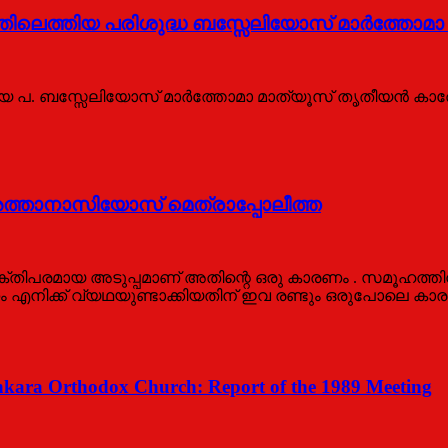
െത്തിയ പരിശുദ്ധ ബസ്സേലിയോസ് മാർത്തോമാ
പ. ബസ്സേലിയോസ് മാർത്തോമാ മാത്യൂസ് തൃതീയൻ കാതോല
് അത്താനാസിയോസ് മെത്രാപ്പോലീത്ത
്തിപരമായ അടുപ്പമാണ് അതിന്റെ ഒരു കാരണം . സമൂഹത്തിനു
ണം എനിക്ക് വ്യഥയുണ്ടാക്കിയതിന് ഇവ രണ്ടും ഒരുപോലെ കാ
nkara Orthodox Church: Report of the 1989 Meeting