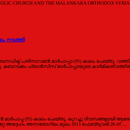
OLIC CHURCH AND THE MALANKARA ORTHODOX SYRIAN CH
…
കം നടത്തി
്ട് പതിനാറാമന്‍ മാര്‍പാപ്പാ (95) കാലം ചെയ്തു. വത്തിക്
 കബറടക്കം ഫ്രാന്‍സിസ് മാര്‍പാപ്പായുടെ കാര്‍മികത്വത്തില
ാറാമൻ മാർപാപ്പ (95) കാലം ചെയ്തു. കുറച്ചു ദിവസങ്ങളായി 
നമേറ്റ അദ്ദേഹം അനാരോഗ്യം മൂലം 2013 ഫെബ്രുവരി 28-ന് …