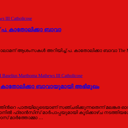
 III Catholicose
 പ. കാതോലിക്കാ ബാവാ
 ആശംസകൾ അറിയിച്ച് പ. കാതോലിക്കാ ബാവാ The Malankara Ort
 Baselius Marthoma Mathews III Catholicose
്ര: പ. കാതോലിക്കാ ബാവായുമായി അഭിമുഖം
െ പാ​​​​ത​​​​യി​​​​ലൂ​​​​ടെ​​​​യാ​​​​ണ് സ​​​​ഞ്ച​​​​രി​​​​ക്കു​​​​ന്ന​​​​തെ​​​ന്ന് മ​​​ല​​​ങ്ക​​​ര 
 ഫ്രാ​​​​ൻ​​​​സി​​​​സ് മാ​​​​ർ​​​​പാ​​​​പ്പ​​​​യു​​​മാ​​​യി കൂ​​​ടി​​​ക്കാ​​​ഴ്ച ന​​​ട​​​ത്തി​​​യ​​​
​യോ​​​സ് മാ​​​ർ​​​ത്തോ​​​മ്മാ …