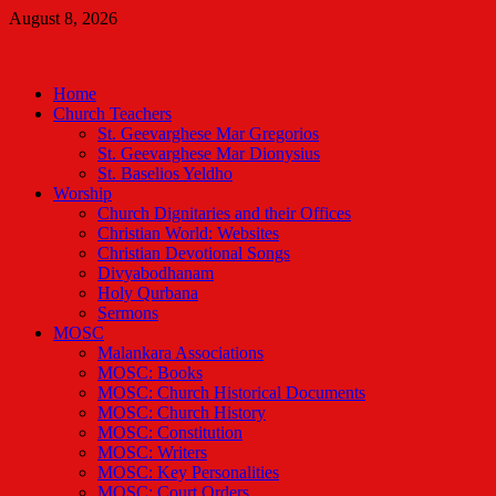
Skip
August 8, 2026
to
Malankara Orthodox TV
content
m tv
Home
Church Teachers
St. Geevarghese Mar Gregorios
St. Geevarghese Mar Dionysius
St. Baselios Yeldho
Worship
Church Dignitaries and their Offices
Christian World: Websites
Christian Devotional Songs
Divyabodhanam
Holy Qurbana
Sermons
MOSC
Malankara Associations
MOSC: Books
MOSC: Church Historical Documents
MOSC: Church History
MOSC: Constitution
MOSC: Writers
MOSC: Key Personalities
MOSC: Court Orders