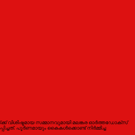
്ക് ‌വിശിഷ്ടമായ സമ്മാനവുമായി മലങ്കര ഓർത്തഡോക്സ്
ച്ചത്. പൂർണമായും കൈകൾക്കൊണ്ട് നിർമ്മിച്ച