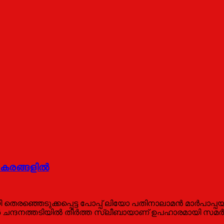
െ കരങ്ങളിൽ
ഞ്ഞെടുക്കപ്പെട്ട പോപ്പ് ലിയോ പതിനാലാമൻ മാർപാപ്പയ്ക
 ചന്ദനത്തടിയിൽ തീർത്ത സ്ലീബായാണ് ഉപഹാരമായി സമർപ്പി