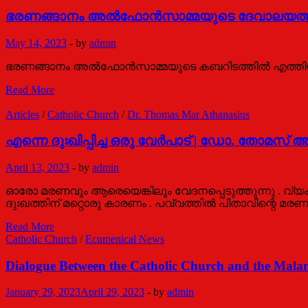
വത്തിക്കാന്‍
സന്ദര്‍ശനം
ഭരണങ്ങാനം അൽഫോൻസാമ്മയുടെ ദേവാലയത്തില
സെപ്റ്റംബര്‍
9
May 14, 2023
-
by
admin
മുതല്‍
12
ഭരണങ്ങാനം അൽഫോൻസാമ്മയുടെ കബറിടത്തില്‍ എത്തിയ 
വരെ
ഭരണങ്ങാനം
Read More
അൽഫോൻസാമ്മയുടെ
ദേവാലയത്തിലെത്തിയ
Articles
/
Catholic Church
/
Dr. Thomas Mar Athanasius
പരിശുദ്ധ
ബസ്സേലിയോസ്
എന്നെ ദുഃഖിപ്പിച്ച ഒരു വേർപാട് | ഡോ. തോമസ
മാർത്തോമാ
മാത്യൂസ്
April 13, 2023
-
by
admin
തൃതീയൻ
കാതോലിക്കാ
ഓരോ മരണവും ആരെയെങ്കിലും വേദനപ്പെടുത്തുന്നു . വ്യക
ബാവ
ദുഃഖത്തിന് മറ്റൊരു കാരണം . പവ്വത്തിൽ പിതാവിന്റെ മര
എന്നെ
Read More
ദുഃഖിപ്പിച്ച
Catholic Church
/
Ecumenical News
ഒരു
വേർപാട്
Dialogue Between the Catholic Church and the Mala
|
ഡോ.
January 29, 2023
April 29, 2023
-
by
admin
തോമസ്