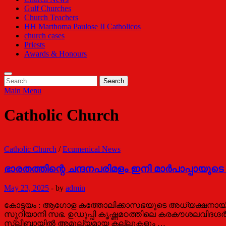
Gulf Churches
Church Teachers
HH Marthoma Paulose II Catholicos
church cases
Priests
Awards & Honours
Search
for:
Main Menu
Catholic Church
Catholic Church
/
Ecumenical News
ഭാരതത്തിന്റെ ചന്ദനപരിമളം ഇനി മാർപാപ്പായുട
May 23, 2025
-
by
admin
കോട്ടയം : ആഗോള കത്തോലിക്കാസഭയുടെ അധ്യക്ഷനായി തെര
സുറിയാനി സഭ. ഉ‍ഡുപ്പി കൃഷ്ണമഠത്തിലെ കരകൗശലവിദഗ്ദർ
സ്ലീബായിൽ അമൂല്യമായ കല്ലുകളും …