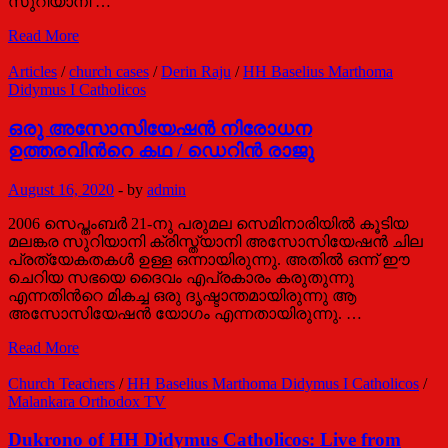
സുറിയാനി …
പരിശുദ്ധ
Read More
സഭയുടെ
കൊമ്പ്
Articles
/
church cases
/
Derin Raju
/
HH Baselius Marthoma
ഉയരട്ടെ
Didymus I Catholicos
/
ബസേലിയോസ്
ഒരു അസോസിയേഷന്‍ നിരോധന
മാര്‍ത്തോമ്മാ
ഉത്തരവിന്‍റെ കഥ / ഡെറിന്‍ രാജു
ദിദിമോസ്
പ്രഥമന്‍
August 16, 2020
-
by
admin
2006 സെപ്തംബര്‍ 21-നു പരുമല സെമിനാരിയില്‍ കൂടിയ
മലങ്കര സുറിയാനി ക്രിസ്ത്യാനി അസോസിയേഷന്‍ ചില
പ്രത്യേകതകള്‍ ഉള്ള ഒന്നായിരുന്നു. അതില്‍ ഒന്ന് ഈ
ചെറിയ സഭയെ ദൈവം എപ്രകാരം കരുതുന്നു
എന്നതിന്‍റെ മികച്ച ഒരു ദൃഷ്ടാന്തമായിരുന്നു ആ
അസോസിയേഷന്‍ യോഗം എന്നതായിരുന്നു. …
ഒരു
Read More
അസോസിയേഷന്‍
നിരോധന
Church Teachers
/
HH Baselius Marthoma Didymus I Catholicos
/
ഉത്തരവിന്‍റെ
Malankara Orthodox TV
കഥ
/
Dukrono of HH Didymus Catholicos: Live from