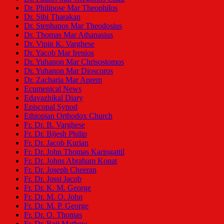
Dr. Philipose Mar Theophilos
Dr. Sibi Tharakan
Dr. Stephanos Mar Theodosius
Dr. Thomas Mar Athanasius
Dr. Vipin K. Varghese
Dr. Yacob Mar Irenios
Dr. Yuhanon Mar Chrisostomos
Dr. Yuhanon Mar Dioscoros
Dr. Zacharia Mar Aprem
Ecumenical News
Edavazhikal Diary
Episcopal Synod
Ethiopian Orthodox Church
Fr. Dr. B. Varghese
Fr. Dr. Bijesh Philip
Fr. Dr. Jacob Kurian
Fr. Dr. John Thomas Karingattil
Fr. Dr. Johns Abraham Konat
Fr. Dr. Joseph Cheeran
Fr. Dr. Jossi Jacob
Fr. Dr. K. M. George
Fr. Dr. M. O. John
Fr. Dr. M. P. George
Fr. Dr. O. Thomas
Fr. Dr. Reji Mathew