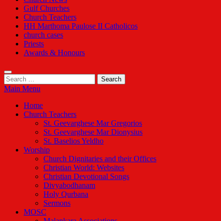
Gulf Churches
Church Teachers
HH Marthoma Paulose II Catholicos
church cases
Priests
Awards & Honours
Search
for:
Main Menu
Home
Church Teachers
St. Geevarghese Mar Gregorios
St. Geevarghese Mar Dionysius
St. Baselios Yeldho
Worship
Church Dignitaries and their Offices
Christian World: Websites
Christian Devotional Songs
Divyabodhanam
Holy Qurbana
Sermons
MOSC
Malankara Associations