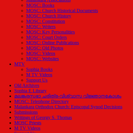
MOSC: Books
MOSC: Church Historical Documents
MOSC: Church History
MOSC: Constitution
MOSC: Writers
MOSC: Key Personalities
MOSC: Court Orders
MOSC: Online Publications
MOSC: Old Photos
MOSC: Videos
MOSC: Websites
MTV
Sophia Books
M TV Videos
Support Us
Old Archives
Sophia E Library
മലങ്കരസഭാ ചരിത്ര-വിശ്വാസ വിജ്ഞാനകോശം
MOSC: Telephone Directory
Malankara Orthodox Church: Episcopal Synod Decisions
Submissions
Writings of Georgy S. Thomas
MOSC Priests
M TV Videos