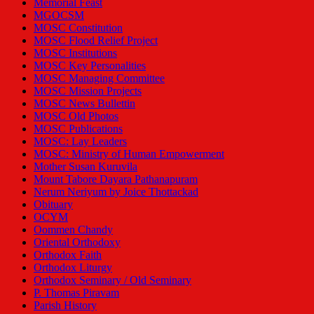
Memorial Feast
MGOCSM
MOSC Constitution
MOSC Flood Relief Project
MOSC Institutions
MOSC Key Personalities
MOSC Managing Committee
MOSC Mission Projects
MOSC News Bullettin
MOSC Old Photos
MOSC Publications
MOSC: Lay Leaders
MOSC: Ministry of Human Empowerment
Mother Susan Kuruvila
Mount Tabore Dayara Pathanapuram
Nerum Neriyum by Joice Thottackad
Obituary
OCYM
Oommen Chandy
Oriental Orthodoxy
Orthodox Faith
Orthodox Liturgy
Orthodox Seminary / Old Seminary
P. Thomas Piravam
Parish History