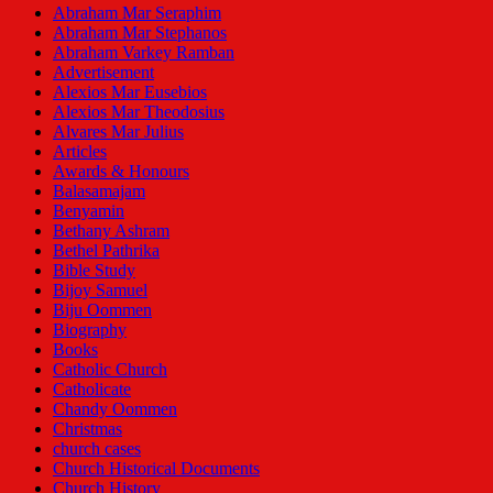
pagination
Abraham Mar Seraphim
Baselius
Abraham Mar Stephanos
Marthoma
Abraham Varkey Ramban
Didymus
Advertisement
Catholicos
Alexios Mar Eusebios
Alexios Mar Theodosius
Alvares Mar Julius
Articles
Awards & Honours
Balasamajam
Benyamin
Bethany Ashram
Bethel Pathrika
Bible Study
Bijoy Samuel
Biju Oommen
Biography
Books
Catholic Church
Catholicate
Chandy Oommen
Christmas
church cases
Church Historical Documents
Church History