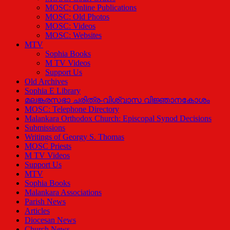
MOSC: Online Publications
MOSC: Old Photos
MOSC: Videos
MOSC: Websites
MTV
Sophia Books
M TV Videos
Support Us
Old Archives
Sophia E Library
മലങ്കരസഭാ ചരിത്ര-വിശ്വാസ വിജ്ഞാനകോശം
MOSC: Telephone Directory
Malankara Orthodox Church: Episcopal Synod Decisions
Submissions
Writings of Georgy S. Thomas
MOSC Priests
M TV Videos
Support Us
MTV
Sophia Books
Malankara Associations
Parish News
Articles
Diocesan News
Church News