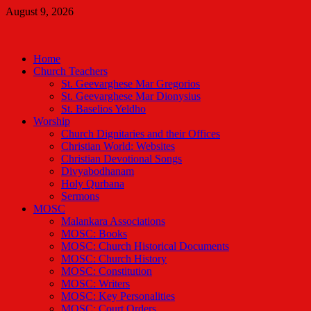
Skip
August 9, 2026
to
Malankara Orthodox TV
content
m tv
Home
Church Teachers
St. Geevarghese Mar Gregorios
St. Geevarghese Mar Dionysius
St. Baselios Yeldho
Worship
Church Dignitaries and their Offices
Christian World: Websites
Christian Devotional Songs
Divyabodhanam
Holy Qurbana
Sermons
MOSC
Malankara Associations
MOSC: Books
MOSC: Church Historical Documents
MOSC: Church History
MOSC: Constitution
MOSC: Writers
MOSC: Key Personalities
MOSC: Court Orders