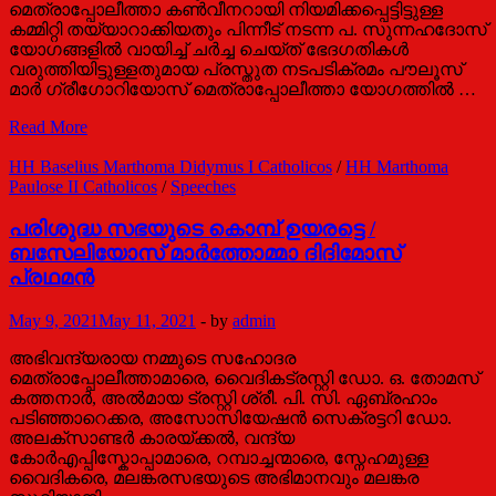
മെത്രാപ്പോലീത്താ കണ്‍വീനറായി നിയമിക്കപ്പെട്ടിട്ടുള്ള
ത്ര:
കമ്മിറ്റി തയ്യാറാക്കിയതും പിന്നീട് നടന്ന പ. സുന്നഹദോസ്
പ.
യോഗങ്ങളില്‍ വായിച്ച് ചര്‍ച്ച ചെയ്ത് ഭേദഗതികള്‍
കാതോലിക്കാ
വരുത്തിയിട്ടുള്ളതുമായ പ്രസ്തുത നടപടിക്രമം പൗലൂസ്
ബാവായുമായി
മാര്‍ ഗ്രീഗോറിയോസ് മെത്രാപ്പോലീത്താ യോഗത്തില്‍ …
അഭിമുഖം
ഒരാളെ
Read More
പരിശുദ്ധനായി
പ്രഖ്യാപിക്കുന്നതിനുള്ള
HH Baselius Marthoma Didymus I Catholicos
/
HH Marthoma
നടപടിക്രമം
Paulose II Catholicos
/
Speeches
പരിശുദ്ധ സഭയുടെ കൊമ്പ് ഉയരട്ടെ /
ബസേലിയോസ് മാര്‍ത്തോമ്മാ ദിദിമോസ്
പ്രഥമന്‍
May 9, 2021
May 11, 2021
-
by
admin
അഭിവന്ദ്യരായ നമ്മുടെ സഹോദര
മെത്രാപ്പോലീത്താമാരെ, വൈദികട്രസ്റ്റി ഡോ. ഒ. തോമസ്
കത്തനാര്‍, അല്‍മായ ട്രസ്റ്റി ശ്രീ. പി. സി. ഏബ്രഹാം
പടിഞ്ഞാറെക്കര, അസോസിയേഷന്‍ സെക്രട്ടറി ഡോ.
അലക്സാണ്ടര്‍ കാരയ്ക്കല്‍, വന്ദ്യ
കോര്‍എപ്പിസ്കോപ്പാമാരെ, റമ്പാച്ചന്മാരെ, സ്നേഹമുള്ള
വൈദികരെ, മലങ്കരസഭയുടെ അഭിമാനവും മലങ്കര