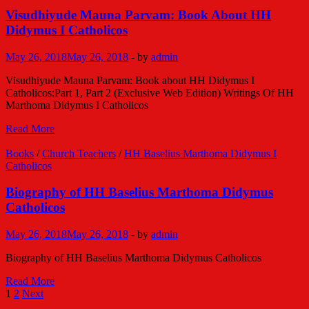
Baselius
Visudhiyude Mauna Parvam: Book About HH
Marthoma
Didymus I Catholicos
Didymus
I
May 26, 2018
May 26, 2018
-
by
admin
Catholicos
Visudhiyude Mauna Parvam: Book about HH Didymus I
Catholicos:Part 1, Part 2 (Exclusive Web Edition) Writings Of HH
Marthoma Didymus I Catholicos
Visudhiyude
Read More
Mauna
Parvam:
Books
/
Church Teachers
/
HH Baselius Marthoma Didymus I
Book
Catholicos
About
HH
Biography of HH Baselius Marthoma Didymus
Didymus
Catholicos
I
Catholicos
May 26, 2018
May 26, 2018
-
by
admin
Biography of HH Baselius Marthoma Didymus Catholicos
Biography
Read More
of
Posts
1
2
Next
HH