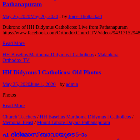
ഡെറിന്‍
Pathanapuram
രാജു
May 26, 2020
May 26, 2020
-
by
Joice Thottackad
Dukrono of HH Didymus Catholicos: Live from Pathanapuram
https://www.facebook.com/OrthodoxChurchTV/videos/9431715294
Dukrono
Read More
of
HH
HH Baselius Marthoma Didymus I Catholicos
/
Malankara
Didymus
Orthodox TV
Catholicos:
Live
HH Didymus I Catholicos: Old Photos
from
Pathanapuram
May 25, 2020
June 1, 2020
-
by
admin
Photos
HH
Read More
Didymus
I
Church Teachers
/
HH Baselius Marthoma Didymus I Catholicos
/
Catholicos:
Memorial Feast
/
Mount Tabore Dayara Pathanapuram
Old
Photos
പ. ദിദിമോസ് ബാവായുടെ 5-ാം