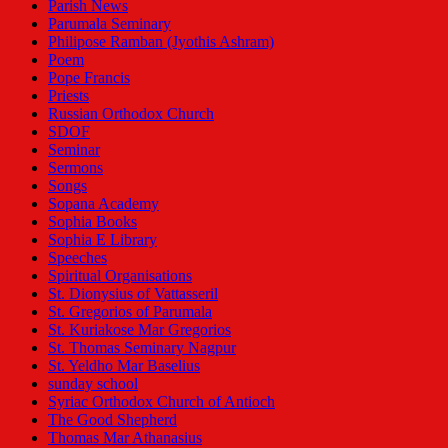
Parish News
Parumala Seminary
Philipose Ramban (Jyothis Ashram)
Poem
Pope Francis
Priests
Russian Orthodox Church
SDOF
Seminar
Sermons
Songs
Sopana Academy
Sophia Books
Sophia E Library
Speeches
Spiritual Organisations
St. Dionysius of Vattasseril
St. Gregorios of Parumala
St. Kuriakose Mar Gregorios
St. Thomas Seminary Nagpur
St. Yeldho Mar Baselius
sunday school
Syriac Orthodox Church of Antioch
The Good Shepherd
Thomas Mar Athanasius