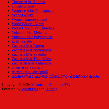
Throne of St. Thomas
Uncategorized
Varghese John Thottapuzha
Veena George
Women Empowerment
World Church News
World Council of Churches
Yuhanon Mar Meletius
Yuhanon Mar Polycarpose
Z. M. Parettu
Zacharia Mar Aprem
Zacharia Mar Nicholovos
Zacharia Mar Severios
Zacharia Mar Theophilos
Zachariah Mar Anthonios
തിരുവചന പഠനം
നന്മയുടെ പാഠങ്ങള്‍
മലങ്കരസഭാ ചരിത്ര-വിശ്വാസ വിജ്ഞാനകോശം
Copyright © 2026
Malankara Orthodox TV
.
Powered by
WordPress
and
HitMag
.