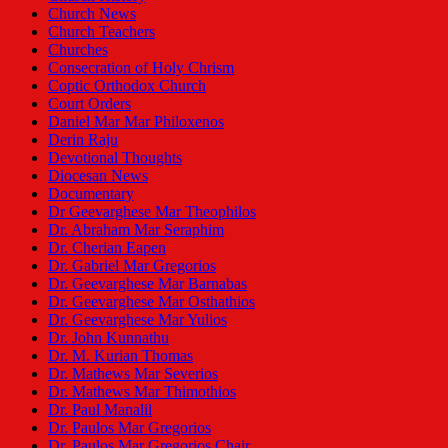
Church News
Church Teachers
Churches
Consecration of Holy Chrism
Coptic Orthodox Church
Court Orders
Daniel Mar Mar Philoxenos
Derin Raju
Devotional Thoughts
Diocesan News
Documentary
Dr Geevarghese Mar Theophilos
Dr. Abraham Mar Seraphim
Dr. Cherian Eapen
Dr. Gabriel Mar Gregorios
Dr. Geevarghese Mar Barnabas
Dr. Geevarghese Mar Osthathios
Dr. Geevarghese Mar Yulios
Dr. John Kunnathu
Dr. M. Kurian Thomas
Dr. Mathews Mar Severios
Dr. Mathews Mar Thimothios
Dr. Paul Manalil
Dr. Paulos Mar Gregorios
Dr. Paulos Mar Gregorios Chair