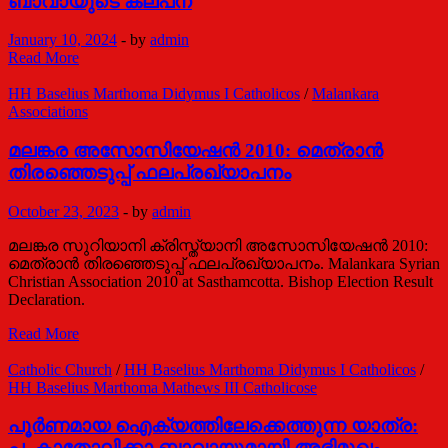
ബാവായുടെ കല്പന
January 10, 2024
-
by
admin
കോട്ടയം
Read More
സമ്മേളനം
(2008):
HH Baselius Marthoma Didymus I Catholicos
/
Malankara
പ.
Associations
ദിദിമോസ്
ബാവായുടെ
മലങ്കര അസോസിയേഷന്‍ 2010: മെത്രാന്‍
കല്പന
തിരഞ്ഞെടുപ്പ് ഫലപ്രഖ്യാപനം
October 23, 2023
-
by
admin
മലങ്കര സുറിയാനി ക്രിസ്ത്യാനി അസോസിയേഷന്‍ 2010:
മെത്രാന്‍ തിരഞ്ഞെടുപ്പ് ഫലപ്രഖ്യാപനം. Malankara Syrian
Christian Association 2010 at Sasthamcotta. Bishop Election Result
Declaration.
മലങ്കര
Read More
അസോസിയേഷന്‍
2010:
Catholic Church
/
HH Baselius Marthoma Didymus I Catholicos
/
മെത്രാന്‍
HH Baselius Marthoma Mathews III Catholicose
തിരഞ്ഞെടുപ്പ്
ഫലപ്രഖ്യാപനം
പൂ​ർ​ണ​മാ​യ ഐ​ക്യ​ത്തി​ലേ​ക്കെ​ത്തു​ന്ന യാ​ത്ര:
പ. കാതോലിക്കാ ബാവായുമായി അഭിമുഖം