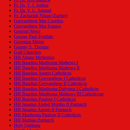
Fr. Dr. T. J. Joshua
Fr. Dr. V. C. Samuel
Fr. Zachariah Ninan (Zacher)
Geevarghese Mar Coorilos
Geevarghese Mar Ivanios
General News
George Paul Synthite
Georgian Mirror
Georgy S. Thomas
Gulf Churches
HH Abune Merkorios
HH Baselios Marthoma Mathews I
HH Baselios Marthoma Mathews II
HH Baselius Augen Catholicos
HH Baselius Geevarghese I Catholicos
HH Baselius Geevarghese II Catholicos
HH Baselius Marthoma Didymus I Catholicos
HH Baselius Marthoma Mathews III Catholicose
HH Baselius Paulose I Catholicos
HH Ignatius Abded Mshiho II Patriarch
HH Ignatius Aprem II Patriarch
HH Marthoma Paulose II Catholicos
HH Mathias Patriarch
Holy Qurbana