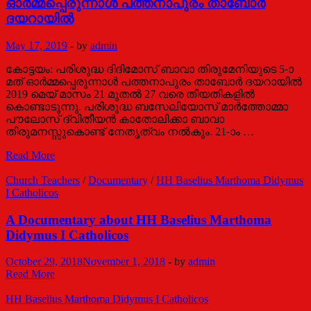
ഓര്‍മ്മപ്പെരുന്നാള്‍ പത്തനാപുരം താബോര്‍
ദയറായില്‍
May 17, 2019
-
by
admin
കോട്ടയം: പരിശുദ്ധ ദിദിമോസ് ബാവാ തിരുമേനിയുടെ 5-ാ
മത് ഓര്‍മ്മപ്പെരുന്നാള്‍ പത്തനാപുരം താബോര്‍ ദയറായില്‍
2019 മെയ് മാസം 21 മുതല്‍ 27 വരെ തീയതികളില്‍
കൊണ്ടാടുന്നു. പരിശുദ്ധ ബസേലിയോസ് മാര്‍ത്തോമ്മാ
പൗലോസ് ദ്വിതീയന്‍ കാതോലിക്കാ ബാവാ
തിരുമനസ്സുകൊണ്ട് നേതൃത്വം നല്‍കും. 21-ാം …
പ.
Read More
ദിദിമോസ്
ബാവായുടെ 5-ാം
Church Teachers
/
Documentary
/
HH Baselius Marthoma Didymus
ഓര്‍മ്മപ്പെരുന്നാള്‍
I Catholicos
പത്തനാപുരം
താബോര്‍
A Documentary about HH Baselius Marthoma
ദയറായില്‍
Didymus I Catholicos
October 29, 2018
November 1, 2018
-
by
admin
A
Read More
Documentary
about
HH Baselius Marthoma Didymus I Catholicos
HH