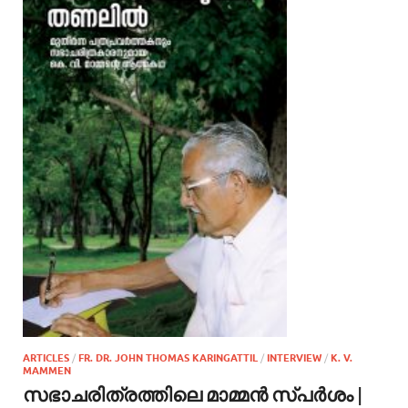
ARTICLES
/
FR. DR. JOHN THOMAS KARINGATTIL
/
INTERVIEW
/
K. V.
MAMMEN
സഭാചരിത്രത്തിലെ മാമ്മന്‍ സ്പര്‍ശം |