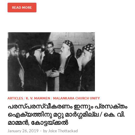
READ MORE
ARTICLES
/
K. V. MAMMEN
/
MALANKARA CHURCH UNITY
പരസ്പരസ്വീകരണം ഇന്നും പ്രസക്തം
ഐക്യത്തിനു മറ്റു മാര്‍ഗ്ഗമില്ല / കെ. വി.
മാമ്മന്‍, കോട്ടയ്ക്കല്‍
January 26, 2019
-
by
Joice Thottackad