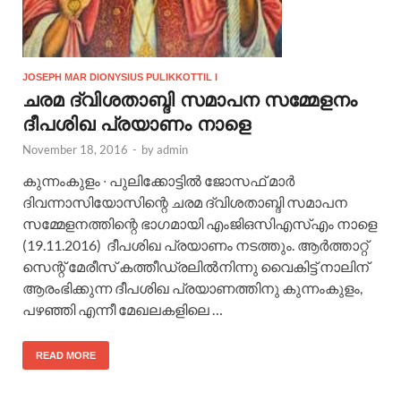
JOSEPH MAR DIONYSIUS PULIKKOTTIL I
ചരമ ദ്വിശതാബ്ദി സമാപന സമ്മേളനം
ദീപശിഖ പ്രയാണം നാളെ
November 18, 2016
-
by
admin
കുന്നംകുളം ∙ പുലിക്കോട്ടിൽ ജോസഫ് മാർ
ദിവന്നാസിയോസിന്റെ ചരമ ദ്വിശതാബ്ദി സമാപന
സമ്മേളനത്തിന്റെ ഭാഗമായി എംജിഒസിഎസ്എം നാളെ
(19.11.2016) ദീപശിഖ പ്രയാണം നടത്തും. ആർത്താറ്റ്
സെന്റ് മേരീസ് കത്തീഡ്രലിൽനിന്നു വൈകിട്ട് നാലിന്
ആരംഭിക്കുന്ന ദീപശിഖ പ്രയാണത്തിനു കുന്നംകുളം,
പഴഞ്ഞി എന്നീ മേഖലകളിലെ …
READ MORE