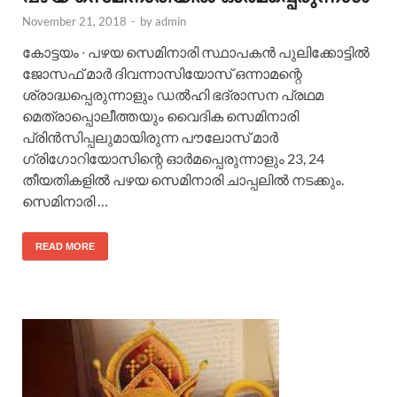
November 21, 2018
-
by
admin
കോട്ടയം ∙ പഴയ സെമിനാരി സ്ഥാപകൻ പുലിക്കോട്ടിൽ
ജോസഫ് മാർ ദിവന്നാസിയോസ് ഒന്നാമന്റെ
ശ്രാദ്ധപ്പെരുന്നാളും ഡൽഹി ഭദ്രാസന പ്രഥമ
മെത്രാപ്പൊലീത്തയും വൈദിക സെമിനാരി
പ്രിൻസിപ്പലുമായിരുന്ന പൗലോസ് മാർ
ഗ്രിഗോറിയോസിന്റെ ഓർമപ്പെരുന്നാളും 23, 24
തീയതികളിൽ പഴയ സെമിനാരി ചാപ്പലിൽ നടക്കും.
സെമിനാരി …
READ MORE