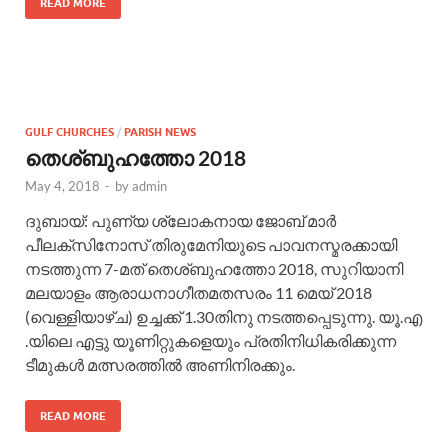
READ MORE
GULF CHURCHES
/
PARISH NEWS
തെശ്ബുഹത്തോ 2018
May 4, 2018
-
by
admin
ദുബായ്: പുണ്യ ശ്ലോകനായ ജോബ് മാർ
പീലക്സിനോസ് തിരുമേനിയുടെ പാവനസ്മരക്കായി
നടത്തുന്ന 7-മത് തെശ്ബുഹത്തോ 2018, സുറിയാനി
മലയാളം ആരാധനാഗീതമതസരം 11 മെയ് 2018
(വെള്ളിയാഴ്ച) ഉച്ചക്ക് 1.30തിനു നടത്തപ്പെടുന്നു. യൂ.എ
.യിലെ എട്ടു യൂണിറ്റുകളെയും പ്രതിനിധികരിക്കുന്ന
ടീമുകൾ മത്സരത്തിൽ അണിനിരക്കും.
READ MORE