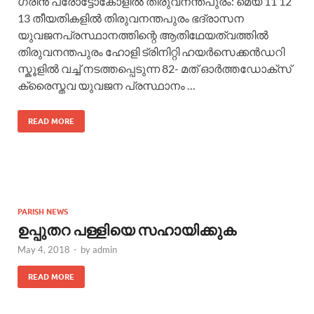
ഗ്രീൻ പ്രോട്ടോകോളിൽ തിരുവനന്തപുരം: മെയ് 11 12
13 തീയതികളിൽ തിരുവനന്തപുരം ഭദ്രാസന
യുവജനപ്രസ്ഥാനത്തിന്റെ ആതിഥേയത്വത്തിൽ
തിരുവനന്തപുരം ഹോളി ട്രിനിറ്റി ഹയർസെക്കൻഡറി
സ്കൂളിൽ വച്ച് നടത്തപ്പെടുന്ന 82- മത് ഓർത്തഡോക്സ്
ക്രൈസ്തവ യുവജന പ്രസ്ഥാനം …
READ MORE
PARISH NEWS
ഉപ്പുതറ പള്ളിയെ സഹായിക്കുക
May 4, 2018
-
by
admin
READ MORE