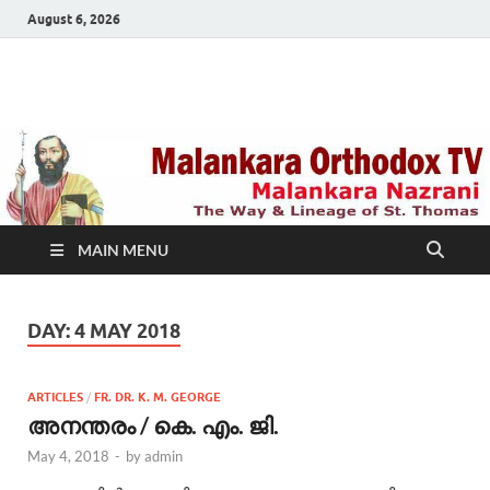
August 6, 2026
Malankara Orthodox
m tv
TV
MAIN MENU
DAY:
4 MAY 2018
ARTICLES
/
FR. DR. K. M. GEORGE
അനന്തരം / കെ. എം. ജി.
May 4, 2018
-
by
admin