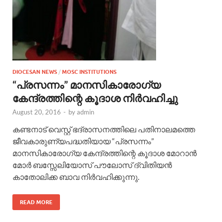
DIOCESAN NEWS
/
MOSC INSTITUTIONS
“പ്രസന്നം” മാനസികാരോഗ്യ
കേന്ദ്രത്തിന്റെ കൂദാശ നിർവഹിച്ചു
August 20, 2016
-
by
admin
കണ്ടനാട് വെസ്റ്റ് ഭദ്രാസനത്തിലെ പതിനാലമത്തെ
ജീവകാരുണ്യപദ്ധതിയായ “പ്രസന്നം”
മാനസികാരോഗ്യ കേന്ദ്രത്തിന്റെ കൂദാശ മോറാൻ
മോർ ബസ്സേലിയോസ് പൗലോസ് ദ്വിതിയൻ
കാതോലിക്ക ബാവ നിർവഹിക്കുന്നു.
READ MORE