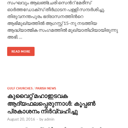
സംഘവും ആലഞ്ചേരി സെന്‍റ് മേരീസ്‌
ഓര്‍ത്തഡോക്സ്‌ തീർഥാടന പള്ളി സന്ദർശിച്ചു.
തിരുവനന്തപുരം ഭദ്രാസനത്തിന്‍റെ
ആഭിമുഖ്യത്തില്‍ ആഗസ്റ്റ് 15-നു നടത്തിയ
ആദ്ധ്യാത്മിക സംഗമത്തിൽ മുഖ്യാതിഥിയായിരുന്നു
അഭി. …
READ MORE
GULF CHURCHES
/
PARISH NEWS
കുവൈറ്റ്‌ മഹാഇടവക
ആദ്യഫലപ്പെരുന്നാൾ: കൂപ്പൺ
പ്രകാശനം നിർവ്വഹിച്ചു
August 20, 2016
-
by
admin