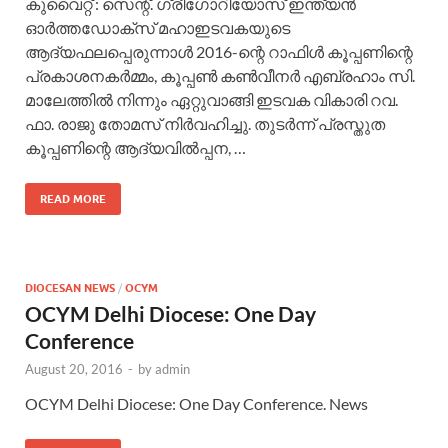
കുവൈറ്റ്‌ : സെന്റ്‌. ഗ്രീഗോറിയോസ്‌ ഇന്ത്യൻ
ഓർത്തഡോക്സ്‌ മഹാഇടവകയുടെ
ആദ്യഫലപ്പെരുന്നാൾ 2016-ന്റെ റാഫിൾ കൂപ്പണിന്റെ
പ്രകാശനകർമ്മം, കൂപ്പൺ കൺവീനർ എബ്രഹാം സി.
മാലേത്തിൽ നിന്നും ഏറ്റുവാങ്ങി ഇടവക വികാരി റവ.
ഫാ. രാജു തോമസ്‌ നിർവഹിച്ചു. തുടർന്ന്‌ പ്രസ്തുത
കൂപ്പണിന്റെ ആദ്യവിൽപ്പന, …
READ MORE
DIOCESAN NEWS
/
OCYM
OCYM Delhi Diocese: One Day
Conference
August 20, 2016
-
by
admin
OCYM Delhi Diocese: One Day Conference. News