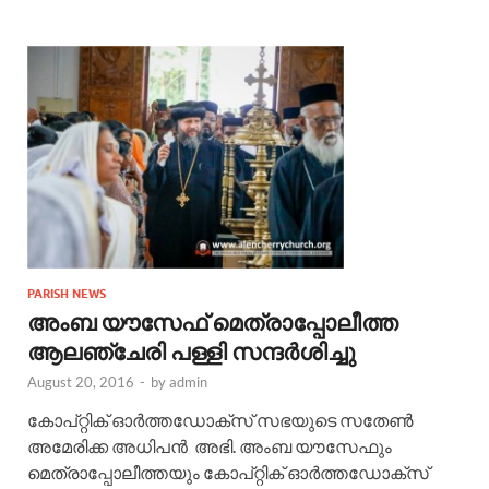
PARISH NEWS
അംബ യൗസേഫ് മെത്രാപ്പോലീത്ത
ആലഞ്ചേരി പള്ളി സന്ദർശിച്ചു
August 20, 2016
-
by
admin
കോപ്റ്റിക് ഓര്‍ത്തഡോക്സ്‌ സഭയുടെ സതേൺ
അമേരിക്ക അധിപൻ അഭി. അംബ യൗസേഫും
മെത്രാപ്പോലീത്തയും കോപ്റ്റിക് ഓര്‍ത്തഡോക്സ്‌