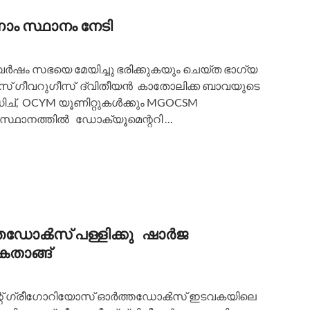
ാം സ്ഥാനം നേടി
 വർഷം സഭയെ മേയിച്ചു ഭരിക്കുകയും ചെയ്ത ഭാഗ്യ
സ് ഗീവറുഗീസ്‌ ദ്വിതീയൻ കാതോലിക്ക ബാവയുടെ
, OCYM യൂണിറ്റുകൾക്കും MGOCSM
ിസ്ഥാനത്തിൽ ഡോക്യൂമെന്ററി …
്തഡോൿസ് പള്ളിക്കു ഷാർജ
താങ്ങ്
ന്റ് ഗ്രീഗോറിയോസ് ഓർത്തഡോൿസ്‌ ഇടവകയിലെ