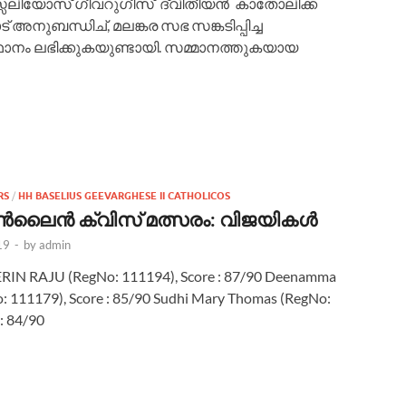
സേലിയോസ് ഗീവറുഗീസ്‌ ദ്വിതീയൻ കാതോലിക്ക
ന്ധിച്, മലങ്കര സഭ സങ്കടിപ്പിച്ച
ഥാനം ലഭിക്കുകയുണ്ടായി. സമ്മാനത്തുകയായ
RS
/
HH BASELIUS GEEVARGHESE II CATHOLICOS
ൈൻ ക്വിസ് മത്സരം: വിജയികള്‍
19
-
by
admin
ERIN RAJU (RegNo: 111194), Score : 87/90 Deenamma
 111179), Score : 85/90 Sudhi Mary Thomas (RegNo:
: 84/90