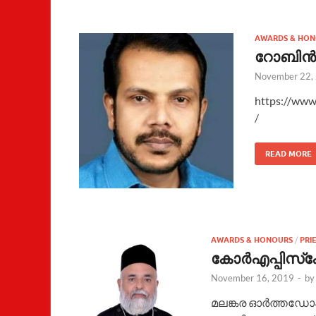
AWARDS & HON
റോബിന്‍
November 22,
https://ww
/
READ MORE
AWARDS & HONOURS
/
PRI
കോർഎപ്പിസ്‌ക
November 16, 2019
-
b
മലങ്കര ഓർത്തഡോ