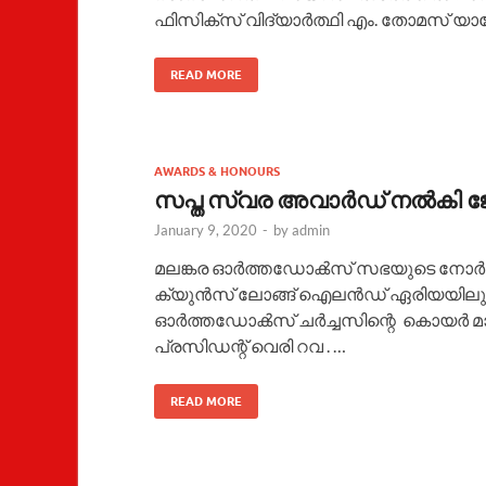
ഫിസിക്സ് വിദ്യാര്‍ത്ഥി എം. തോമസ് യാ
READ MORE
AWARDS & HONOURS
സപ്ത സ്വര അവാർഡ് നൽകി ജോ
January 9, 2020
-
by
admin
മലങ്കര ഓർത്തഡോൿസ് സഭയുടെ നോർത്ത് 
ക്യുൻസ് ലോങ്ങ് ഐലൻഡ് ഏരിയയിലുള
ഓർത്തഡോൿസ് ചർച്ചസിന്റെ കൊയർ മാസ്
പ്രസിഡന്റ് വെരി റവ . …
READ MORE