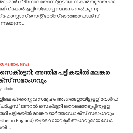
രാം മാർ ഗ്രീഗോറിയോസ് ഇടവക വികാരിയുമായ ഫാ
േലിന് കോർഎപ്പിസ്‌കോപ്പ സ്ഥാനം നൽകുന്നു.
് ഹോസ്ഖാസ് സെന്റ് മേരീസ്‌ ഓർത്തഡോക്സ്‌
നടക്കുന്ന …
CUMENICAL NEWS
െക്രട്ടറി; അന്തിമ പട്ടികയില്‍ മലങ്കര
്‌സ് സഭാംഗവും
by
admin
ങളിലെ ക്രൈസ്തവ സമൂഹം അംഗങ്ങളായിട്ടുളള ‘വേള്‍ഡ്
ര്‍ച്ചസ് ‘ ജനറല്‍ സെക്രട്ടറി തെരഞ്ഞെടുപ്പിനുളള
ത്ഥി പട്ടികയില്‍ മലങ്കര ഓര്‍ത്തഡോക്‌സ് സഭാംഗവും
gether in England) യുടെ ഡയറക്ടര്‍ അംഗവുമായ ഡോ.
യി …