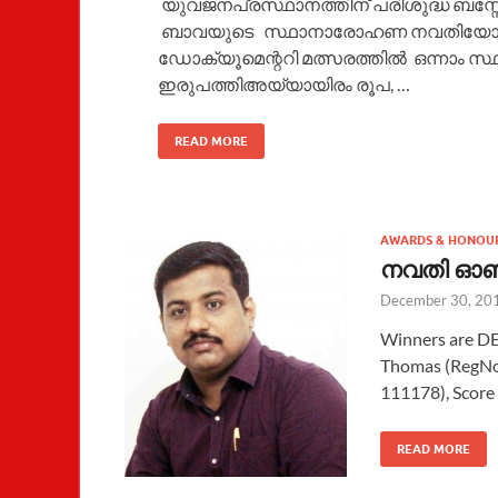
യുവജനപ്രസ്ഥാനത്തിന് പരിശുദ്ധ ബസ്
ബാവയുടെ സ്ഥാനാരോഹണ നവതിയോട് അനുബ
ഡോക്യൂമെന്ററി മത്സരത്തിൽ ഒന്നാം സ്
ഇരുപത്തിഅയ്യായിരം രൂപ, …
READ MORE
AWARDS & HONOU
നവതി ഓൺല
December 30, 20
Winners are D
Thomas (RegNo:
111178), Score 
READ MORE