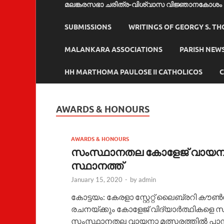
മലങ്കരസഭാ ചരിത്ര-വിശ്വാസ വിജ്ഞാനകോശം
SUBMISSIONS
WRITINGS OF GEORGY S. T
MALANKARA ASSOCIATIONS
PARISH NEW
HH MARTHOMA PAULOSE II CATHOLICOS
C
AWARDS & HONOURS
AWARDS & HONOURS
സംസ്ഥാനതല കോളേജ് വായന മത
സ്ഥാനത്ത്
January 15, 2020
-
by
admin
കോട്ടയം: കേരളാ സ്റ്റേറ്റ് ലൈബ്രറി കൗ
രചനയ്ക്കും കോളേജ് വിദ്യാര്‍ത്ഥികളെ സ
സംസ്ഥാനതല വായനാ മത്സരത്തില്‍ പാമ്പാ