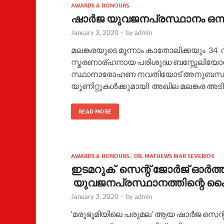
AWARDS & HONOURS
ഷാര്‍ജ യുവജനപ്രസ്ഥാനം ഒന്ന
January 3, 2020
-
by
admin
മലങ്കരയുടെ മൂന്നാം കാതോലിക്കയും 34
സ്മരണാര്ഹനായ പരിശുദ്ധ ബസ്സേലിയോ
സ്ഥാനാരോഹണ നവതിയോട് അനുബന്ധിച്
യൂണിറ്റുകൾക്കുമായി അഖില മലങ്കര അട
READ MORE
AWARDS & HONOURS
/
DR. MATHEWS MAR SEVERIOS
ഇടമറുക് സെന്റ് ജോർജ് ഓർത
യുവജനപ്രസ്ഥാനത്തിന്റെ കൈ
January 3, 2020
-
by
admin
‘മരുഭൂമിയിലെ പരുമല’ ആയ ഷാർജ സെ