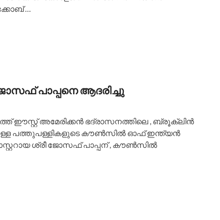
ക്കോബ് …
സഫ് പാപ്പനെ ആദരിച്ചു
ഈസ്റ്റ് അമേരിക്കൻ ഭദ്രാസനത്തിലെ , ബ്രൂക്‌ലിൻ
്ള പത്തുപള്ളികളുടെ കൗൺസിൽ ഓഫ് ഇന്ത്യൻ
റ്ററായ ശ്രീ ജോസഫ് പാപ്പന് , കൗൺസിൽ