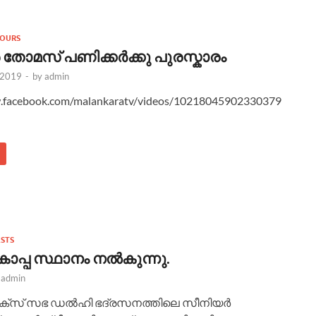
OURS
 തോമസ് പണിക്കർക്കു പുരസ്കാരം
 2019
-
by
admin
w.facebook.com/malankaratv/videos/10218045902330379
ESTS
ോപ്പ സ്ഥാനം നൽകുന്നു.
y
admin
ക്സ്‌ സഭ ഡൽഹി ഭദ്രസനത്തിലെ സീനിയർ