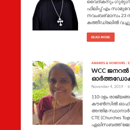
വൈദികനും ഗുരുഗ്
ഫിലിപ്പ് എം സാമുവ
നവംബര് മാസം 23 ന
കത്തീഡ്രലിൽ വച്ചു 
READ MORE
AWARDS & HONOURS
/
E
WCC ജനറല്‍ സ
ഓര്‍ത്തഡോക
November 4, 2019
-
110-ാളം രാജ്യങ്
കൗണ്‍സില്‍ ഓഫ് ച
അന്തിമ സ്ഥാനാര്‍
CTE (Churches To
ഏലിസബത്ത് ജോ