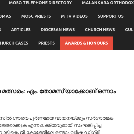
MOSC: TELEPHONE DIRECTORY
MALANKARA ORTHODOX C
HOMAS
MOSC PRIESTS
M TV VIDEOS
SUPPORT US
S
ARTICLES
DIOCESAN NEWS
CHURCH NEWS
GUL
HURCH CASES
PRIESTS
AWARDS & HONOURS
്സരം: എം. തോമസ് യാക്കോബ് ഒന്നാം
ണ്‍സില്‍ ഗൗരവപൂര്‍ണമായ വായനയ്ക്കും സര്‍ഗാത്മക
ജ്ജരാക്കുക എന്ന ലക്ഷ്യവുമായി സംഘടിപ്പിച്ച
ടി കെ. ജി. കോളേജിലെ രണ്ടാം വര്‍ഷ ഡിഗ്രി