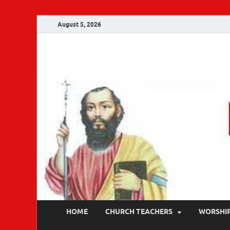
August 5, 2026
Malankara Ortho
m tv
HOME
CHURCH TEACHERS
WORSHI