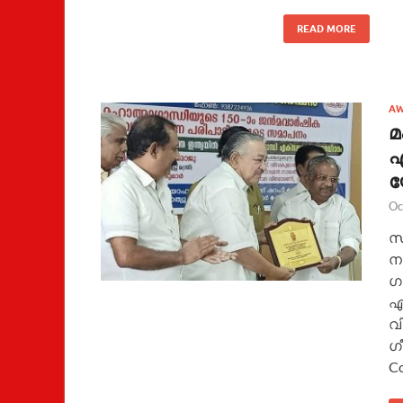
READ MORE
AW
മ
എ
യ
Oc
സ
ന
ഗ
എ
വ
ഗ
C