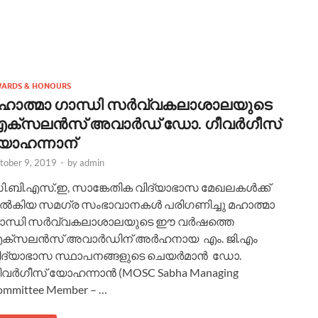
ARDS & HONOURS
ഹാത്മാ ഗാന്ധി സർവ്വകലാശാലയുടെ
ക്സലൻസ്‌ അവാർഡ് ഡോ. ഗീവർഗീസ്‌
ോഹ‌ന്നാന്
tober 9, 2019
-
by
admin
ി.ബി.എസ്‌.ഇ, സാങ്കേതിക വിദ്യാഭാസ മേഖലകൾക്ക്
ൽകിയ സമഗ്ര സംഭാവാനകൾ പരിഗണിച്ചു മഹാത്മാ
ാന്ധി സർവ്വകലാശാലയുടെ ഈ വർഷത്തെ
ക്സലൻസ്‌ അവാർഡിന് അർഹനായ എം. ജി.എം
ിദ്യാഭാസ സ്ഥാപനങ്ങളുടെ ചെയർമാൻ ഡോ.
ീവർഗീസ്‌ യോഹ‌ന്നാൻ (MOSC Sabha Managing
ommittee Member – …