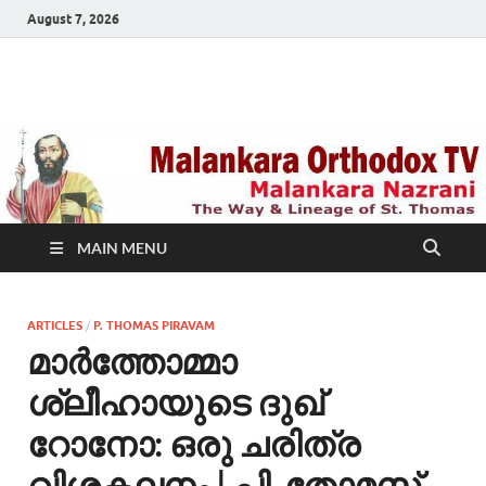
August 7, 2026
Malankara Orthodox
m tv
TV
MAIN MENU
ARTICLES
/
P. THOMAS PIRAVAM
മാര്‍ത്തോമ്മാ
ശ്ലീഹായുടെ ദുഖ്
റോനോ: ഒരു ചരിത്ര
വിശകലനം | പി. തോമസ്