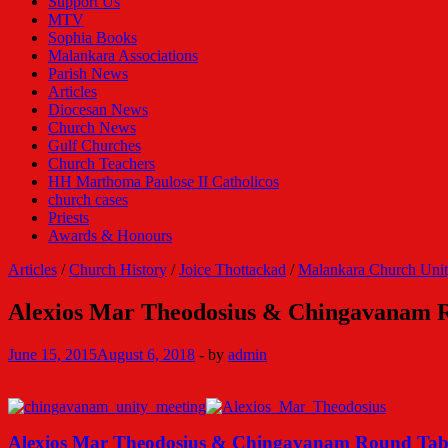
Support Us
MTV
Sophia Books
Malankara Associations
Parish News
Articles
Diocesan News
Church News
Gulf Churches
Church Teachers
HH Marthoma Paulose II Catholicos
church cases
Priests
Awards & Honours
Articles
/
Church History
/
Joice Thottackad
/
Malankara Church Uni
Alexios Mar Theodosius & Chingavanam R
June 15, 2015
August 6, 2018
-
by
admin
Alexios Mar Theodosius & Chingavanam Round Tabl