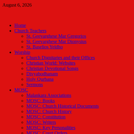
Skip
August 6, 2026
to
Malankara Orthodox TV
content
m tv
Home
Church Teachers
St. Geevarghese Mar Gregorios
St. Geevarghese Mar Dionysius
St. Baselios Yeldho
Worship
Church Dignitaries and their Offices
Christian World: Websites
Christian Devotional Songs
Divyabodhanam
Holy Qurbana
Sermons
MOSC
Malankara Associations
MOSC: Books
MOSC: Church Historical Documents
MOSC: Church History
MOSC: Constitution
MOSC: Writers
MOSC: Key Personalities
MOSC: Court Orders