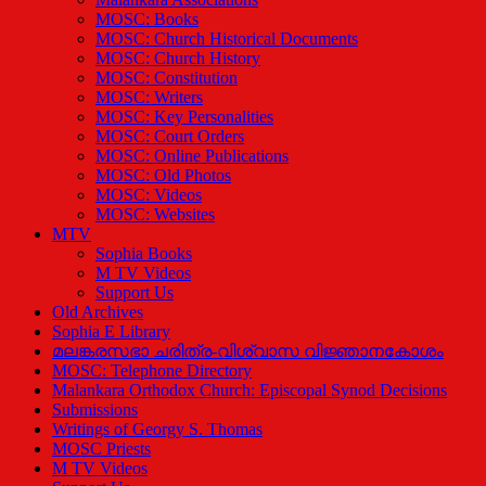
MOSC: Books
MOSC: Church Historical Documents
MOSC: Church History
MOSC: Constitution
MOSC: Writers
MOSC: Key Personalities
MOSC: Court Orders
MOSC: Online Publications
MOSC: Old Photos
MOSC: Videos
MOSC: Websites
MTV
Sophia Books
M TV Videos
Support Us
Old Archives
Sophia E Library
മലങ്കരസഭാ ചരിത്ര-വിശ്വാസ വിജ്ഞാനകോശം
MOSC: Telephone Directory
Malankara Orthodox Church: Episcopal Synod Decisions
Submissions
Writings of Georgy S. Thomas
MOSC Priests
M TV Videos