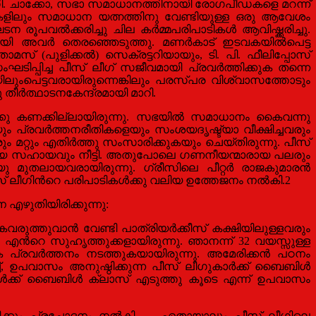
െ. സി. ചാക്കോ, സഭാ സമാധാനത്തിനായി രോഗപീഡകളെ മറന്ന്
ക്ഷികളിലും സമാധാന യത്നത്തിനു വേണ്ടിയുള്ള ഒരു ആവേശം
ൂപവല്‍ക്കരിച്ചു ചില കര്‍മ്മപരിപാടികള്‍ ആവിഷ്ക്കരിച്ചു.
ി അവര്‍ തെരഞ്ഞെടുത്തു. മണര്‍കാട് ഇടവകയില്‍പെട്ട
സ് (പുളിക്കല്‍) സെക്രട്ടറിയായും, ടി. പി. ഫീലിപ്പോസ്
സംഘടിപ്പിച്ച പീസ് ലീഗ് സജീവമായി പ്രവര്‍ത്തിക്കുക തന്നെ
ിയിലുംപെട്ടവരായിരുന്നെങ്കിലും പരസ്പര വിശ്വാസത്തോടും
ീര്‍ത്ഥാടനകേന്ദ്രമായി മാറി.
ക്കു കണക്കില്ലായിരുന്നു. സഭയില്‍ സമാധാനം കൈവന്നു
ം പ്രവര്‍ത്തനരീതികളെയും സംശയദൃഷ്ട്യാ വീക്ഷിച്ചവരും
 മറ്റും എതിര്‍ത്തു സംസാരിക്കുകയും ചെയ്തിരുന്നു. പീസ്
ശക്തമായ സഹായവും നീട്ടി. അതുപോലെ ഗണനീയന്മാരായ പലരും
 മുതലായവരായിരുന്നു. ഗ്രീസിലെ പീറ്റര്‍ രാജകുമാരന്‍
് ലീഗിന്‍റെ പരിപാടികള്‍ക്കു വലിയ ഉത്തേജനം നല്‍കി.2
എഴുതിയിരിക്കുന്നു:
ത്തുവാന്‍ വേണ്ടി പാത്രിയര്‍ക്കീസ് കക്ഷിയിലുള്ളവരും
 എന്‍റെ സുഹൃത്തുക്കളായിരുന്നു. ഞാനന്ന് 32 വയസ്സുള്ള
പ്രവര്‍ത്തനം നടത്തുകയായിരുന്നു. അമേരിക്കന്‍ പഠനം
ച്ച്, ഉപവാസം അനുഷ്ഠിക്കുന്ന പീസ് ലീഗുകാര്‍ക്ക് ബൈബിള്‍
്ങള്‍ക്ക് ബൈബിള്‍ ക്ലാസ് എടുത്തു കൂടെ എന്ന് ഉപവാസം
് എനിക്കും പ്രചോദനം നല്‍കി. … ഏതായാലും പീസ് ലീഗിലെ