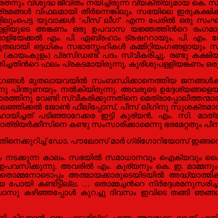
ാനിരതനും വിശുദ്ധ ജീവിതം നയിച്ചിരുന്ന വ്യക്തിയുമായ ക
ത്യശ്രമങ്ങള്‍ വിഫലമായി തീര്‍ന്നെങ്കിലും സഭയിലെ ഇരുക
ുംപെട്ട യുവാക്കള്‍ ‘പീസ് ലീഗ്’ എന്ന പേരില്‍ ഒരു സംഘടന ര
പള്ളിയുടെ അങ്കണം ഒരു ഉപവാസ യജ്ഞത്തിന്‍റെ രംഗമായ
ാളിയേക്കല്‍ എം. പി. ഏബ്രഹാം ട്രഷററായും, പി. എം. തോമ
ജ് മുതലായി ഒട്ടധികം സഭാസ്നേഹികള്‍ കമ്മിറ്റിയംഗങ്ങളായും 
 (കായംകുളം) പ്രസിഡണ്ട് പദം സ്വീകരിച്ചു. രണ്ടു കക്ഷ
ചതിന്‍റെ ഫലം പ്രകടമായിരുന്നു. കുരിശുപള്ളിയങ്കണം ഒരു ത
ംഗങ്ങള്‍ മുതലായവയില്‍ സംബന്ധിക്കാനെത്തിയ ജനങ്ങള്‍
 പിന്തുണയും നല്‍കിയിരുന്നു. അവരുടെ ഉദ്ദേശ്യങ്ങളെയു
തിനു വേണ്ടി സ്വീകരിക്കുന്നതിനെ മെത്രാപ്പോലീത്തന്മാരും
ത്രി ഇലഞ്ഞിക്കല്‍ ജോണ്‍ ഫീലിപ്പോസ്, പീസ് ലീഗിനു സു
ച്ചത് പടിഞ്ഞാറേക്കര ഇട്ടി കുര്യന്‍, എം. സി. മാത്യു
ത്രിയര്‍ക്കീസിനെ കണ്ടു സംസാരിക്കാമെന്നു ഭരമേറ്റതും പീസ
നെക്കുറിച്ച് ഡോ. പൗലോസ് മാര്‍ ഗ്രിഗോറിയോസ് ഇങ്ങനെ 
ം നടക്കുന്ന കാലം. സഭയില്‍ സമാധാനവും ഐക്യവും കൈവരു
ഉപവസിക്കുന്നു. അവരില്‍ എം. കുര്യനും കെ. ഇ. മാമ്മനും
ൊമ്മനോടൊപ്പം അത്മായക്കാരുടെയിടയില്‍ അദ്ധ്യാത്മിക 
യെ പോയി കണ്ടിട്ടില്ല. … തൊമ്മച്ചന്‍റെ നിര്‍ദ്ദേശമനുസരി
ക്ലാസു കഴിഞ്ഞപ്പോള്‍ കുറച്ചു ദിവസം ഇവിടെ തങ്ങി ഞങ
്ടിണി കിടക്കാന്‍ ഒരു പാടുമില്ല’ എന്ന അവരുടെ വാക്ക