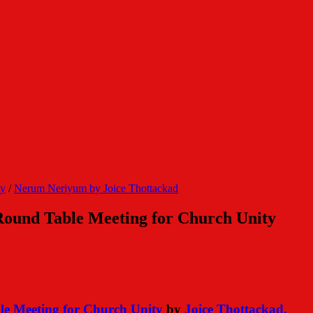
ty
/
Nerum Neriyum by Joice Thottackad
ound Table Meeting for Church Unity
e Meeting for Church Unity
by
Joice Thottackad.