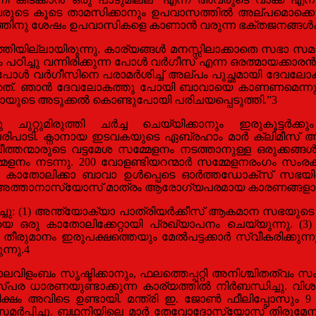
ുടെ കൂടെ താമസിക്കാനും ഉപവാസത്തില്‍ അല്പമൊക്കെ പ
തിനു ശേഷം ഉപവാസികളെ കാണാന്‍ വരുന്ന ഭക്തജനങ്ങള്‍ക്ക
യില്ലായിരുന്നു. കാര്യങ്ങള്‍ മനസ്സിലാക്കാതെ സഭാ സമാധാ
ിച്ചു വന്നിരിക്കുന്ന പോള്‍ വര്‍ഗീസ് എന്ന ഒരത്മായക്കാരന്‍
ോള്‍ വര്‍ഗീസിനെ പരാമര്‍ശിച്ച് അല്പം പുച്ഛമായി ദേവലോക
. ഞാന്‍ ദേവലോകത്തു പോയി ബാവായെ കാണണമെന്നും തെറ്റ
ായുടെ അടുക്കല്‍ കൊണ്ടുപോയി പരിചയപ്പെടുത്തി.”3
റ്റുമിരുത്തി ചര്‍ച്ച ചെയ്യിക്കാനും ഇരുകൂട്ടര്‍ക്
പരിപാടി. ക്നാനായ ഇടവകയുടെ ഏബ്രഹാം മാര്‍ ക്ലിമീസ് 
ത്തന്മാരുടെ വട്ടമേശ സമ്മേളനം നടത്താനുള്ള ഒരുക്കങ്ങ
്മേളനം നടന്നു. 200 വോളണ്ടിയറന്മാര്‍ സമ്മേളനരംഗം സംരക്ഷ
്‍ കാതോലിക്കാ ബാവാ ഉള്‍പ്പെടെ ഓര്‍ത്തഡോക്സ് സഭയിലെ
്‍ അത്താനാസ്യോസ് മാത്രം ആരോഗ്യപരമായ കാരണങ്ങളാല്‍
(1) അന്ത്യോക്യാ പാത്രിയര്‍ക്കീസ് ആകമാന സഭയുടെ തലവനാക
യെ ഒരു കാതോലിക്കേറ്റായി പ്രഖ്യാപനം ചെയ്യുന്നു. (3
ാനം ഇരുപക്ഷത്തെയും മേല്‍പട്ടക്കാര്‍ സ്വീകരിക്കുന്നു.
്നു.4
ാലവിളംബം സൃഷ്ടിക്കാനും, ഫലത്തെപ്പറ്റി അനിശ്ചിതത്വം സ
പര ധാരണയുണ്ടാക്കുന്ന കാര്യത്തില്‍ നിര്‍ബന്ധിച്ചു. വിശദ
്തരീക്ഷം അവിടെ ഉണ്ടായി. മന്ത്രി ഇ. ജോണ്‍ ഫീലിപ്പോസും 
ു സമര്‍പ്പിച്ചു. ബഥനിയിലെ മാര്‍ തേവോദോസ്യോസ് തിരുമേനി