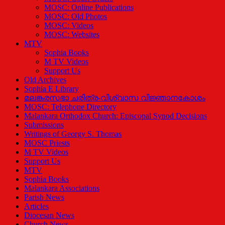
MOSC: Online Publications
MOSC: Old Photos
MOSC: Videos
MOSC: Websites
MTV
Sophia Books
M TV Videos
Support Us
Old Archives
Sophia E Library
മലങ്കരസഭാ ചരിത്ര-വിശ്വാസ വിജ്ഞാനകോശം
MOSC: Telephone Directory
Malankara Orthodox Church: Episcopal Synod Decisions
Submissions
Writings of Georgy S. Thomas
MOSC Priests
M TV Videos
Support Us
MTV
Sophia Books
Malankara Associations
Parish News
Articles
Diocesan News
Church News