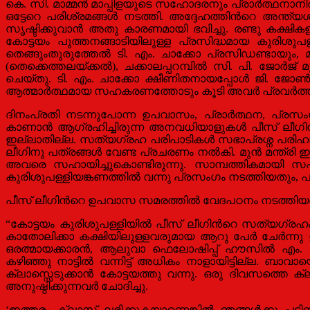
കെ. സി. മാമ്മന്‍ മാപ്പിളയുടെ സഹോദരനും പ്രാര്‍ത്ഥന
ഒട്ടേറെ പരിശ്രമങ്ങള്‍ നടത്തി. അദ്ദേഹത്തിന്‍റെ അന്
സൃഷ്ടിക്കുവാന്‍ അതു കാരണമായി ഭവിച്ചു. രണ്ടു കക്ഷികളില
കോട്ടയം പുത്തനങ്ങാടിയിലുള്ള പ്രസിദ്ധമായ കുരിശു
തെങ്ങുംതുരുത്തേല്‍ ടി. എം. ചാക്കോ പ്രസിഡണ്ടായും, മ
(തെക്കെത്തലയ്ക്കല്‍), ചക്കാലപ്പറമ്പില്‍ സി. പി. ജോര്‍
ചെയ്തു. ടി. എം. ചാക്കോ ക്ഷീണിതനായപ്പോള്‍ ജി. ജോണ്‍
ആത്മാര്‍ത്ഥമായ സഹകരണത്തോടും കൂടി അവര്‍ പ്രവര്‍ത്തിച്
ദിനംപ്രതി നടന്നുപോന്ന ഉപവാസം, പ്രാര്‍ത്ഥന, പ്രസ
കാണാന്‍ ആഗ്രഹിച്ചിരുന്ന അനവധിയാളുകള്‍ പീസ് ലീഗിനു
ഇല്ലാതില്ല. സത്യഗ്രഹ പരിപാടികള്‍ സഭാപ്രശ്ന പരിഹാരത്
ലീഗിനു പത്രങ്ങള്‍ വേണ്ട പ്രചരണം നല്‍കി. മുന്‍ മന്
അവരെ സഹായിച്ചുകൊണ്ടിരുന്നു. സാമ്പത്തികമായി സഹായി
കുരിശുപള്ളിയങ്കണത്തില്‍ വന്നു പ്രസംഗം നടത്തിയതും, പാ
പീസ് ലീഗിന്‍റെ ഉപവാസ സമരത്തില്‍ വേദപഠനം നടത്തിയതി
“കോട്ടയം കുരിശുപള്ളിയില്‍ പീസ് ലീഗിന്‍റെ സത്യഗ്രഹ
കാതോലിക്കാ കക്ഷിയിലുള്ളവരുമായ ആറു പേര്‍ ചേര്‍ന്നു 
ഒരത്മായക്കാരന്‍, ആലുവാ ഫെലോഷിപ്പ് ഹൗസില്‍ എം. ത
കഴിഞ്ഞു നാട്ടില്‍ വന്നിട്ട് അധികം നാളായിട്ടില്ല. ബാവാ
ക്ലാസ്സെടുക്കാന്‍ കോട്ടയത്തു വന്നു. ഒരു ദിവസത്തെ 
അനുഷ്ഠിക്കുന്നവര്‍ ചോദിച്ചു.
‘ഇത്തരം ക്ലാസ് ലഭിക്കുകയാണെങ്കില്‍ ഞങ്ങള്‍ക്കു പട