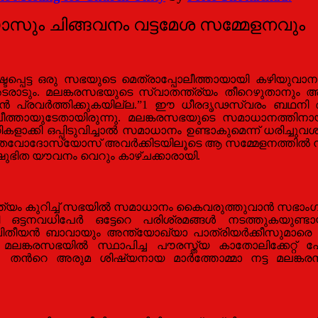
ം ചിങ്ങവനം വട്ടമേശ സമ്മേളനവും
ടപ്പെട്ട ഒരു സഭയുടെ മെത്രാപ്പോലീത്തായായി കഴിയുവാനാഗ
ടരാടും. മലങ്കരസഭയുടെ സ്വാതന്ത്ര്യം തീറെഴുതാനും അബ്
ഞാന്‍ പ്രവര്‍ത്തിക്കുകയില്ല.”1 ഈ ധീരദൃഢസ്വരം ബഥ
തായുടേതായിരുന്നു. മലങ്കരസഭയുടെ സമാധാനത്തിനായി 
ക്കി ഒപ്പിടുവിച്ചാല്‍ സമാധാനം ഉണ്ടാകുമെന്ന് ധരിച്ചുവശാ
തേവോദോസ്യോസ് അവര്‍ക്കിടയിലൂടെ ആ സമ്മേളനത്തില്‍ നിന്ന
ിത യൗവനം വെറും കാഴ്ചക്കാരായി.
്ത്യം കുറിച്ച് സഭയില്‍ സമാധാനം കൈവരുത്തുവാന്‍ സഭാംഗങ്
ട്ടനവധിപേര്‍ ഒട്ടേറെ പരിശ്രമങ്ങള്‍ നടത്തുകയുണ്ടായ
ിതീയന്‍ ബാവായും അന്ത്യോഖ്യാ പാത്രിയര്‍ക്കീസുമാരെ ന
ലങ്കരസഭയില്‍ സ്ഥാപിച്ച പൗരസ്ത്യ കാതോലിക്കേറ്റ് പോലു
കിലും, തന്‍റെ അരുമ ശിഷ്യനായ മാര്‍ത്തോമ്മാ നട്ട