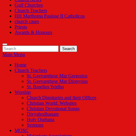
Gulf Churches
Church Teachers
HH Marthoma Paulose II Catholicos
church cases
Priests
Awards & Honours
Search
for:
Main Menu
Home
Church Teachers
St. Geevarghese Mar Gregorios
St. Geevarghese Mar Dionysius
St. Baselios Yeldho
Worship
Church Dignitaries and their Offices
Christian World: Websites
Christian Devotional Songs
Divyabodhanam
Holy Qurbana
Sermons
MOSC
Malankara Associations