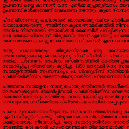
ഉപവാസികളെ കാണാന്‍ വന്ന എനിക്ക് മുപ്പതുദിവസം അവര
ഉപവാസികള്‍ക്കുവേണ്ടി വേദപഠനം നടത്തും. കുറെ ദിവസത്
പീസ് ലീഗിനോടു കല്ലാശേരി ബാവായ്ക്കു വലിയ പ്രതിപത്തി
വിരോധമായിരുന്നു. അതിന്‍റെ കൂടെ അമേരിക്കയില്‍ നിന്നും പഠ
അല്പം നീരസമായി. അമേരിക്കന്‍ ബൈബിള്‍ പഠിപ്പിക്കുന്ന പ
മാര്‍ തെയോഫിലോസ് തിരുമേനി) ആണ് എന്നോടു പറഞ്ഞത്
തന്നെ തന്‍റെ കൊച്ചു ബേബി മോറിസ് കാറില്‍ എന്നെ ബാവ
രണ്ടു പക്ഷത്തെയും തിരുമേനിമാരെ ഒരു മേശയ്ക്കു ചു
അവസരമുണ്ടാക്കുകയായിരുന്നു പീസ് ലീഗിന്‍റെ പ്രഥമ 
നല്‍കി. ചിങ്ങവനം അപ്രേം സെമിനാരിയില്‍ മെത്രാപ്പോലീ
സമ്മതിപ്പിച്ചു തീയതിയും കുറിച്ചു. 1950 ജനുവരി 9-നു സമ
സമ്മേളനത്തില്‍ സംബന്ധിച്ചു. പ. ഗീവറുഗീസ് ദ്വിതീയന
പാത്രിയര്‍ക്കീസ് പക്ഷത്തെ ആലുവായിലെ പൗലോസ് മാര
ചിങ്ങവനം സമ്മേളനം നാലു പൊതു തത്വങ്ങള്‍ അംഗീകരിച്ചു: 
മലങ്കരസഭയുടെ യോജിപ്പിനായി പാത്രിയര്‍ക്കീസ് മലങ്കര
കാതോലിക്കോസും എത്രയും വേഗം യോജിച്ചു ചെയ്യുന്ന തീരുമ
മാര്‍ യൂലിയോസ് മെത്രാപ്പോലീത്തായെ അധികാരപ്പെടുത്തുന
പക്ഷേ, മൂന്നാമത്തെ തീരുമാനം സമാധാന ശ്രമങ്ങള്‍ക്കു ക
എക്സിക്യൂട്ടീവ് കമ്മിറ്റി തിരുമേനിമാരെ വ്യക്തമായ പരസ്
കമ്മിറ്റിയെയും നിയോഗിച്ചു. ഒരു സമ്മര്‍ദ്ദത്തിന്‍റെ അന
അടങ്ങിയ ഒരു കരാര്‍ എഴുതിയുണ്ടാക്കി തിരുമേനിമാര്‍ക്ക