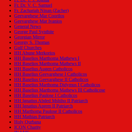
Fr. Dr. V. C. Samuel
Fr. Zachariah Ninan (Zacher)
Geevarghese Mar Coorilos
Geevarghese Mar Ivanios
General News
George Paul Synthite
Georgian Mirror
Georgy S. Thomas
Gulf Churches
HH Abune Merkorios
HH Baselios Marthoma Mathews I
HH Baselios Marthoma Mathews II
HH Baselius Augen Catholicos
HH Baselius Geevarghese I Catholicos
HH Baselius Geevarghese II Catholicos
HH Baselius Marthoma Didymus I Catholicos
HH Baselius Marthoma Mathews III Catholicose
HH Baselius Paulose I Catholicos
HH Ignatius Abded Mshiho II Patriarch
HH Ignatius Aprem II Patriarch
HH Marthoma Paulose II Catholicos
HH Mathias Patriarch
Holy Qurbana
ICON Charity