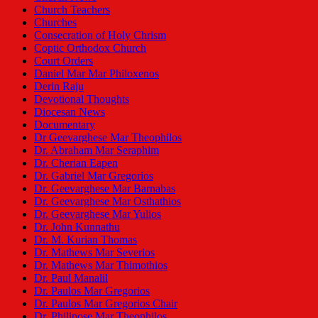
Church Teachers
Churches
Consecration of Holy Chrism
Coptic Orthodox Church
Court Orders
Daniel Mar Mar Philoxenos
Derin Raju
Devotional Thoughts
Diocesan News
Documentary
Dr Geevarghese Mar Theophilos
Dr. Abraham Mar Seraphim
Dr. Cherian Eapen
Dr. Gabriel Mar Gregorios
Dr. Geevarghese Mar Barnabas
Dr. Geevarghese Mar Osthathios
Dr. Geevarghese Mar Yulios
Dr. John Kunnathu
Dr. M. Kurian Thomas
Dr. Mathews Mar Severios
Dr. Mathews Mar Thimothios
Dr. Paul Manalil
Dr. Paulos Mar Gregorios
Dr. Paulos Mar Gregorios Chair
Dr. Philipose Mar Theophilos