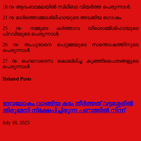
18 ൹ ആദംബാമലയില്‍ സ്ലീബാ വിയര്‍ത്ത പെരുന്നാള്‍.
21 ൹ മാര്‍ത്തൊമ്മാശ്ലീഹായുടെ അടക്കിയ ഗൊഷം
25 ൹ നമ്മുടെ കര്‍ത്താവ യീശൊമ്മിശിഹായുടെ
പിറവിയുടെ പെരുന്നാള്‍.
26 ൹ തംപുരാനെ പെറ്റമ്മയുടെ സന്തൊഷത്തിനുടെ
പെരുന്നാള്‍
27 ൹ ഹെറൊദെസ കൊല്ലിച്ച കുഞ്ഞിപൈതങ്ങളുടെ
പെരുന്നാള്‍
Related Posts
ദേവലോകം വാങ്ങിയ കടം തീര്‍ത്തത് വട്ടശ്ശേരില്‍
തിരുമേനി നിക്ഷേപിച്ചിരുന്ന പണത്തില്‍ നിന്ന്
July 18, 2025