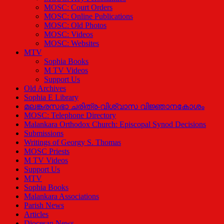
MOSC: Court Orders
MOSC: Online Publications
MOSC: Old Photos
MOSC: Videos
MOSC: Websites
MTV
Sophia Books
M TV Videos
Support Us
Old Archives
Sophia E Library
മലങ്കരസഭാ ചരിത്ര-വിശ്വാസ വിജ്ഞാനകോശം
MOSC: Telephone Directory
Malankara Orthodox Church: Episcopal Synod Decisions
Submissions
Writings of Georgy S. Thomas
MOSC Priests
M TV Videos
Support Us
MTV
Sophia Books
Malankara Associations
Parish News
Articles
Diocesan News