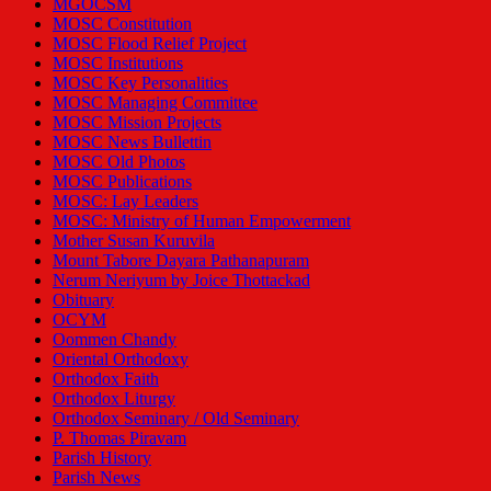
MGOCSM
MOSC Constitution
MOSC Flood Relief Project
MOSC Institutions
MOSC Key Personalities
MOSC Managing Committee
MOSC Mission Projects
MOSC News Bullettin
MOSC Old Photos
MOSC Publications
MOSC: Lay Leaders
MOSC: Ministry of Human Empowerment
Mother Susan Kuruvila
Mount Tabore Dayara Pathanapuram
Nerum Neriyum by Joice Thottackad
Obituary
OCYM
Oommen Chandy
Oriental Orthodoxy
Orthodox Faith
Orthodox Liturgy
Orthodox Seminary / Old Seminary
P. Thomas Piravam
Parish History
Parish News