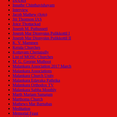
INAMS
Innathe Chinthavishayam
Interview
Jacob Mathew (Jojo)
Jiji Thomson IAS
Joice Thottackad
Joseph M. Puthusseri
Joseph Mar Dionysius Pulikkottil I
Joseph Mar Dionysius Pulikkottil II
K. V. Mammen
Kerala Churches
Kottayam Cheriapally
List of MOSC Churches
M. G. George Muthoot
Malankara Association 2017 March
Malankara Associations
Malankara Church Unity
Malankara Edavaka Pathrika
Malankara Orthodox TV
Malankara Sabha Monthly
Marth Mariam Samajam
Marthoma Church
Mathews Mar Barnabas
Meditation
Memorial Feast