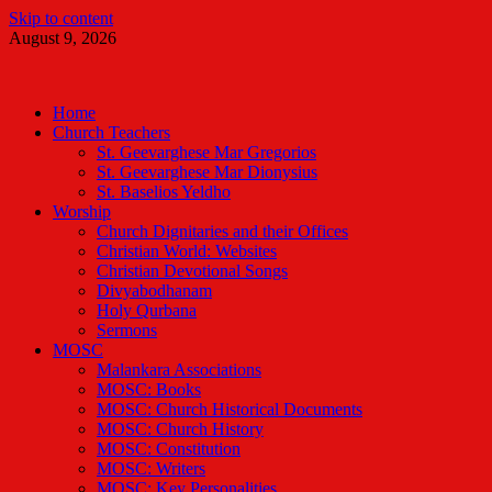
Skip to content
August 9, 2026
Malankara Orthodox TV
m tv
Home
Church Teachers
St. Geevarghese Mar Gregorios
St. Geevarghese Mar Dionysius
St. Baselios Yeldho
Worship
Church Dignitaries and their Offices
Christian World: Websites
Christian Devotional Songs
Divyabodhanam
Holy Qurbana
Sermons
MOSC
Malankara Associations
MOSC: Books
MOSC: Church Historical Documents
MOSC: Church History
MOSC: Constitution
MOSC: Writers
MOSC: Key Personalities