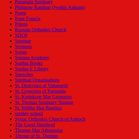
Parumala Seminary
Philipose Ramban (Jyothis Ashram)
Poem
Pope Francis
Priests
Russian Orthodox Church
SDOF
Seminar
Sermons
Songs
Sopana Academy
Sophia Books
Sophia E Library
Speeches
Spiritual Organisations
St. Dionysius of Vattasseril
St. Gregorios of Parumala
St. Kuriakose Mar Gregorios
St. Thomas Seminary Nagpur
St. Yeldho Mar Baselius
sunday school
Syriac Orthodox Church of Antioch
The Good Shepherd
Thomas Mar Athanasius
Throne of St. Thomas