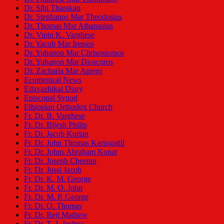
Dr. Sibi Tharakan
Dr. Stephanos Mar Theodosius
Dr. Thomas Mar Athanasius
Dr. Vipin K. Varghese
Dr. Yacob Mar Irenios
Dr. Yuhanon Mar Chrisostomos
Dr. Yuhanon Mar Dioscoros
Dr. Zacharia Mar Aprem
Ecumenical News
Edavazhikal Diary
Episcopal Synod
Ethiopian Orthodox Church
Fr. Dr. B. Varghese
Fr. Dr. Bijesh Philip
Fr. Dr. Jacob Kurian
Fr. Dr. John Thomas Karingattil
Fr. Dr. Johns Abraham Konat
Fr. Dr. Joseph Cheeran
Fr. Dr. Jossi Jacob
Fr. Dr. K. M. George
Fr. Dr. M. O. John
Fr. Dr. M. P. George
Fr. Dr. O. Thomas
Fr. Dr. Reji Mathew
Fr. Dr. T. J. Joshua