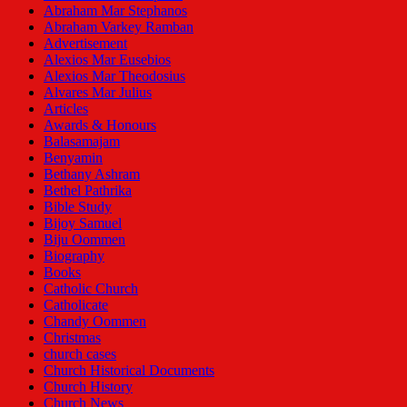
Abraham Mar Stephanos
Abraham Varkey Ramban
Advertisement
Alexios Mar Eusebios
Alexios Mar Theodosius
Alvares Mar Julius
Articles
Awards & Honours
Balasamajam
Benyamin
Bethany Ashram
Bethel Pathrika
Bible Study
Bijoy Samuel
Biju Oommen
Biography
Books
Catholic Church
Catholicate
Chandy Oommen
Christmas
church cases
Church Historical Documents
Church History
Church News