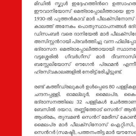
മിഡില്‍ സ്കൂള്‍ ഇദ്ദേഹത്തിന്‍റെ ഉത്സാഹത്ത
ഈവാനിയോസ് മെത്രാപ്പോലീത്തായെ ഈ ഭദ്ര
1930-ല്‍ പുത്തന്‍കാവ് മാര്‍ പീലക്സിനോസ് 
കാലത്ത് അനേകം പൊതുസ്ഥാപനങ്ങള്‍ ഭദ്രാ
ഡിസംബര്‍ വരെ ദാനിയേല്‍ മാര്‍ പീലക്സിന
അസിസ്റ്റന്‍റായി പ്രവര്‍ത്തിച്ചു വന്ന ഫിലി
ഭദ്രാസന മെത്രാപ്പോലീത്തായായി സ്ഥാനമേറ്
വട്ടശ്ശേരില്‍ ഗീവര്‍ഗീസ് മാര്‍ ദീവന്ന
ബസ്സേലിയോസ് ഔഗേന്‍ പ്രഥമന്‍ എന്നീ
ഹ്രസ്വകാലങ്ങളില്‍ നേരിട്ട് ഭരിച്ചിട്ടുണ്ട്.
രണ്ട് കത്തീഡ്രലുകള്‍ ഉള്‍പ്പെടെ 80 പള്
ചന്ദനപ്പള്ളി, ഓമല്ലൂര്‍, മൈലപ്ര, കൈപ്
ഭദ്രാസനത്തിലെ 32 പള്ളികള്‍ ചേര്‍ത്താണ്
ബേസില്‍ ദയറാ, തണ്ണിത്തോട് സെന്‍റ് ആന
ആശ്രമം, തുമ്പമണ്‍ സെന്‍റ് മേരീസ് കോണ്
മൈലപ്ര മാര്‍ പീലക്സിനോസ് ഐ.റ്റി.സി., തുമ്
സെന്‍റര്‍ (സമഷ്ടി), പത്തനംതിട്ട മാര്‍ യൗ