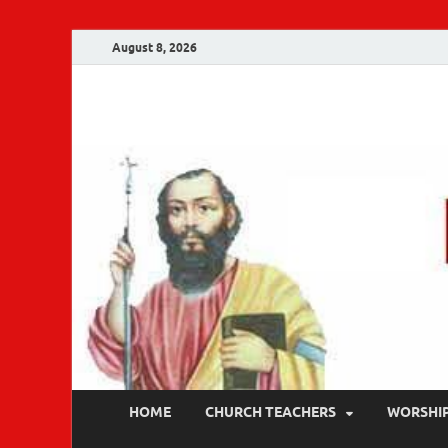
August 8, 2026
Malankara Ortho
m tv
HOME
CHURCH TEACHERS
WORSHI