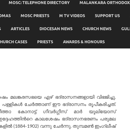
MOSC: TELEPHONE DIRECTORY
MALANKARA ORTHODOX C
HOMAS
MOSC PRIESTS
M TV VIDEOS
SUPPORT US
S
ARTICLES
DIOCESAN NEWS
CHURCH NEWS
GUL
HURCH CASES
PRIESTS
AWARDS & HONOURS
േഷം മലങ്കരസഭയെ ഏഴ് ഭദ്രാസനങ്ങളായി വിഭജിച്ചു.
 പള്ളികള്‍ ചേര്‍ത്താണ് ഈ ഭദ്രാസനം രൂപീകരിച്ചത്.
ീത്താ കോനാട്ട് ഗീവര്‍ഗ്ഗീസ് മാര്‍ യൂലിയോസ്
). ഇദ്ദേഹത്തിന്‍റെ കാലശേഷം ഭദ്രാസനഭരണം പരുമല
്‍ (1884-1902) വന്നു ചേര്‍ന്നു. തുമ്പമണ്‍ ഇംഗ്ലീഷ്