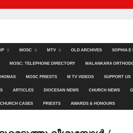
dox TV
IP
MOSC
MTV
OLD ARCHIVES
SOPHIA E
MOSC: TELEPHONE DIRECTORY
MALANKARA ORTHODOX
 THOMAS
MOSC PRIESTS
M TV VIDEOS
SUPPORT US
WS
ARTICLES
DIOCESAN NEWS
CHURCH NEWS
G
CHURCH CASES
PRIESTS
AWARDS & HONOURS