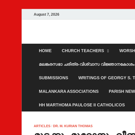
August 7, 2026
Malankara Ortho
m tv
HOME
CHURCH TEACHERS
WORSH
മലങ്കരസഭാ ചരിത്ര-വിശ്വാസ വിജ്ഞാനകോശം
SUBMISSIONS
WRITINGS OF GEORGY S.
MALANKARA ASSOCIATIONS
PARISH NE
HH MARTHOMA PAULOSE II CATHOLICOS
ARTICLES
/
DR. M. KURIAN THOMAS