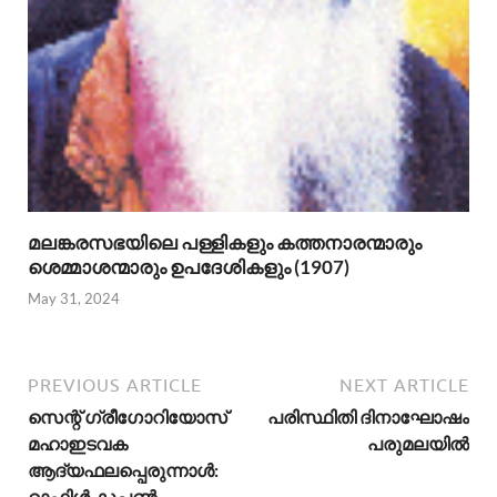
മലങ്കരസഭയിലെ പള്ളികളും കത്തനാരന്മാരും
ശെമ്മാശന്മാരും ഉപദേശികളും (1907)
May 31, 2024
PREVIOUS ARTICLE
NEXT ARTICLE
സെന്റ്‌ ഗ്രീഗോറിയോസ്‌
പരിസ്ഥിതി ദിനാഘോഷം
മഹാഇടവക
പരുമലയില്‍
ആദ്യഫലപ്പെരുന്നാൾ:
റാഫിൾ കൂപ്പൺ