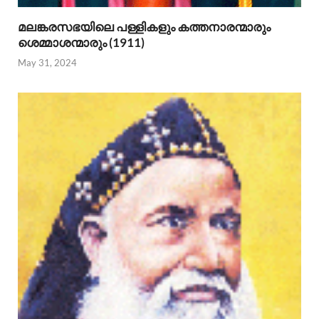
മലങ്കരസഭയിലെ പള്ളികളും കത്തനാരന്മാരും
ശെമ്മാശന്മാരും (1911)
May 31, 2024