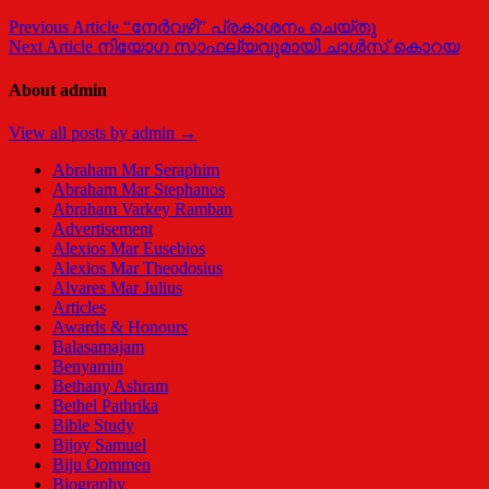
Previous Article
“നേര്‍വഴി” പ്രകാശനം ചെയ്തു
Next Article
നിയോഗ സാഫല്യവുമായി ചാൾസ് കൊറയ
About admin
View all posts by admin →
Abraham Mar Seraphim
Abraham Mar Stephanos
Abraham Varkey Ramban
Advertisement
Alexios Mar Eusebios
Alexios Mar Theodosius
Alvares Mar Julius
Articles
Awards & Honours
Balasamajam
Benyamin
Bethany Ashram
Bethel Pathrika
Bible Study
Bijoy Samuel
Biju Oommen
Biography