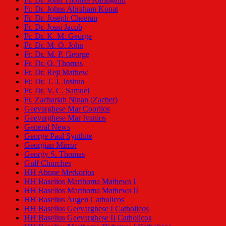
Fr. Dr. Johns Abraham Konat
Fr. Dr. Joseph Cheeran
Fr. Dr. Jossi Jacob
Fr. Dr. K. M. George
Fr. Dr. M. O. John
Fr. Dr. M. P. George
Fr. Dr. O. Thomas
Fr. Dr. Reji Mathew
Fr. Dr. T. J. Joshua
Fr. Dr. V. C. Samuel
Fr. Zachariah Ninan (Zacher)
Geevarghese Mar Coorilos
Geevarghese Mar Ivanios
General News
George Paul Synthite
Georgian Mirror
Georgy S. Thomas
Gulf Churches
HH Abune Merkorios
HH Baselios Marthoma Mathews I
HH Baselios Marthoma Mathews II
HH Baselius Augen Catholicos
HH Baselius Geevarghese I Catholicos
HH Baselius Geevarghese II Catholicos