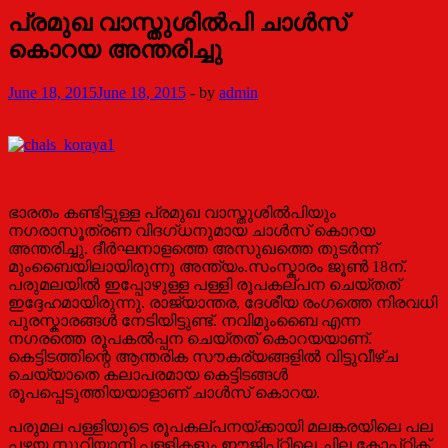
പ്രമുഖ വാസ്തുശിൽപി ചാൾസ്
കൊറയ അന്തരിച്ചു
June 18, 2015
June 18, 2015
-
by
admin
ഭാരതം കണ്ടിട്ടുള്ള പ്രമുഖ വാസ്തുശിൽപിയും
നഗരാസൂത്രണ വിദഗ്ധനുമായ ചാൾസ് കൊറയ
അന്തരിച്ചു. ദീർഘനാളത്തെ അസുഖത്തെ തുടർന്ന്
മുംബൈയിലായിരുന്നു അന്ത്യം.സംസ്കാരം ജൂൺ 18ന്.
പരുമലയിൽ ഇപ്പോഴുള്ള പള്ളി രൂപകല്പന ചെയ്തത്
ഇദ്ദേഹമായിരുന്നു. രാജ്യാന്തര, ദേശീയ രംഗത്തെ നിരവധി
പുരസ്കാരങ്ങൾ നേടിയിട്ടുണ്ട്. നവിമുംബൈ എന്ന
നഗരത്തെ രൂപകൽപ്പന ചെയ്തത് കൊറയയാണ്.
കെട്ടിടത്തിന്റെ ആന്തരിക സൗകര്യങ്ങളില്‍ വിട്ടുവീഴ്ച
ചെയ്യാതെ കലാപരമായ കെട്ടിടങ്ങള്‍
രൂപപ്പെടുത്തിയയാളാണ് ചാള്‍സ് കൊറയ.
പരുമല പള്ളിയുടെ രൂപകല്പനയ്ക്കായി മലങ്കരയിലെ പല
പഴയ സുറിയാനി പള്ളികളും ഈജിപ്റ്റിലെ ചില കോപ്റ്റിക്