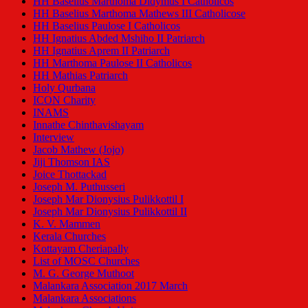
HH Baselius Marthoma Didymus I Catholicos
HH Baselius Marthoma Mathews III Catholicose
HH Baselius Paulose I Catholicos
HH Ignatius Abded Mshiho II Patriarch
HH Ignatius Aprem II Patriarch
HH Marthoma Paulose II Catholicos
HH Mathias Patriarch
Holy Qurbana
ICON Charity
INAMS
Innathe Chinthavishayam
Interview
Jacob Mathew (Jojo)
Jiji Thomson IAS
Joice Thottackad
Joseph M. Puthusseri
Joseph Mar Dionysius Pulikkottil I
Joseph Mar Dionysius Pulikkottil II
K. V. Mammen
Kerala Churches
Kottayam Cheriapally
List of MOSC Churches
M. G. George Muthoot
Malankara Association 2017 March
Malankara Associations