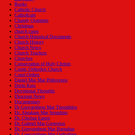
Books
Catholic Church
Catholicate
Chandy Oommen
Christmas
church cases
Church Historical Documents
Church History
Church News
Church Teachers
Churches
Consecration of Holy Chrism
Coptic Orthodox Church
Court Orders
Daniel Mar Mar Philoxenos
Derin Raju
Devotional Thoughts
Diocesan News
Documentary
Dr Geevarghese Mar Theophilos
Dr. Abraham Mar Seraphim
Dr. Cherian Eapen
Dr. Gabriel Mar Gregorios
Dr. Geevarghese Mar Barnabas
Dr. Geevarghese Mar Osthathios