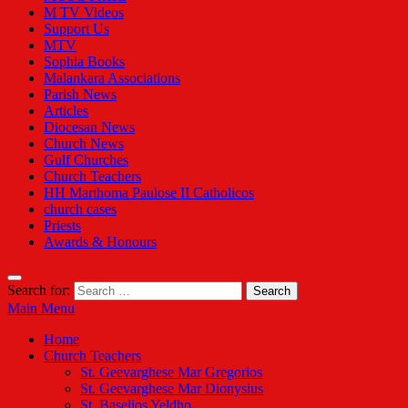
M TV Videos
Support Us
MTV
Sophia Books
Malankara Associations
Parish News
Articles
Diocesan News
Church News
Gulf Churches
Church Teachers
HH Marthoma Paulose II Catholicos
church cases
Priests
Awards & Honours
Search for:
Main Menu
Home
Church Teachers
St. Geevarghese Mar Gregorios
St. Geevarghese Mar Dionysius
St. Baselios Yeldho