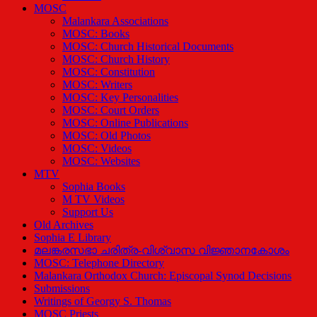
MOSC
Malankara Associations
MOSC: Books
MOSC: Church Historical Documents
MOSC: Church History
MOSC: Constitution
MOSC: Writers
MOSC: Key Personalities
MOSC: Court Orders
MOSC: Online Publications
MOSC: Old Photos
MOSC: Videos
MOSC: Websites
MTV
Sophia Books
M TV Videos
Support Us
Old Archives
Sophia E Library
മലങ്കരസഭാ ചരിത്ര-വിശ്വാസ വിജ്ഞാനകോശം
MOSC: Telephone Directory
Malankara Orthodox Church: Episcopal Synod Decisions
Submissions
Writings of Georgy S. Thomas
MOSC Priests