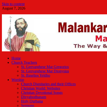
Skip to content
August 7, 2026
Malankara Orthodox TV
m tv
Home
Church Teachers
St. Geevarghese Mar Gregorios
St. Geevarghese Mar Dionysius
St. Baselios Yeldho
Worship
Church Dignitaries and their Offices
Christian World: Websites
Christian Devotional Songs
Divyabodhanam
Holy Qurbana
Sermons