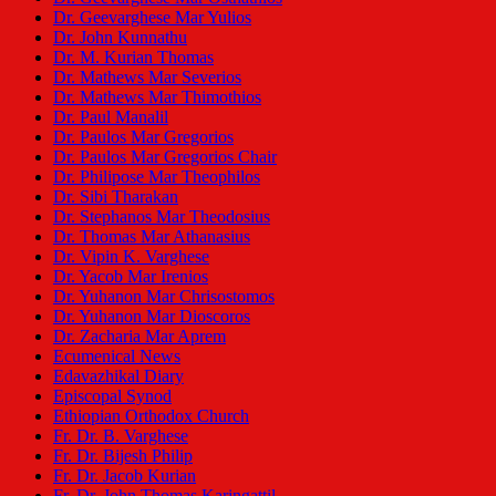
Dr. Geevarghese Mar Yulios
Dr. John Kunnathu
Dr. M. Kurian Thomas
Dr. Mathews Mar Severios
Dr. Mathews Mar Thimothios
Dr. Paul Manalil
Dr. Paulos Mar Gregorios
Dr. Paulos Mar Gregorios Chair
Dr. Philipose Mar Theophilos
Dr. Sibi Tharakan
Dr. Stephanos Mar Theodosius
Dr. Thomas Mar Athanasius
Dr. Vipin K. Varghese
Dr. Yacob Mar Irenios
Dr. Yuhanon Mar Chrisostomos
Dr. Yuhanon Mar Dioscoros
Dr. Zacharia Mar Aprem
Ecumenical News
Edavazhikal Diary
Episcopal Synod
Ethiopian Orthodox Church
Fr. Dr. B. Varghese
Fr. Dr. Bijesh Philip
Fr. Dr. Jacob Kurian
Fr. Dr. John Thomas Karingattil