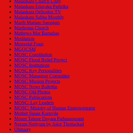
Malankara Church Unity
Malankara Edavaka Pathrika
Malankara Orthodox TV
Malankara Sabha Monthly
Marth Mariam Samajam
Marthoma Church
Mathews Mar Barnabas
Meditation
Memorial Feast
MGOCSM
MOSC Constitution
MOSC Flood Relief Project
MOSC Institutions
MOSC Key Personalities
MOSC Managing Committee
MOSC Mission Projects
MOSC News Bullettin
MOSC Old Photos
MOSC Publications
MOSC: Lay Leaders
MOSC: Ministry of Human Empowerment
Mother Susan Kuruvila
Mount Tabore Dayara Pathanapuram
Nerum Neriyum by Joice Thottackad
Obituary