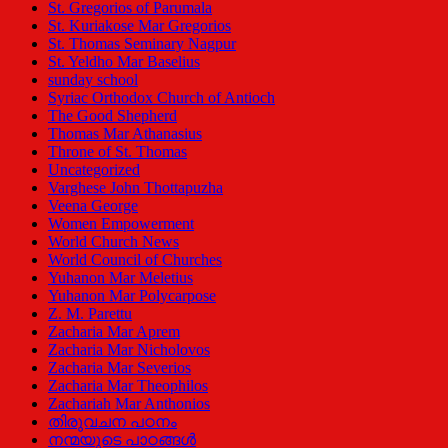
St. Gregorios of Parumala
St. Kuriakose Mar Gregorios
St. Thomas Seminary Nagpur
St. Yeldho Mar Baselius
sunday school
Syriac Orthodox Church of Antioch
The Good Shepherd
Thomas Mar Athanasius
Throne of St. Thomas
Uncategorized
Varghese John Thottapuzha
Veena George
Women Empowerment
World Church News
World Council of Churches
Yuhanon Mar Meletius
Yuhanon Mar Polycarpose
Z. M. Parettu
Zacharia Mar Aprem
Zacharia Mar Nicholovos
Zacharia Mar Severios
Zacharia Mar Theophilos
Zachariah Mar Anthonios
തിരുവചന പഠനം
നന്മയുടെ പാഠങ്ങള്‍