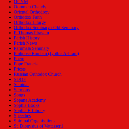
OCYM
Oommen Chandy
Oriental Orthodoxy
Orthodox Faith
Orthodox Liturgy
Orthodox Seminary / Old Seminary
P. Thomas Piravam
Parish History
Parish News
Parumala Seminary
Philipose Ramban (Jyothis Ashram)
Poem
Pope Francis
Priests
Russian Orthodox Church
SDOF
Seminar
Sermons
Songs
Sopana Academy
Sophia Books
Sophia E Library
Speeches
Spiritual Organisations
St. Dionysius of Vattasseril