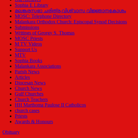
Sophia E Library
മലങ്കരസഭാ ചരിത്ര-വിശ്വാസ വിജ്ഞാനകോശം
MOSC: Telephone Directory
Malankara Orthodox Church: Episcopal Synod Decisions
Submissions
Writings of Georgy S. Thomas
MOSC Priests
M TV Videos
Support Us
MTV
Sophia Books
Malankara Associations
Parish News
Articles
Diocesan News
Church News
Gulf Churches
Church Teachers
HH Marthoma Paulose II Catholicos
church cases
Priests
Awards & Honours
Obituary