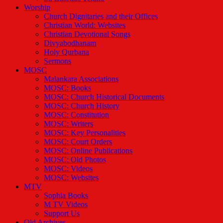
Worship
Church Dignitaries and their Offices
Christian World: Websites
Christian Devotional Songs
Divyabodhanam
Holy Qurbana
Sermons
MOSC
Malankara Associations
MOSC: Books
MOSC: Church Historical Documents
MOSC: Church History
MOSC: Constitution
MOSC: Writers
MOSC: Key Personalities
MOSC: Court Orders
MOSC: Online Publications
MOSC: Old Photos
MOSC: Videos
MOSC: Websites
MTV
Sophia Books
M TV Videos
Support Us
Old Archives