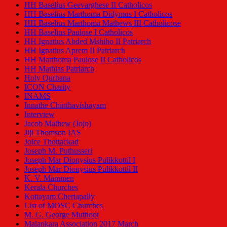
HH Baselius Geevarghese II Catholicos
HH Baselius Marthoma Didymus I Catholicos
HH Baselius Marthoma Mathews III Catholicose
HH Baselius Paulose I Catholicos
HH Ignatius Abded Mshiho II Patriarch
HH Ignatius Aprem II Patriarch
HH Marthoma Paulose II Catholicos
HH Mathias Patriarch
Holy Qurbana
ICON Charity
INAMS
Innathe Chinthavishayam
Interview
Jacob Mathew (Jojo)
Jiji Thomson IAS
Joice Thottackad
Joseph M. Puthusseri
Joseph Mar Dionysius Pulikkottil I
Joseph Mar Dionysius Pulikkottil II
K. V. Mammen
Kerala Churches
Kottayam Cheriapally
List of MOSC Churches
M. G. George Muthoot
Malankara Association 2017 March