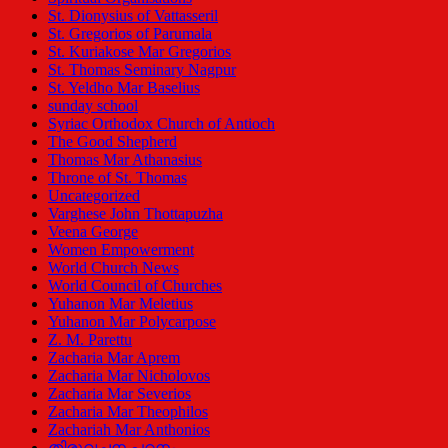
St. Dionysius of Vattasseril
St. Gregorios of Parumala
St. Kuriakose Mar Gregorios
St. Thomas Seminary Nagpur
St. Yeldho Mar Baselius
sunday school
Syriac Orthodox Church of Antioch
The Good Shepherd
Thomas Mar Athanasius
Throne of St. Thomas
Uncategorized
Varghese John Thottapuzha
Veena George
Women Empowerment
World Church News
World Council of Churches
Yuhanon Mar Meletius
Yuhanon Mar Polycarpose
Z. M. Parettu
Zacharia Mar Aprem
Zacharia Mar Nicholovos
Zacharia Mar Severios
Zacharia Mar Theophilos
Zachariah Mar Anthonios
തിരുവചന പഠനം