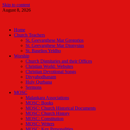
Skip to content
August 8, 2026
Malankara Orthodox TV
m tv
Home
Church Teachers
St. Geevarghese Mar Gregorios
St. Geevarghese Mar Dionysius
St. Baselios Yeldho
Worship
Church Dignitaries and their Offices
Christian World: Websites
Christian Devotional Songs
Divyabodhanam
Holy Qurbana
Sermons
MOSC
Malankara Associations
MOSC: Books
MOSC: Church Historical Documents
MOSC: Church History
MOSC: Constitution
MOSC: Writers
MOSC: Key Personalities