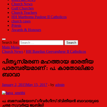
Church News
Gulf Churches
Church Teachers
HH Marthoma Paulose II Catholicos
church cases
Priests
Awards & Honours
Search for:
Main Menu
Church News
/
HH Baselius Geevarghese II Catholicos
പിതൃസ്‌മരണ മഹത്തായ ഭാരതീയ
പാരമ്പര്യമാണ്‌ : പ. കാതോലിക്കാ
ബാവാ
January 2, 2015
May 15, 2017
-
by
admin
പ. ബസേലിയോസ് ഗീവര്‍ഗീസ് ദ്വിതീയന്‍ ബാവായുടെ
ചരമ സുവര്‍ണ്ണ ജൂബിലി