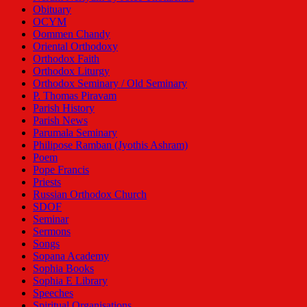
Obituary
OCYM
Oommen Chandy
Oriental Orthodoxy
Orthodox Faith
Orthodox Liturgy
Orthodox Seminary / Old Seminary
P. Thomas Piravam
Parish History
Parish News
Parumala Seminary
Philipose Ramban (Jyothis Ashram)
Poem
Pope Francis
Priests
Russian Orthodox Church
SDOF
Seminar
Sermons
Songs
Sopana Academy
Sophia Books
Sophia E Library
Speeches
Spiritual Organisations