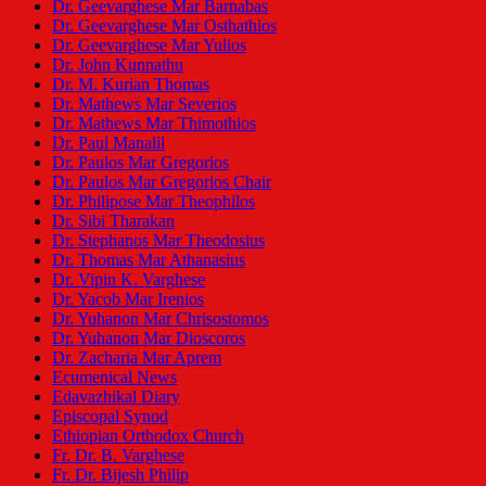
Dr. Geevarghese Mar Barnabas
Dr. Geevarghese Mar Osthathios
Dr. Geevarghese Mar Yulios
Dr. John Kunnathu
Dr. M. Kurian Thomas
Dr. Mathews Mar Severios
Dr. Mathews Mar Thimothios
Dr. Paul Manalil
Dr. Paulos Mar Gregorios
Dr. Paulos Mar Gregorios Chair
Dr. Philipose Mar Theophilos
Dr. Sibi Tharakan
Dr. Stephanos Mar Theodosius
Dr. Thomas Mar Athanasius
Dr. Vipin K. Varghese
Dr. Yacob Mar Irenios
Dr. Yuhanon Mar Chrisostomos
Dr. Yuhanon Mar Dioscoros
Dr. Zacharia Mar Aprem
Ecumenical News
Edavazhikal Diary
Episcopal Synod
Ethiopian Orthodox Church
Fr. Dr. B. Varghese
Fr. Dr. Bijesh Philip