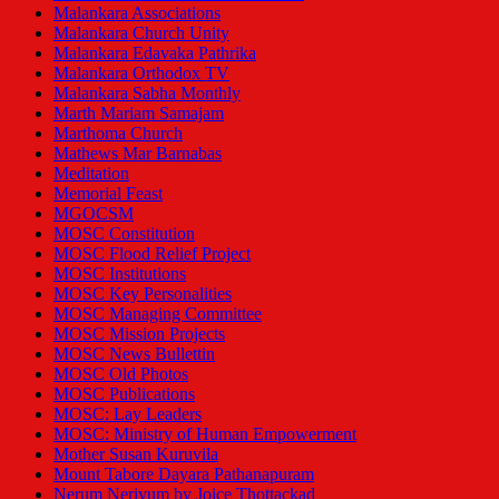
Malankara Associations
Malankara Church Unity
Malankara Edavaka Pathrika
Malankara Orthodox TV
Malankara Sabha Monthly
Marth Mariam Samajam
Marthoma Church
Mathews Mar Barnabas
Meditation
Memorial Feast
MGOCSM
MOSC Constitution
MOSC Flood Relief Project
MOSC Institutions
MOSC Key Personalities
MOSC Managing Committee
MOSC Mission Projects
MOSC News Bullettin
MOSC Old Photos
MOSC Publications
MOSC: Lay Leaders
MOSC: Ministry of Human Empowerment
Mother Susan Kuruvila
Mount Tabore Dayara Pathanapuram
Nerum Neriyum by Joice Thottackad