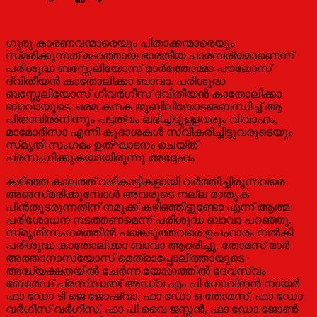
ഗുരു കാരണവന്മാരെയും പിതാക്കന്മാരെയും
സ്‌മരിക്കുന്നത്‌ മഹത്തായ ഭാരതീയ പാരമ്പര്യമാണെന്ന്‌
പരിശുദ്ധ ബസ്സേലിയോസ്‌ മാര്‍ത്തോമ്മാ പൗലോസ്‌
ദ്വിതീയന്‍ കാതോലിക്കാ ബാവാ. പരിശുദ്ധ
ബസ്സേലിയോസ്‌ ഗീവര്‍ഗീസ്‌ ദ്വിതീയന്‍ കാതോലിക്കാ
ബാവായുടെ ചരമ കനക ജൂബിലിയോടഌബന്ധിച്ച്‌ ആ
പിതാവില്‍നിന്നും പട്ടത്വം ലഭിച്ചിട്ടുള്ളവരും വിവാഹം,
മാമോദീസാ എന്നീ കൂദാശകള്‍ സ്വീകരിച്ചിട്ടുവരുടെയും
സ്‌മൃതി സംഗമം ഉത്‌ഘാടനം ചെയ്‌ത്‌
പ്രസംഗിക്കുകയായിരുന്നു അദ്ദേഹം
കഴിഞ്ഞ കാലത്ത്‌ വഴികാട്ടികളായി വര്‍ത്തിച്ചിരുന്നവരെ
അഌസ്‌മരിക്കുമ്പോള്‍ അവരുടെ നല്ല മാതൃക
പിന്‍തുടരുന്നതിന്‌ നമുക്ക്‌ കഴിഞ്ഞിട്ടുണ്ടോ എന്ന്‌ ആത്മ
പരിശോധന നടത്തണമെന്ന്‌ പരിശുദ്ധ ബാവാ പറഞ്ഞു.
സ്‌മൃതിസംഗമത്തില്‍ പങ്കെടുത്തവരെ ഉപഹാരം നല്‍കി
പരിശുദ്ധ കാതോലിക്കാ ബാവാ ആദരിച്ചു. തോമസ്‌ മാര്‍
അത്താനാസ്യോസ്‌ മെത്രാപ്പോലീത്തായുടെ
അദ്ധ്യക്ഷതയില്‍ ചേര്‍ന്ന യോഗത്തില്‍ ദേവസ്വം
ബോര്‍ഡ്‌ പ്രസിഡണ്ട്‌ അഡ്വ എം പി ഗോവിന്ദന്‍ നായര്‍
ഫാ ഡോ ടി ജെ ജോഷ്വാ, ഫാ ഡോ ഒ തോമസ്‌, ഫാ ഡോ
വര്‍ഗീസ്‌ വര്‍ഗീസ്‌, ഫാ പി വൈ ജസ്സന്‍, ഫാ ഡോ ജോണ്‍