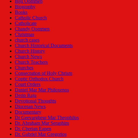
Biju Oommen
Biography
Books
Catholic Church
Catholicate
Chandy Oommen
Christmas
church cases
Church Historical Documents
Church History
Church News
Church Teachers
Churches
Consecration of Holy Chrism
Coptic Orthodox Church
Court Orders
Daniel Mar Mar Philoxenos
Derin Raju
Devotional Thoughts
Diocesan News
Documentary
Dr Geevarghese Mar Theophilos
Dr. Abraham Mar Seraphim
Dr. Cherian Eapen
Dr. Gabriel Mar Gregorios