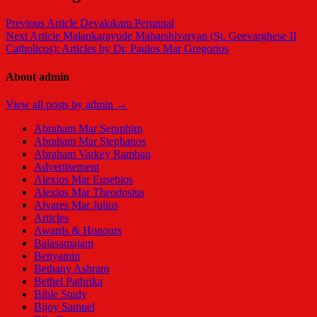
Previous Article
Devalokam Perunnal
Next Article
Malankarayude Maharshivaryan (St. Geevarghese II
Catholicos): Articles by Dr. Paulos Mar Gregorios
About admin
View all posts by admin →
Abraham Mar Seraphim
Abraham Mar Stephanos
Abraham Varkey Ramban
Advertisement
Alexios Mar Eusebios
Alexios Mar Theodosius
Alvares Mar Julius
Articles
Awards & Honours
Balasamajam
Benyamin
Bethany Ashram
Bethel Pathrika
Bible Study
Bijoy Samuel