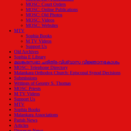
MOSC: Court Orders
MOSC: Online Publications
MOSC: Old Photos
MOSC: Videos
MOSC: Websites
MTV
Sophia Books
M TV Videos
Support Us
Old Archives
Sophia E Library
മലങ്കരസഭാ ചരിത്ര-വിശ്വാസ വിജ്ഞാനകോശം
MOSC: Telephone Directory
Malankara Orthodox Church: Episcopal Synod Decisions
Submissions
Writings of Georgy S. Thomas
MOSC Priests
M TV Videos
Support Us
MTV
Sophia Books
Malankara Associations
Parish News
Articles
Diocesan News