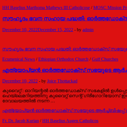
HH Baselius Marthoma Mathews III Catholicose
/
MOSC Mission Pro
സൗഹൃദം ഭവന സഹായ പദ്ധതി: ഓര്‍ത്തഡോക്സ
December 10, 2022
December 15, 2022
-
by
admin
സൗഹൃദം ഭവന സഹായ പദ്ധതി: ഓര്‍ത്തഡോക്സ് സഭയുട
Ecumenical News
/
Ethiopian Orthodox Church
/
Gulf Churches
എത്യോപ്യൻ ഓർത്തഡോക്സ്‌ സഭയുടെ ആർച്ച്
December 10, 2022
-
by
Joice Thottackad
കുവൈറ്റ്‌ : ഓറിയന്റൽ ഓർത്തഡോക്സ്‌ സഭകളിൽ ഉൾപ്പെ
ഹെയ്‌ലെമറിയത്തിനു കുവൈറ്റ്‌ സെന്റ്‌ ഗ്രീഗോറിയോ
ദേവാലയത്തിൽ നടന്ന …
എത്യോപ്യൻ ഓർത്തഡോക്സ്‌ സഭയുടെ ആർച്ച്ബിഷപ്പ്
Fr. Dr. Jacob Kurian
/
HH Baselius Augen Catholicos