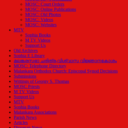
MOSC: Court Orders
MOSC: Online Publications
MOSC: Old Photos
MOSC: Videos
MOSC: Websites
MTV
Sophia Books
M TV Videos
Support Us
Old Archives
Sophia E Library
മലങ്കരസഭാ ചരിത്ര-വിശ്വാസ വിജ്ഞാനകോശം
MOSC: Telephone Directory
Malankara Orthodox Church: Episcopal Synod Decisions
Submissions
Writings of Georgy S. Thomas
MOSC Priests
M TV Videos
Support Us
MTV
Sophia Books
Malankara Associations
Parish News
Articles
Diocesan News