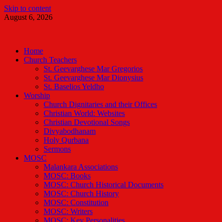
Skip to content
August 6, 2026
Malankara Orthodox TV
m tv
Home
Church Teachers
St. Geevarghese Mar Gregorios
St. Geevarghese Mar Dionysius
St. Baselios Yeldho
Worship
Church Dignitaries and their Offices
Christian World: Websites
Christian Devotional Songs
Divyabodhanam
Holy Qurbana
Sermons
MOSC
Malankara Associations
MOSC: Books
MOSC: Church Historical Documents
MOSC: Church History
MOSC: Constitution
MOSC: Writers
MOSC: Key Personalities