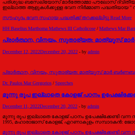
പരിശുദ്ധ ബസേലിയോസ് മാർത്തോമ്മാ പൗലോസ് ദ്വിതീയ
ഇല്ലാത്ത ആളുകൾക്കുള്ള ഭവന നിർമ്മാണ പദ്ധതിയായ ” 
സൗഹൃദം ഭവന സഹായ പദ്ധതിക്ക് തറക്കല്ലിട്ടു
Read More
HH Baselius Marthoma Mathews III Catholicose
/
Mathews Mar Bar
പ്രാര്‍ത്ഥന, വിനയം, സുതാര്യത: മാത്യൂസ് മാര
December 12, 2022
December 20, 2022
-
by
admin
പ്രാര്‍ത്ഥന, വിനയം, സുതാര്യത: മാത്യൂസ് മാര്‍ ബര്‍ണ
Dr. Paulos Mar Gregorios
/
Speeches
മൂന്നു രൂപ ഇല്ലാതെ കോളജ് പഠനം ഉപേക്ഷിക്കേണ
December 11, 2022
December 20, 2022
-
by
admin
മൂന്നു രൂപ ഇല്ലാതെ കോളജ് പഠനം ഉപേക്ഷിക്കേണ്ടി വന്
1995, മഹാരാജാസ് കോളജ്, എറണാകുളം സമ്പാദകന്‍: ജോയ്സ് തോട്
മൂന്നു രൂപ ഇല്ലാതെ കോളജ് പഠനം ഉപേക്ഷിക്കേണ്ടി വന്ന