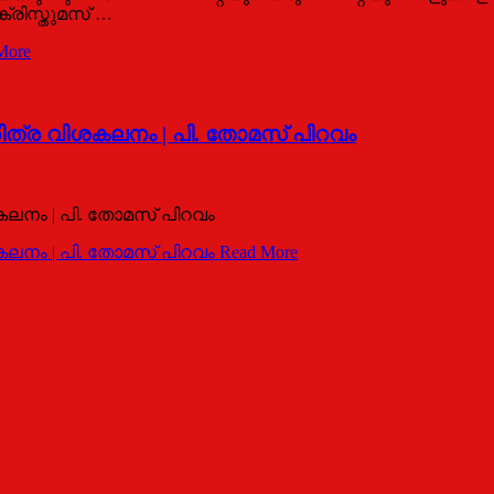
രിസ്തുമസ് …
More
രിത്ര വിശകലനം | പി. തോമസ് പിറവം
ശകലനം | പി. തോമസ് പിറവം
ശകലനം | പി. തോമസ് പിറവം
Read More