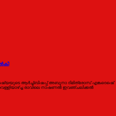
ൽകി
യയുടെ ആർച്ച്ബിഷപ്പ്‌ അബൂനാ ദിമിത്രോസ്‌ എങ്കദെഷെ്
 വെള്ളിയാഴ്ച്ച രാവിലെ നാഷണൽ ഇവഞ്ചലിക്കൽ