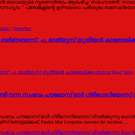
ൻ ബാവായുടെ സ്മരണാർത്ഥം ആരംഭിച്ച ‘സഹോദരൻ’ സാധുജന
സൗഹൃദം ” പ്രോജക്റ്റിന്റെ ഉദ്ഘാടനം പരിശുദ്ധ ബസേലിയ
nabas
/
Speeches
്‍ ബര്‍ണബാസ് | പ. മാത്യൂസ് തൃതീയന്‍ കാതോലിക
ബാസ് | പ. മാത്യൂസ് തൃതീയന്‍ കാതോലിക്കാ ബാവാ
Read More
്ടി വന്ന സംഭവം പൗലോസ് മാര്‍ ഗ്രീഗോറിയോസ് വി
ന സംഭവം പൗലോസ് മാര്‍ ഗ്രീഗോറിയോസ് വിവരിക്കുന്നു മ
ടയ്ക്കാട്. Paulus Mar Gregorios narrates the incident …
 സംഭവം പൗലോസ് മാര്‍ ഗ്രീഗോറിയോസ് വിവരിക്കുന്നു
Read M