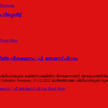
 Parumala
്പോര്‍ട്ട്
Read More
രിത്ര വിശകലനം | പി. തോമസ് പിറവം
്മാ ശ്ലീഹായുടെ രക്തസാക്ഷിത്വ ദിനമെന്നാണ്, അദ്ദേഹത്തിന്‍
 Orthodox Seminary, 15-12-2022 മാര്‍ത്തോമ്മാ ശ്ലീഹായുടെ
ശകലനം | പി. തോമസ് പിറവം
Read More