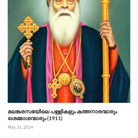
മലങ്കരസഭയിലെ പള്ളികളും കത്തനാരന്മാരും
ശെമ്മാശന്മാരും (1911)
May 31, 2024