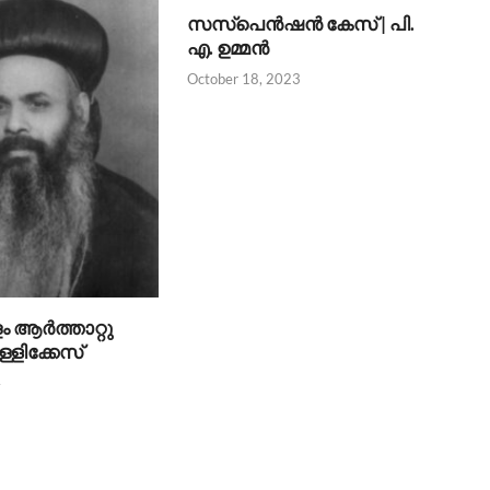
സസ്പെന്‍ഷന്‍ കേസ് | പി.
എ. ഉമ്മന്‍
October 18, 2023
 ആര്‍ത്താറ്റു
ള്ളിക്കേസ്
4