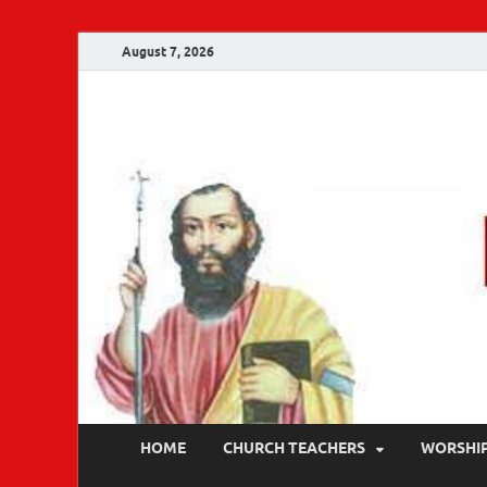
August 7, 2026
Malankara Ortho
m tv
HOME
CHURCH TEACHERS
WORSHI