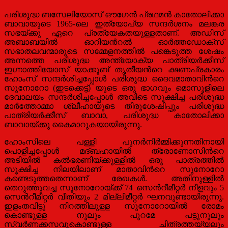
പരിശുദ്ധ ബസേലിയോസ് ഔഗേന്‍ പ്രഥമന്‍ കാതോലിക്കാ
ബാവായുടെ 1965-ലെ ഇത്യോപ്യ സന്ദര്‍ശനം മലങ്കര
സഭയ്ക്കു ഏറെ പ്രത്യേകതയുള്ളതാണ്. അഡിസ്
അബാബയില്‍ ഓറിയന്‍റല്‍ ഓര്‍ത്തഡോക്സ്
സഭാതലവന്മാരുടെ സമ്മേളനത്തില്‍ പങ്കെടുത്ത ശേഷം
അന്നത്തെ പരിശുദ്ധ അന്ത്യോക്യ പാത്രിയര്‍ക്കീസ്
ഇഗ്നാത്തിയോസ് യാക്കൂബ് തൃതീയന്‍റെ ക്ഷണപ്രകാരം
ഹോംസ് സന്ദര്‍ശിച്ചപ്പോള്‍ പരിശുദ്ധ ദൈവമാതാവിന്‍റെ
സൂനോറോ (ഇടക്കെട്ട്) യുടെ ഒരു ഭാഗവും മൊസൂളിലെ
ദേവാലയം സന്ദര്‍ശിച്ചപ്പോള്‍ അവിടെ സൂക്ഷിച്ച പരിശുദ്ധ
മാര്‍ത്തോമ്മാ ശ്ലീഹായുടെ തിരുശേഷിപ്പും പരിശുദ്ധ
പാത്രിയര്‍ക്കീസ് ബാവാ, പരിശുദ്ധ കാതോലിക്കാ
ബാവായ്ക്കു കൈമാറുകയായിരുന്നു.
ഹോംസിലെ പള്ളി പുനര്‍നിര്‍മ്മിക്കുന്നതിനായി
പൊളിച്ചപ്പോള്‍ മദ്ബഹായില്‍ ത്രോണോസിന്‍റെ
അടിയില്‍ കല്‍ഭരണിയ്ക്കുള്ളില്‍ ഒരു പാത്രത്തില്‍
സൂക്ഷിച്ച നിലയിലാണ് മാതാവിന്‍റെ സുനോറോ
കണ്ടെടുത്തതെന്നാണ് രേഖകള്‍. അതിനുള്ളില്‍
തെറുത്തുവച്ച സൂനോറോയ്ക്ക് 74 സെന്‍റീമീറ്റര്‍ നീളവും 5
സെന്‍റീമീറ്റര്‍ വീതിയും 2 മില്ലിമീറ്റര്‍ ഘനവുണ്ടായിരുന്നു.
ഇളംതവിട്ടു നിറത്തിലുള്ള സൂനോറോയില്‍ രോമം
കൊണ്ടുള്ള നൂലും പുറമേ പട്ടുനൂലും
സ്വര്‍ണക്കസവുകൊണ്ടുള്ള ചിത്രത്തയ്യലും