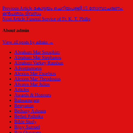
Post
Previous Article
കോട്ടയം ചെറിയപള്ളി 15 നോമ്പാചരണം:
ഒൻപതാം ദിവസം
navigation
Next Article
Funeral Service of Fr. K. T. Philip
About admin
View all posts by admin →
Abraham Mar Seraphim
Abraham Mar Stephanos
Abraham Varkey Ramban
Advertisement
Alexios Mar Eusebios
Alexios Mar Theodosius
Alvares Mar Julius
Articles
Awards & Honours
Balasamajam
Benyamin
Bethany Ashram
Bethel Pathrika
Bible Study
Bijoy Samuel
Biju Oommen