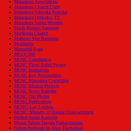
Malankara Associations
Malankara Church Unity
Malankara Edavaka Pathrika
Malankara Orthodox TV
Malankara Sabha Monthly
Marth Mariam Samajam
Marthoma Church
Mathews Mar Barnabas
Meditation
Memorial Feast
MGOCSM
MOSC Constitution
MOSC Flood Relief Project
MOSC Institutions
MOSC Key Personalities
MOSC Managing Committee
MOSC Mission Projects
MOSC News Bullettin
MOSC Old Photos
MOSC Publications
MOSC: Lay Leaders
MOSC: Ministry of Human Empowerment
Mother Susan Kuruvila
Mount Tabore Dayara Pathanapuram
Nerum Neriyum by Joice Thottackad