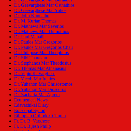
Dr. Geevarghese Mar Osthathios
Dr. Geevarghese Mar Yulios
Dr. John Kunnathu
Dr. M. Kurian Thomas
Dr. Mathews Mar Severios
Dr. Mathews Mar Thimothios
Dr. Paul Manalil
Dr. Paulos Mar Gregorios
Dr. Paulos Mar Gregorios Chair
Dr. Philipose Mar Theophilos
Dr. Sibi Tharakan
Dr. Stephanos Mar Theodosius
Dr. Thomas Mar Athanasius
Dr. Vipin K. Varghese
Dr. Yacob Mar Irenios
Dr. Yuhanon Mar Chrisostomos
Dr. Yuhanon Mar Dioscoros
Dr. Zacharia Mar Aprem
Ecumenical News
Edavazhikal Diary
Episcopal Synod
Ethiopian Orthodox Church
Fr. Dr. B. Varghese
Fr. Dr. Bijesh Philip