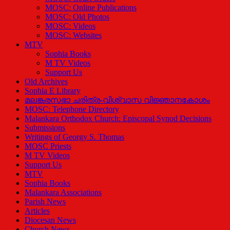
MOSC: Online Publications
MOSC: Old Photos
MOSC: Videos
MOSC: Websites
MTV
Sophia Books
M TV Videos
Support Us
Old Archives
Sophia E Library
മലങ്കരസഭാ ചരിത്ര-വിശ്വാസ വിജ്ഞാനകോശം
MOSC: Telephone Directory
Malankara Orthodox Church: Episcopal Synod Decisions
Submissions
Writings of Georgy S. Thomas
MOSC Priests
M TV Videos
Support Us
MTV
Sophia Books
Malankara Associations
Parish News
Articles
Diocesan News
Church News