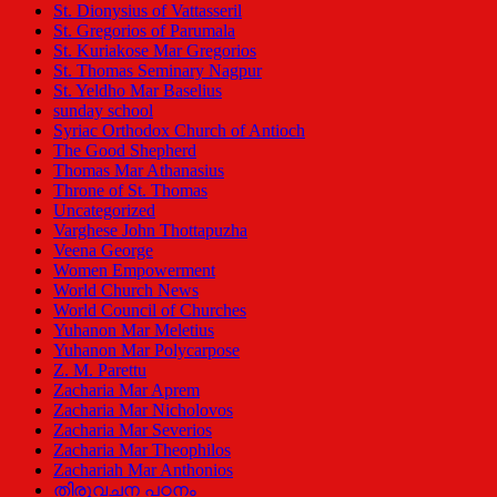
St. Dionysius of Vattasseril
St. Gregorios of Parumala
St. Kuriakose Mar Gregorios
St. Thomas Seminary Nagpur
St. Yeldho Mar Baselius
sunday school
Syriac Orthodox Church of Antioch
The Good Shepherd
Thomas Mar Athanasius
Throne of St. Thomas
Uncategorized
Varghese John Thottapuzha
Veena George
Women Empowerment
World Church News
World Council of Churches
Yuhanon Mar Meletius
Yuhanon Mar Polycarpose
Z. M. Parettu
Zacharia Mar Aprem
Zacharia Mar Nicholovos
Zacharia Mar Severios
Zacharia Mar Theophilos
Zachariah Mar Anthonios
തിരുവചന പഠനം