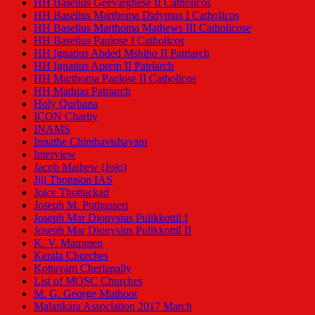
HH Baselius Geevarghese II Catholicos
HH Baselius Marthoma Didymus I Catholicos
HH Baselius Marthoma Mathews III Catholicose
HH Baselius Paulose I Catholicos
HH Ignatius Abded Mshiho II Patriarch
HH Ignatius Aprem II Patriarch
HH Marthoma Paulose II Catholicos
HH Mathias Patriarch
Holy Qurbana
ICON Charity
INAMS
Innathe Chinthavishayam
Interview
Jacob Mathew (Jojo)
Jiji Thomson IAS
Joice Thottackad
Joseph M. Puthusseri
Joseph Mar Dionysius Pulikkottil I
Joseph Mar Dionysius Pulikkottil II
K. V. Mammen
Kerala Churches
Kottayam Cheriapally
List of MOSC Churches
M. G. George Muthoot
Malankara Association 2017 March