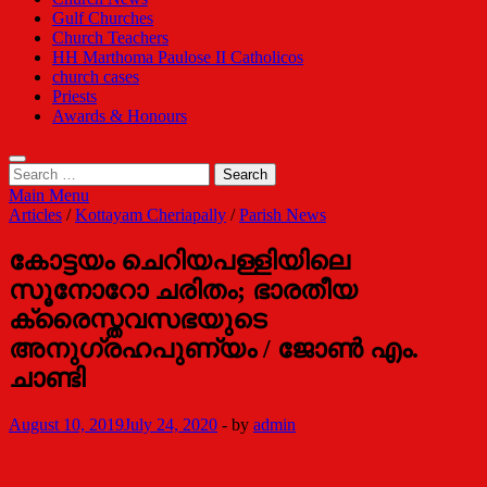
Gulf Churches
Church Teachers
HH Marthoma Paulose II Catholicos
church cases
Priests
Awards & Honours
Search
for:
Main Menu
Articles
/
Kottayam Cheriapally
/
Parish News
കോട്ടയം ചെറിയപള്ളിയിലെ
സൂനോറോ ചരിതം; ഭാരതീയ
ക്രൈസ്തവസഭയുടെ
അനുഗ്രഹപുണ്യം / ജോണ്‍ എം.
ചാണ്ടി
August 10, 2019
July 24, 2020
-
by
admin