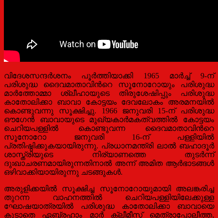
വിദേശസന്ദര്‍ശനം പൂര്‍ത്തിയാക്കി 1965 മാര്‍ച്ച് 9-ന്
പരിശുദ്ധ ദൈവമാതാവിന്‍റെ സൂനോറോയും പരിശുദ്ധ
മാര്‍ത്തോമ്മാ ശ്ലീഹായുടെ തിരുശേഷിപ്പും പരിശുദ്ധ
കാതോലിക്കാ ബാവാ കോട്ടയം ദേവലോകം അരമനയില്‍
കൊണ്ടുവന്നു സൂക്ഷിച്ചു. 1966 ജനുവരി 15-ന് പരിശുദ്ധ
ഔഗേന്‍ ബാവായുടെ മുഖ്യകാര്‍മകത്വത്തില്‍ കോട്ടയം
ചെറിയപള്ളില്‍ കൊണ്ടുവന്ന ദൈവമാതാവിന്‍റെ
സൂനോറോ ജനുവരി 16-ന് പള്ളിയില്‍
പ്രതിഷ്ഠിക്കുകയായിരുന്നു. പ്രധാനമന്ത്രി ലാല്‍ ബഹാദൂര്‍
ശാസ്ത്രിയുടെ നിര്യാണത്തെ തുടര്‍ന്ന്
ദുഃഖാചരണമായിരുന്നതിനാല്‍ അന്ന് അമിത ആര്‍ഭാടങ്ങള്‍
ഒഴിവാക്കിയായിരുന്നു ചടങ്ങുകള്‍.
അരുളിക്കയില്‍ സൂക്ഷിച്ച സൂനോറോയുമായി അലങ്കരിച്ച
തുറന്ന വാഹനത്തില്‍ ചെറിയപള്ളിയിലേക്കുള്ള
ഘോഷയാത്രയില്‍ പരിശുദ്ധ കാതോലിക്കാ ബാവായെ
കൂടാതെ ഏബ്രഹാം മാര്‍ ക്ലീമീസ് മെത്രാപ്പോലീത്ത,