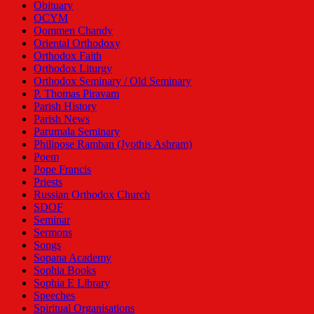
Obituary
OCYM
Oommen Chandy
Oriental Orthodoxy
Orthodox Faith
Orthodox Liturgy
Orthodox Seminary / Old Seminary
P. Thomas Piravam
Parish History
Parish News
Parumala Seminary
Philipose Ramban (Jyothis Ashram)
Poem
Pope Francis
Priests
Russian Orthodox Church
SDOF
Seminar
Sermons
Songs
Sopana Academy
Sophia Books
Sophia E Library
Speeches
Spiritual Organisations