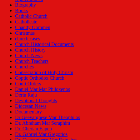
Biography
Books
Catholic Church
Catholicate
Chandy Oommen
Christmas
church cases
Church Historical Documents
Church History
Church News
Church Teachers
Churches
Consecration of Holy Chrism
Coptic Orthodox Church
Court Orders
Daniel Mar Mar Philoxenos
Derin Raju
Devotional Thoughts
Diocesan News
Documentary
Dr Geevarghese Mar Theophilos
Dr. Abraham Mar Seraphim
Dr. Cherian Eapen
Dr. Gabriel Mar Gregorios
Dr. Geevarghese Mar Barnabas