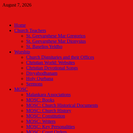
Skip
August 7, 2026
to
Malankara Orthodox TV
content
m tv
Home
Church Teachers
St. Geevarghese Mar Gregorios
St. Geevarghese Mar Dionysius
St. Baselios Yeldho
Worship
Church Dignitaries and their Offices
Christian World: Websites
Christian Devotional Songs
Divyabodhanam
Holy Qurbana
Sermons
MOSC
Malankara Associations
MOSC: Books
MOSC: Church Historical Documents
MOSC: Church History
MOSC: Constitution
MOSC: Writers
MOSC: Key Personalities
MOSC: Court Orders