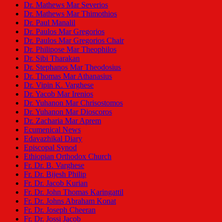
Dr. Mathews Mar Severios
Dr. Mathews Mar Thimothios
Dr. Paul Manalil
Dr. Paulos Mar Gregorios
Dr. Paulos Mar Gregorios Chair
Dr. Philipose Mar Theophilos
Dr. Sibi Tharakan
Dr. Stephanos Mar Theodosius
Dr. Thomas Mar Athanasius
Dr. Vipin K. Varghese
Dr. Yacob Mar Irenios
Dr. Yuhanon Mar Chrisostomos
Dr. Yuhanon Mar Dioscoros
Dr. Zacharia Mar Aprem
Ecumenical News
Edavazhikal Diary
Episcopal Synod
Ethiopian Orthodox Church
Fr. Dr. B. Varghese
Fr. Dr. Bijesh Philip
Fr. Dr. Jacob Kurian
Fr. Dr. John Thomas Karingattil
Fr. Dr. Johns Abraham Konat
Fr. Dr. Joseph Cheeran
Fr. Dr. Jossi Jacob