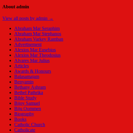
About admin
View all posts by admin →
Abraham Mar Seraphim
Abraham Mar Stephanos
Abraham Varkey Ramban
Advertisement
Alexios Mar Eusebios
Alexios Mar Theodosius
Alvares Mar Julius
Articles
Awards & Honours
Balasamajam
Benyamin
Bethany Ashram
Bethel Pathrika
Bible Study
Bijoy Samuel
Biju Oommen
Biography
Books
Catholic Church
Catholicate