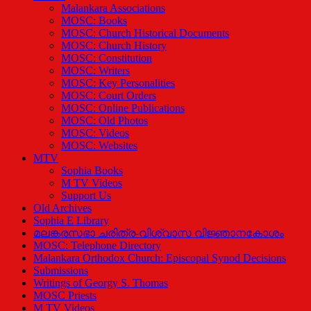
Malankara Associations
MOSC: Books
MOSC: Church Historical Documents
MOSC: Church History
MOSC: Constitution
MOSC: Writers
MOSC: Key Personalities
MOSC: Court Orders
MOSC: Online Publications
MOSC: Old Photos
MOSC: Videos
MOSC: Websites
MTV
Sophia Books
M TV Videos
Support Us
Old Archives
Sophia E Library
മലങ്കരസഭാ ചരിത്ര-വിശ്വാസ വിജ്ഞാനകോശം
MOSC: Telephone Directory
Malankara Orthodox Church: Episcopal Synod Decisions
Submissions
Writings of Georgy S. Thomas
MOSC Priests
M TV Videos