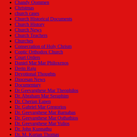
Chandy Oommen
Christmas
church cases
Church Historical Documents
Church History
Church News
Church Teachers
Churches
Consecration of Holy Chrism
Coptic Orthodox Church
Court Orders
Daniel Mar Mar Philoxenos
Derin Raju
Devotional Thoughts
Diocesan News
Documentary
Dr Geevarghese Mar Theophilos
Dr. Abraham Mar Seraphim
Dr. Cherian Eapen
Dr. Gabriel Mar Gregorios
Dr. Geevarghese Mar Barnabas
Dr. Geevarghese Mar Osthathios
Dr. Geevarghese Mar Yulios
Dr. John Kunnathu
Dr. M. Kurian Thomas