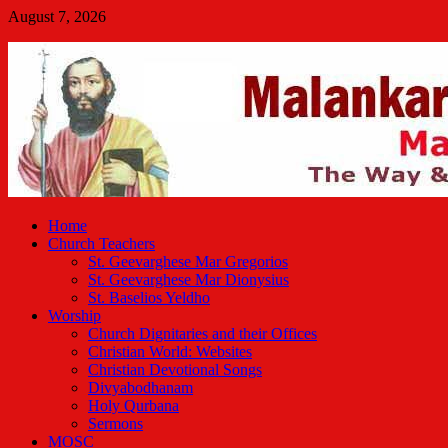
Skip
August 7, 2026
to
Malankara Orthodox TV
content
m tv
Home
Church Teachers
St. Geevarghese Mar Gregorios
St. Geevarghese Mar Dionysius
St. Baselios Yeldho
Worship
Church Dignitaries and their Offices
Christian World: Websites
Christian Devotional Songs
Divyabodhanam
Holy Qurbana
Sermons
MOSC