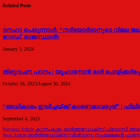
Related Posts
ദനഹാ പെരുന്നാള്‍: “നദിയോര്‍ദാനുടെ വിമല ജല
റോഡ്, രാജസ്ഥാന്‍)
January 5, 2024
തിരുവചന പഠനം | യൂഹാനോന്‍ മാര്‍ പോളിക്കര്‍പ്
October 16, 2023
August 30, 2024
“അധികാരം ഇടര്‍ച്ചയ്ക്ക് കാരണമാവരുത്” | ഫിലിപ്
September 4, 2023
Post
Previous Article
കുന്നംകുളം ഓർത്തഡോക്സ് പ്രവാസി അസ
Next Article
ഓർത്തഡോക്സ്‌ വിശ്വാസ സംരക്ഷകൻ പുരസ്‌ക്കാ
navigation