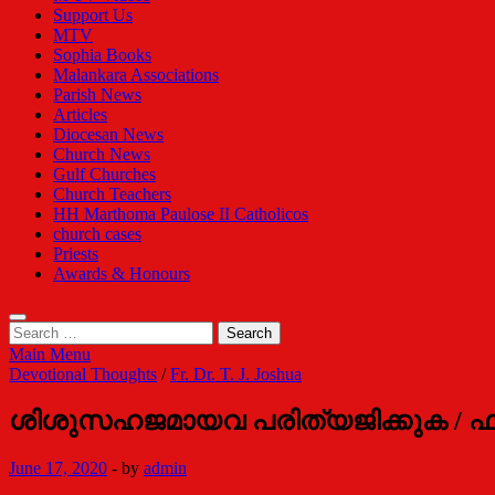
Support Us
MTV
Sophia Books
Malankara Associations
Parish News
Articles
Diocesan News
Church News
Gulf Churches
Church Teachers
HH Marthoma Paulose II Catholicos
church cases
Priests
Awards & Honours
Search
for:
Main Menu
Devotional Thoughts
/
Fr. Dr. T. J. Joshua
ശിശുസഹജമായവ പരിത്യജിക്കുക / ഫാ
June 17, 2020
-
by
admin