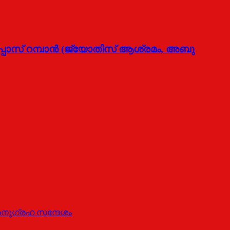
്പോസ് റമ്പാന്‍ (ജ്യോതിസ് ആശ്രമം, അബു
അനുഗ്രഹ സന്ദേശം