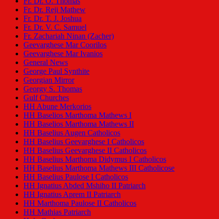
Fr. Dr. O. Thomas
Fr. Dr. Reji Mathew
Fr. Dr. T. J. Joshua
Fr. Dr. V. C. Samuel
Fr. Zachariah Ninan (Zacher)
Geevarghese Mar Coorilos
Geevarghese Mar Ivanios
General News
George Paul Synthite
Georgian Mirror
Georgy S. Thomas
Gulf Churches
HH Abune Merkorios
HH Baselios Marthoma Mathews I
HH Baselios Marthoma Mathews II
HH Baselius Augen Catholicos
HH Baselius Geevarghese I Catholicos
HH Baselius Geevarghese II Catholicos
HH Baselius Marthoma Didymus I Catholicos
HH Baselius Marthoma Mathews III Catholicose
HH Baselius Paulose I Catholicos
HH Ignatius Abded Mshiho II Patriarch
HH Ignatius Aprem II Patriarch
HH Marthoma Paulose II Catholicos
HH Mathias Patriarch