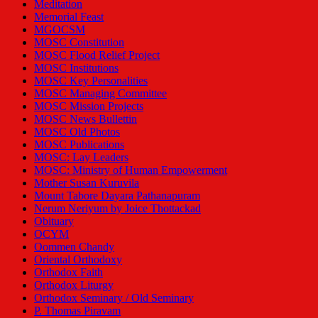
Meditation
Memorial Feast
MGOCSM
MOSC Constitution
MOSC Flood Relief Project
MOSC Institutions
MOSC Key Personalities
MOSC Managing Committee
MOSC Mission Projects
MOSC News Bullettin
MOSC Old Photos
MOSC Publications
MOSC: Lay Leaders
MOSC: Ministry of Human Empowerment
Mother Susan Kuruvila
Mount Tabore Dayara Pathanapuram
Nerum Neriyum by Joice Thottackad
Obituary
OCYM
Oommen Chandy
Oriental Orthodoxy
Orthodox Faith
Orthodox Liturgy
Orthodox Seminary / Old Seminary
P. Thomas Piravam