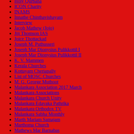
Holy Qurbana
ICON Charity
INAMS
Innathe Chinthavishayam
Interview
Jacob Mathew (Jojo)
Jiji Thomson IAS
Joice Thottackad
Joseph M. Puthusseri
Joseph Mar Dionysius Pulikkottil I
Joseph Mar Dionysius Pulikkottil II
K. V. Mammen
Kerala Churches
Kottayam Cheriapally
List of MOSC Churches
M. G. George Muthoot
Malankara Association 2017 March
Malankara Associations
Malankara Church Unity
Malankara Edavaka Pathrika
Malankara Orthodox TV
Malankara Sabha Monthly
Marth Mariam Samajam
Marthoma Church
Mathews Mar Barnabas