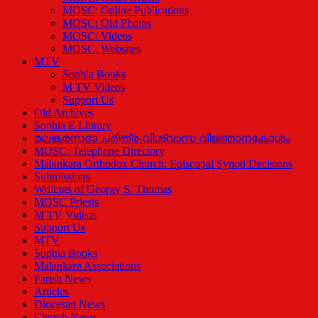
MOSC: Online Publications
MOSC: Old Photos
MOSC: Videos
MOSC: Websites
MTV
Sophia Books
M TV Videos
Support Us
Old Archives
Sophia E Library
മലങ്കരസഭാ ചരിത്ര-വിശ്വാസ വിജ്ഞാനകോശം
MOSC: Telephone Directory
Malankara Orthodox Church: Episcopal Synod Decisions
Submissions
Writings of Georgy S. Thomas
MOSC Priests
M TV Videos
Support Us
MTV
Sophia Books
Malankara Associations
Parish News
Articles
Diocesan News
Church News