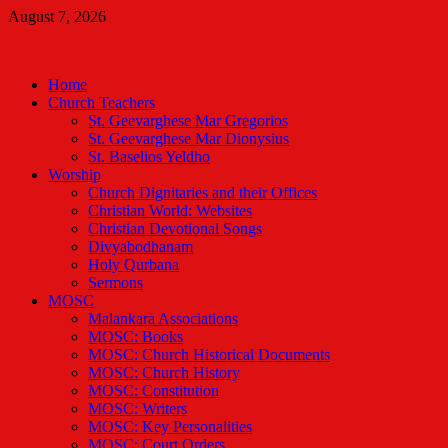
Skip
August 7, 2026
to
Malankara Orthodox TV
content
m tv
Home
Church Teachers
St. Geevarghese Mar Gregorios
St. Geevarghese Mar Dionysius
St. Baselios Yeldho
Worship
Church Dignitaries and their Offices
Christian World: Websites
Christian Devotional Songs
Divyabodhanam
Holy Qurbana
Sermons
MOSC
Malankara Associations
MOSC: Books
MOSC: Church Historical Documents
MOSC: Church History
MOSC: Constitution
MOSC: Writers
MOSC: Key Personalities
MOSC: Court Orders