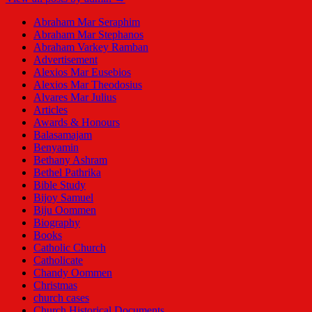
Abraham Mar Seraphim
Abraham Mar Stephanos
Abraham Varkey Ramban
Advertisement
Alexios Mar Eusebios
Alexios Mar Theodosius
Alvares Mar Julius
Articles
Awards & Honours
Balasamajam
Benyamin
Bethany Ashram
Bethel Pathrika
Bible Study
Bijoy Samuel
Biju Oommen
Biography
Books
Catholic Church
Catholicate
Chandy Oommen
Christmas
church cases
Church Historical Documents