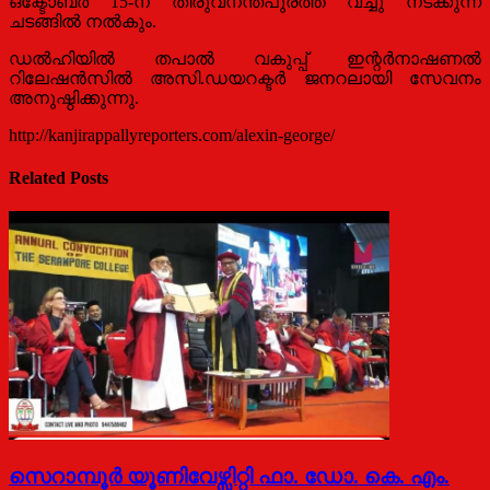
ഒക്ടോബർ 15-ന് തിരുവനന്തപുരത്ത് വച്ചു നടക്കുന്ന
ചടങ്ങിൽ നൽകും.
ഡൽഹിയിൽ തപാൽ വകുപ്പ് ഇന്റർനാഷണൽ
റിലേഷൻസിൽ അസി.ഡയറക്ടർ ജനറലായി സേവനം
അനുഷ്ഠിക്കുന്നു.
http://kanjirappallyreporters.com/alexin-george/
Related Posts
സെറാമ്പൂര്‍ യൂണിവേഴ്സിറ്റി ഫാ. ഡോ. കെ. എം.