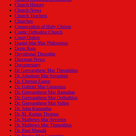
Church History
Church News
Church Teachers
Churches
Consecration of Holy Chrism
Coptic Orthodox Church
Court Orders
Daniel Mar Mar Philoxenos
Derin Raju
Devotional Thoughts
Diocesan News
Documentary
Dr Geevarghese Mar Theophilos
Dr. Abraham Mar Seraphim
Dr. Cherian Eapen
Dr. Gabriel Mar Gregorios
Dr. Geevarghese Mar Barnabas
Dr. Geevarghese Mar Osthathios
Dr. Geevarghese Mar Yulios
Dr. John Kunnathu
Dr. M. Kurian Thomas
Dr. Mathews Mar Severios
Dr. Mathews Mar Thimothios
Dr. Paul Manalil
Dr. Paulos Mar Gregorios