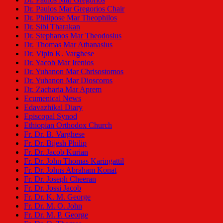
Dr. Paulos Mar Gregorios Chair
Dr. Philipose Mar Theophilos
Dr. Sibi Tharakan
Dr. Stephanos Mar Theodosius
Dr. Thomas Mar Athanasius
Dr. Vipin K. Varghese
Dr. Yacob Mar Irenios
Dr. Yuhanon Mar Chrisostomos
Dr. Yuhanon Mar Dioscoros
Dr. Zacharia Mar Aprem
Ecumenical News
Edavazhikal Diary
Episcopal Synod
Ethiopian Orthodox Church
Fr. Dr. B. Varghese
Fr. Dr. Bijesh Philip
Fr. Dr. Jacob Kurian
Fr. Dr. John Thomas Karingattil
Fr. Dr. Johns Abraham Konat
Fr. Dr. Joseph Cheeran
Fr. Dr. Jossi Jacob
Fr. Dr. K. M. George
Fr. Dr. M. O. John
Fr. Dr. M. P. George