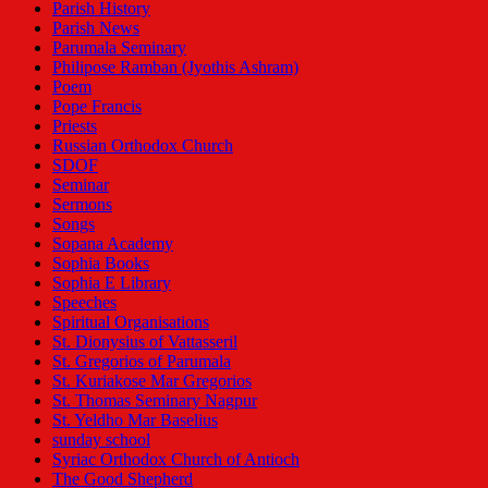
Parish History
Parish News
Parumala Seminary
Philipose Ramban (Jyothis Ashram)
Poem
Pope Francis
Priests
Russian Orthodox Church
SDOF
Seminar
Sermons
Songs
Sopana Academy
Sophia Books
Sophia E Library
Speeches
Spiritual Organisations
St. Dionysius of Vattasseril
St. Gregorios of Parumala
St. Kuriakose Mar Gregorios
St. Thomas Seminary Nagpur
St. Yeldho Mar Baselius
sunday school
Syriac Orthodox Church of Antioch
The Good Shepherd