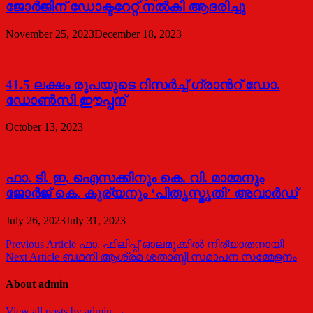
ജോര്‍ജിന് ഡോക്ടറേറ്റ് നല്‍കി ആദരിച്ചു
November 25, 2023
December 18, 2023
41.5 ലക്ഷം രൂപയുടെ റിസര്‍ച്ച് ഗ്രാന്‍റ് ഡോ.
ഡോണ്‍സി ഈപ്പന്
October 13, 2023
ഫാ. ടി. ഇ. ഐസക്കിനും കെ. വി. മാമ്മനും
ജോര്‍ജ് കെ. കുര്യനും ‘പിതൃസ്മൃതി’ അവാര്‍ഡ്
July 26, 2023
July 31, 2023
Post
Previous Article
ഫാ. ഫിലിപ്പ് ഓലമുക്കിൽ നിര്യാതനായി
Next Article
ബഥനി ആശ്രമ ശതാബ്ദി സമാപന സമ്മേളനം
navigation
About admin
View all posts by admin →