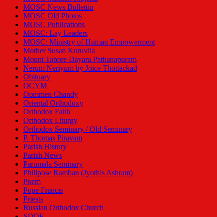
MOSC News Bullettin
MOSC Old Photos
MOSC Publications
MOSC: Lay Leaders
MOSC: Ministry of Human Empowerment
Mother Susan Kuruvila
Mount Tabore Dayara Pathanapuram
Nerum Neriyum by Joice Thottackad
Obituary
OCYM
Oommen Chandy
Oriental Orthodoxy
Orthodox Faith
Orthodox Liturgy
Orthodox Seminary / Old Seminary
P. Thomas Piravam
Parish History
Parish News
Parumala Seminary
Philipose Ramban (Jyothis Ashram)
Poem
Pope Francis
Priests
Russian Orthodox Church
SDOF