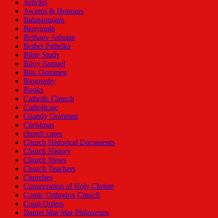
Articles
Awards & Honours
Balasamajam
Benyamin
Bethany Ashram
Bethel Pathrika
Bible Study
Bijoy Samuel
Biju Oommen
Biography
Books
Catholic Church
Catholicate
Chandy Oommen
Christmas
church cases
Church Historical Documents
Church History
Church News
Church Teachers
Churches
Consecration of Holy Chrism
Coptic Orthodox Church
Court Orders
Daniel Mar Mar Philoxenos