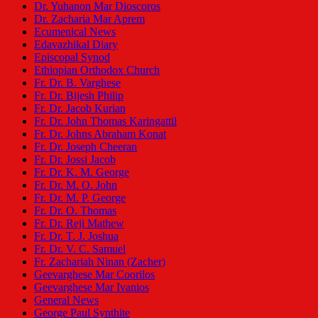
Dr. Yuhanon Mar Dioscoros
Dr. Zacharia Mar Aprem
Ecumenical News
Edavazhikal Diary
Episcopal Synod
Ethiopian Orthodox Church
Fr. Dr. B. Varghese
Fr. Dr. Bijesh Philip
Fr. Dr. Jacob Kurian
Fr. Dr. John Thomas Karingattil
Fr. Dr. Johns Abraham Konat
Fr. Dr. Joseph Cheeran
Fr. Dr. Jossi Jacob
Fr. Dr. K. M. George
Fr. Dr. M. O. John
Fr. Dr. M. P. George
Fr. Dr. O. Thomas
Fr. Dr. Reji Mathew
Fr. Dr. T. J. Joshua
Fr. Dr. V. C. Samuel
Fr. Zachariah Ninan (Zacher)
Geevarghese Mar Coorilos
Geevarghese Mar Ivanios
General News
George Paul Synthite