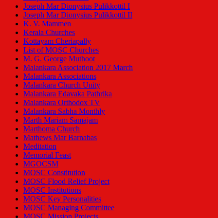
Joseph Mar Dionysius Pulikkottil I
Joseph Mar Dionysius Pulikkottil II
K. V. Mammen
Kerala Churches
Kottayam Cheriapally
List of MOSC Churches
M. G. George Muthoot
Malankara Association 2017 March
Malankara Associations
Malankara Church Unity
Malankara Edavaka Pathrika
Malankara Orthodox TV
Malankara Sabha Monthly
Marth Mariam Samajam
Marthoma Church
Mathews Mar Barnabas
Meditation
Memorial Feast
MGOCSM
MOSC Constitution
MOSC Flood Relief Project
MOSC Institutions
MOSC Key Personalities
MOSC Managing Committee
MOSC Mission Projects