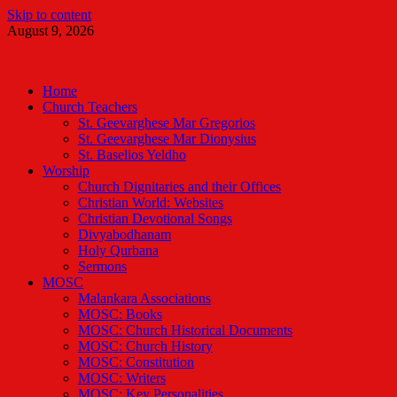
Skip to content
August 9, 2026
Malankara Orthodox TV
m tv
Home
Church Teachers
St. Geevarghese Mar Gregorios
St. Geevarghese Mar Dionysius
St. Baselios Yeldho
Worship
Church Dignitaries and their Offices
Christian World: Websites
Christian Devotional Songs
Divyabodhanam
Holy Qurbana
Sermons
MOSC
Malankara Associations
MOSC: Books
MOSC: Church Historical Documents
MOSC: Church History
MOSC: Constitution
MOSC: Writers
MOSC: Key Personalities