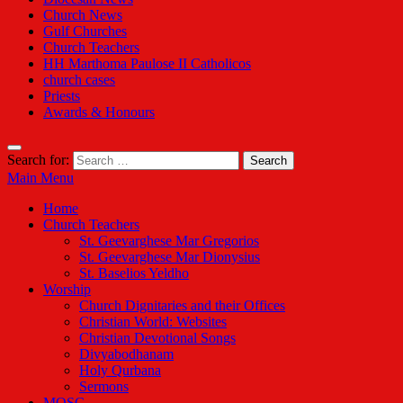
Church News
Gulf Churches
Church Teachers
HH Marthoma Paulose II Catholicos
church cases
Priests
Awards & Honours
Search for:
Main Menu
Home
Church Teachers
St. Geevarghese Mar Gregorios
St. Geevarghese Mar Dionysius
St. Baselios Yeldho
Worship
Church Dignitaries and their Offices
Christian World: Websites
Christian Devotional Songs
Divyabodhanam
Holy Qurbana
Sermons
MOSC