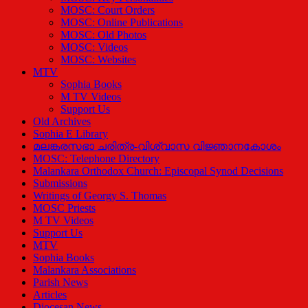
MOSC: Court Orders
MOSC: Online Publications
MOSC: Old Photos
MOSC: Videos
MOSC: Websites
MTV
Sophia Books
M TV Videos
Support Us
Old Archives
Sophia E Library
മലങ്കരസഭാ ചരിത്ര-വിശ്വാസ വിജ്ഞാനകോശം
MOSC: Telephone Directory
Malankara Orthodox Church: Episcopal Synod Decisions
Submissions
Writings of Georgy S. Thomas
MOSC Priests
M TV Videos
Support Us
MTV
Sophia Books
Malankara Associations
Parish News
Articles
Diocesan News