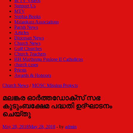
M TV Videos
Support Us
MTV
Sophia Books
Malankara Associations
Parish News
Articles
Diocesan News
Church News
Gulf Churches
Church Teachers
HH Marthoma Paulose II Catholicos
church cases
Priests
Awards & Honours
Church News
/
MOSC Mission Projects
മലങ്കര ഓര്‍ത്തഡോക്സ് സഭ
കുടുംബക്ഷേമ പദ്ധതി ഉദ്ഘാടനം
ചെയ്തു
May 28, 2018
May 28, 2018
-
by
admin