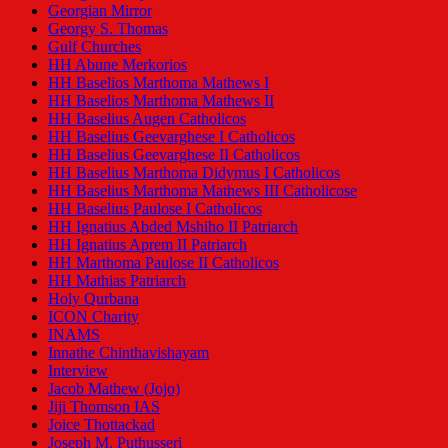
Georgian Mirror
Georgy S. Thomas
Gulf Churches
HH Abune Merkorios
HH Baselios Marthoma Mathews I
HH Baselios Marthoma Mathews II
HH Baselius Augen Catholicos
HH Baselius Geevarghese I Catholicos
HH Baselius Geevarghese II Catholicos
HH Baselius Marthoma Didymus I Catholicos
HH Baselius Marthoma Mathews III Catholicose
HH Baselius Paulose I Catholicos
HH Ignatius Abded Mshiho II Patriarch
HH Ignatius Aprem II Patriarch
HH Marthoma Paulose II Catholicos
HH Mathias Patriarch
Holy Qurbana
ICON Charity
INAMS
Innathe Chinthavishayam
Interview
Jacob Mathew (Jojo)
Jiji Thomson IAS
Joice Thottackad
Joseph M. Puthusseri