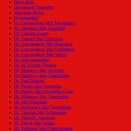
Derin Raju
Devotional Thoughts
Diocesan News
Documentary
Dr Geevarghese Mar Theophilos
Dr. Abraham Mar Seraphim
Dr. Cherian Eapen
Dr. Gabriel Mar Gregorios
Dr. Geevarghese Mar Barnabas
Dr. Geevarghese Mar Osthathios
Dr. Geevarghese Mar Yulios
Dr. John Kunnathu
Dr. M. Kurian Thomas
Dr. Mathews Mar Severios
Dr. Mathews Mar Thimothios
Dr. Paul Manalil
Dr. Paulos Mar Gregorios
Dr. Paulos Mar Gregorios Chair
Dr. Philipose Mar Theophilos
Dr. Sibi Tharakan
Dr. Stephanos Mar Theodosius
Dr. Thomas Mar Athanasius
Dr. Vipin K. Varghese
Dr. Yacob Mar Irenios
Dr. Yuhanon Mar Chrisostomos