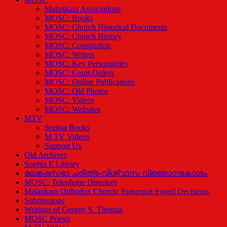
Malankara Associations
MOSC: Books
MOSC: Church Historical Documents
MOSC: Church History
MOSC: Constitution
MOSC: Writers
MOSC: Key Personalities
MOSC: Court Orders
MOSC: Online Publications
MOSC: Old Photos
MOSC: Videos
MOSC: Websites
MTV
Sophia Books
M TV Videos
Support Us
Old Archives
Sophia E Library
മലങ്കരസഭാ ചരിത്ര-വിശ്വാസ വിജ്ഞാനകോശം
MOSC: Telephone Directory
Malankara Orthodox Church: Episcopal Synod Decisions
Submissions
Writings of Georgy S. Thomas
MOSC Priests