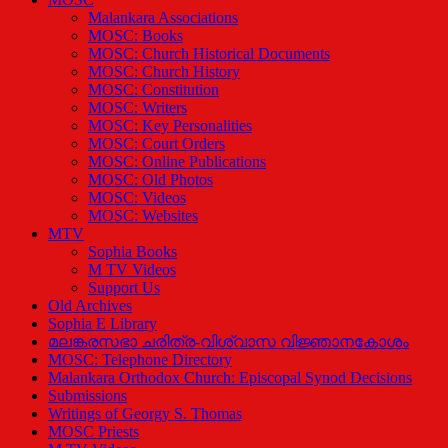
Malankara Associations
MOSC: Books
MOSC: Church Historical Documents
MOSC: Church History
MOSC: Constitution
MOSC: Writers
MOSC: Key Personalities
MOSC: Court Orders
MOSC: Online Publications
MOSC: Old Photos
MOSC: Videos
MOSC: Websites
MTV
Sophia Books
M TV Videos
Support Us
Old Archives
Sophia E Library
മലങ്കരസഭാ ചരിത്ര-വിശ്വാസ വിജ്ഞാനകോശം
MOSC: Telephone Directory
Malankara Orthodox Church: Episcopal Synod Decisions
Submissions
Writings of Georgy S. Thomas
MOSC Priests