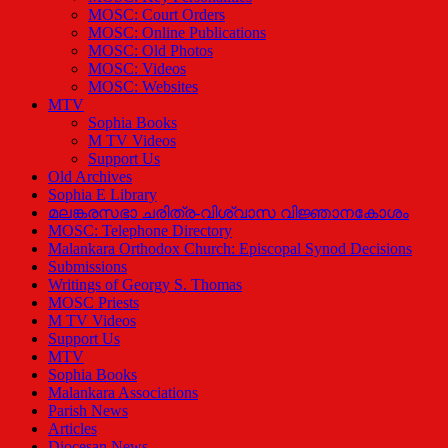
MOSC: Court Orders
MOSC: Online Publications
MOSC: Old Photos
MOSC: Videos
MOSC: Websites
MTV
Sophia Books
M TV Videos
Support Us
Old Archives
Sophia E Library
മലങ്കരസഭാ ചരിത്ര-വിശ്വാസ വിജ്ഞാനകോശം
MOSC: Telephone Directory
Malankara Orthodox Church: Episcopal Synod Decisions
Submissions
Writings of Georgy S. Thomas
MOSC Priests
M TV Videos
Support Us
MTV
Sophia Books
Malankara Associations
Parish News
Articles
Diocesan News