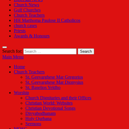
Church News
Gulf Churches
Church Teachers
HH Marthoma Paulose II Catholicos
church cases
Priests
Awards & Honours
Search for:
Main Menu
Home
Church Teachers
St. Geevarghese Mar Gregorios
St. Geevarghese Mar Dionysius
St. Baselios Yeldho
Worship
Church Dignitaries and their Offices
Christian World: Websites
Christian Devotional Songs
Divyabodhanam
Holy Qurbana
Sermons
MOSC