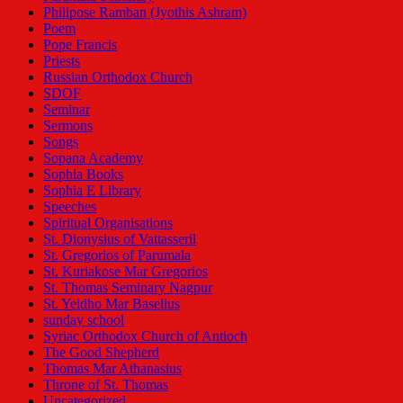
Philipose Ramban (Jyothis Ashram)
Poem
Pope Francis
Priests
Russian Orthodox Church
SDOF
Seminar
Sermons
Songs
Sopana Academy
Sophia Books
Sophia E Library
Speeches
Spiritual Organisations
St. Dionysius of Vattasseril
St. Gregorios of Parumala
St. Kuriakose Mar Gregorios
St. Thomas Seminary Nagpur
St. Yeldho Mar Baselius
sunday school
Syriac Orthodox Church of Antioch
The Good Shepherd
Thomas Mar Athanasius
Throne of St. Thomas
Uncategorized