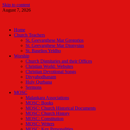
Skip to content
August 7, 2026
Malankara Orthodox TV
m tv
Home
Church Teachers
St. Geevarghese Mar Gregorios
St. Geevarghese Mar Dionysius
St. Baselios Yeldho
Worship
Church Dignitaries and their Offices
Christian World: Websites
Christian Devotional Songs
Divyabodhanam
Holy Qurbana
Sermons
MOSC
Malankara Associations
MOSC: Books
MOSC: Church Historical Documents
MOSC: Church History
MOSC: Constitution
MOSC: Writers
MOSC: Key Personalities