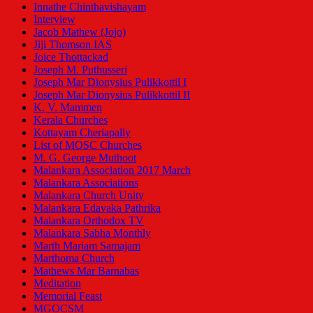
Innathe Chinthavishayam
Interview
Jacob Mathew (Jojo)
Jiji Thomson IAS
Joice Thottackad
Joseph M. Puthusseri
Joseph Mar Dionysius Pulikkottil I
Joseph Mar Dionysius Pulikkottil II
K. V. Mammen
Kerala Churches
Kottayam Cheriapally
List of MOSC Churches
M. G. George Muthoot
Malankara Association 2017 March
Malankara Associations
Malankara Church Unity
Malankara Edavaka Pathrika
Malankara Orthodox TV
Malankara Sabha Monthly
Marth Mariam Samajam
Marthoma Church
Mathews Mar Barnabas
Meditation
Memorial Feast
MGOCSM