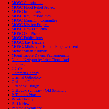
MOSC Constitution
MOSC Flood Relief Project
MOSC Institutions
MOSC Key Personalities
MOSC Managing Committee
MOSC Mission Projects
MOSC News Bullettin
MOSC Old Photos
MOSC Publications
MOSC: Lay Leaders
MOSC: Ministry of Human Empowerment
Mother Susan Kuruvila
Mount Tabore Dayara Pathanapuram
Nerum Neriyum by Joice Thottackad
Obituary
OCYM
Oommen Chandy
Oriental Orthodoxy
Orthodox Faith
Orthodox Liturgy
Orthodox Seminary / Old Seminary
P. Thomas Piravam
Parish History
Parish News
Parumala Seminary