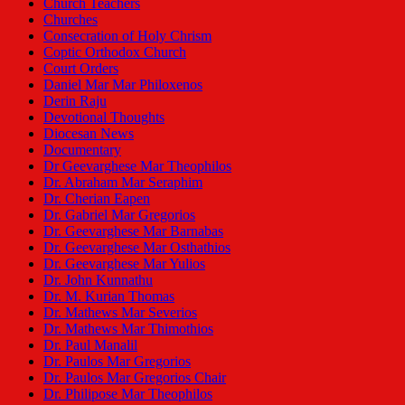
Church Teachers
Churches
Consecration of Holy Chrism
Coptic Orthodox Church
Court Orders
Daniel Mar Mar Philoxenos
Derin Raju
Devotional Thoughts
Diocesan News
Documentary
Dr Geevarghese Mar Theophilos
Dr. Abraham Mar Seraphim
Dr. Cherian Eapen
Dr. Gabriel Mar Gregorios
Dr. Geevarghese Mar Barnabas
Dr. Geevarghese Mar Osthathios
Dr. Geevarghese Mar Yulios
Dr. John Kunnathu
Dr. M. Kurian Thomas
Dr. Mathews Mar Severios
Dr. Mathews Mar Thimothios
Dr. Paul Manalil
Dr. Paulos Mar Gregorios
Dr. Paulos Mar Gregorios Chair
Dr. Philipose Mar Theophilos