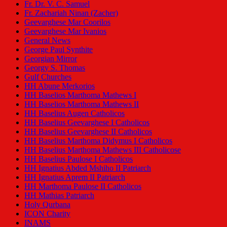
Fr. Dr. V. C. Samuel
Fr. Zachariah Ninan (Zacher)
Geevarghese Mar Coorilos
Geevarghese Mar Ivanios
General News
George Paul Synthite
Georgian Mirror
Georgy S. Thomas
Gulf Churches
HH Abune Merkorios
HH Baselios Marthoma Mathews I
HH Baselios Marthoma Mathews II
HH Baselius Augen Catholicos
HH Baselius Geevarghese I Catholicos
HH Baselius Geevarghese II Catholicos
HH Baselius Marthoma Didymus I Catholicos
HH Baselius Marthoma Mathews III Catholicose
HH Baselius Paulose I Catholicos
HH Ignatius Abded Mshiho II Patriarch
HH Ignatius Aprem II Patriarch
HH Marthoma Paulose II Catholicos
HH Mathias Patriarch
Holy Qurbana
ICON Charity
INAMS