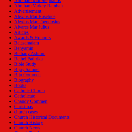
Abraham Mar Stephanos
Abraham Varkey Ramban
Advertisement
Alexios Mar Eusebios
Alexios Mar Theodosius
Alvares Mar Julius
Articles
Awards & Honours
Balasamajam
Benyamin
Bethany Ashram
Bethel Pathrika
Bible Study
Bijoy Samuel
Biju Oommen
Biography
Books
Catholic Church
Catholicate
Chandy Oommen
Christmas
church cases
Church Historical Documents
Church History
Church News