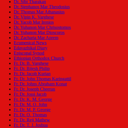
Dr. Sibi Tharakan
Dr. Stephanos Mar Theodosius
Dr. Thomas Mar Athanasius
Dr. Vipin K. Varghese
Dr. Yacob Mar Irenios
Dr. Yuhanon Mar Chrisostomos
Dr. Yuhanon Mar Dioscoros
Dr. Zacharia Mar Aprem
Ecumenical News
Edavazhikal Diary
Episcopal Synod
Ethiopian Orthodox Church
Fr. Dr. B. Varghese
Fr. Dr. Bijesh Philip
Fr. Dr. Jacob Kurian
Fr. Dr. John Thomas Karingattil
Fr. Dr. Johns Abraham Konat
Fr. Dr. Joseph Cheeran
Fr. Dr. Jossi Jacob
Fr. Dr. K. M. George
Fr. Dr. M. O. John
Fr. Dr. M. P. George
Fr. Dr. O. Thomas
Fr. Dr. Reji Mathew
Fr. Dr. T. J. Joshua