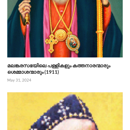
മലങ്കരസഭയിലെ പള്ളികളും കത്തനാരന്മാരും
ശെമ്മാശന്മാരും (1911)
May 31, 2024