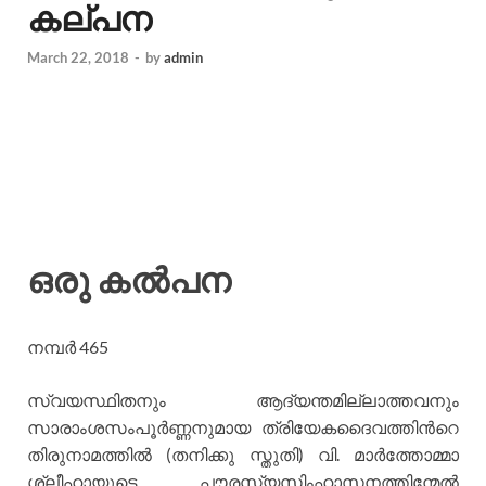
കല്പന
March 22, 2018
-
by
admin
ഒരു കല്‍പന
നമ്പര്‍ 465
സ്വയസ്ഥിതനും ആദ്യന്തമില്ലാത്തവനും
സാരാംശസംപൂര്‍ണ്ണനുമായ ത്രിയേകദൈവത്തിന്‍റെ
തിരുനാമത്തില്‍ (തനിക്കു സ്തുതി) വി. മാര്‍ത്തോമ്മാ
ശ്ലീഹായുടെ പൗരസ്ത്യസിംഹാസനത്തിന്മേല്‍