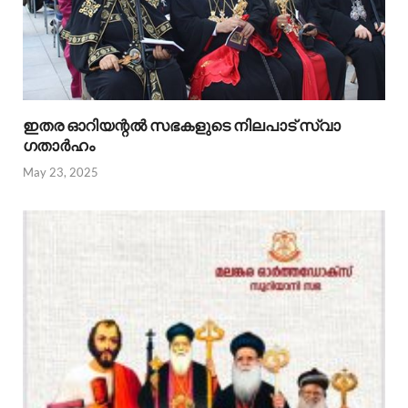
ഇതര ഓറിയന്റൽ സഭകളുടെ നിലപാട് സ്വാ​
ഗതാർഹം
May 23, 2025