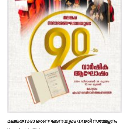
മലങ്കരസഭാ ഭരണഘടനയുടെ നവതി സമ്മേളനം