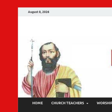
August 8, 2026
Malankara Ortho
m tv
HOME
CHURCH TEACHERS
WORSHI