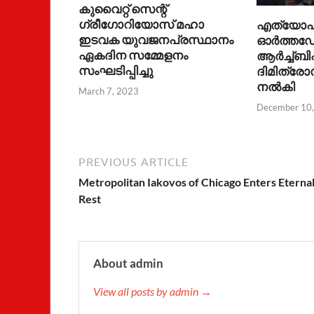
കുവൈറ്റ്‌ സെന്റ്‌
ഗ്രീഗോറിയോസ്‌ മഹാ
എത്യോപ
ഇടവക യുവജനപ്രസ്ഥാനം
ഓർത്തഡോ
ഏകദിന സമ്മേളനം
ആർച്ച്ബി
സംഘടിപ്പിച്ചു
ദിമിത്ര
നൽകി
March 7, 2023
December 10
PREVIOUS ARTICLE
Metropolitan Iakovos of Chicago Enters Eterna
Rest
About admin
View all posts by admin →