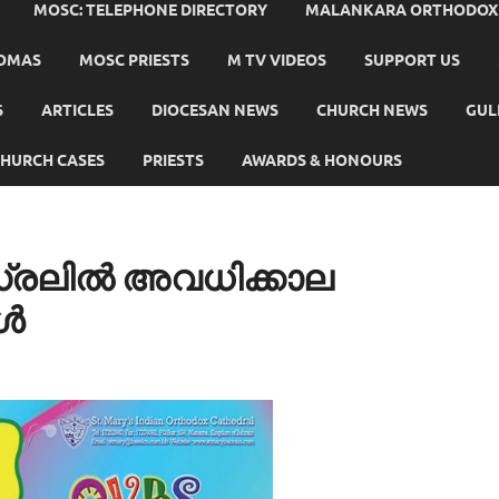
MOSC: TELEPHONE DIRECTORY
MALANKARA ORTHODOX C
HOMAS
MOSC PRIESTS
M TV VIDEOS
SUPPORT US
S
ARTICLES
DIOCESAN NEWS
CHURCH NEWS
GUL
HURCH CASES
PRIESTS
AWARDS & HONOURS
ഡ്രലില്‍ അവധിക്കാല
്‍