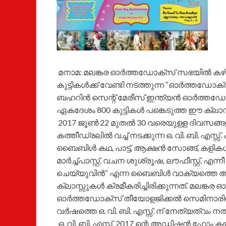
മനാമ: മലങ്കര ഓര്‍ത്തഡോക്സ് സഭയില്‍ കഴി
കുട്ടികള്‍ക്ക് വേണ്ടി നടത്തുന്ന “ഓര്‍ത്തഡോക്സ
ബഹറിന്‍ സെന്റ് മേരീസ് ഇന്ത്യന്‍ ഓര്‍ത്തഡ
ഏകദേശം 800 കുട്ടികള്‍ പങ്കെടുത്ത ഈ ക്ലാസ്സ
2017 ജൂണ്‍ 22 മുതല്‍ 30 വരെയുള്ള ദിവസങ്ങള
കത്തീഡ്രലില്‍ വച്ച് നടക്കുന്ന ഒ. വി. ബി. എസ്
ബൈബിള്‍ കഥ, പാട്ട്‌, ആക്ഷന്‍ സോങ്ങ്, കളികള്‍
മാര്‍ച്ച്പാസ്റ്റ്, വചന ശുശ്രൂഷ, ലൗഫീസ്റ്റ്, എന്
ചെയ്യുവിന്‍” എന്ന ബൈബിള്‍ വാക്യത്തെ ആസ്
ക്ലാസ്സുകള്‍ ക്രമീകരിച്ചിരിക്കുന്നത്. മലങ
ഓര്‍ത്തഡോക്സ് തീയോളജിക്കല്‍ സെമിനാരിയി
വര്‍ഷത്തെ ഒ. വി. ബി. എസ്സ്. ന്‌ നേത്യത്വം നല
ഒ. വി. ബി. എസ്സ്. 2017 ന്റെ അഡ്മിഷന്‍ ഫോം 