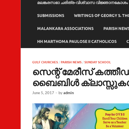
മലങ്കരസഭാ ചരിത്ര-വിശ്വാസ വിജ്ഞാനകോശം
SUBMISSIONS
WRITINGS OF GEORGY S. T
MALANKARA ASSOCIATIONS
PARISH NEW
HH MARTHOMA PAULOSE II CATHOLICOS
C
GULF CHURCHES
/
PARISH NEWS
/
SUNDAY SCHOOL
സെന്റ് മേരീസ് കത്തീ
ബൈബിള്‍ ക്ലാസ്സുകള
June 5, 2017
-
by
admin