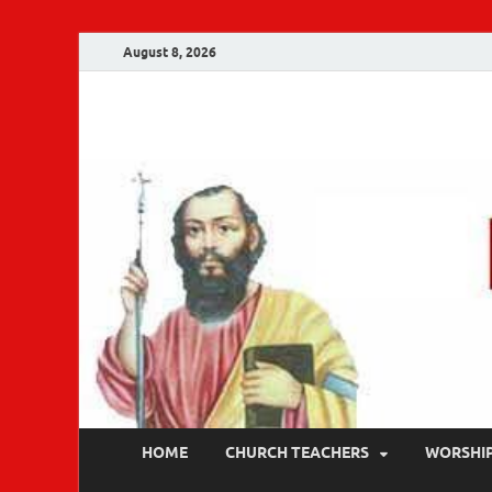
August 8, 2026
Malankara Ortho
m tv
HOME
CHURCH TEACHERS
WORSHI