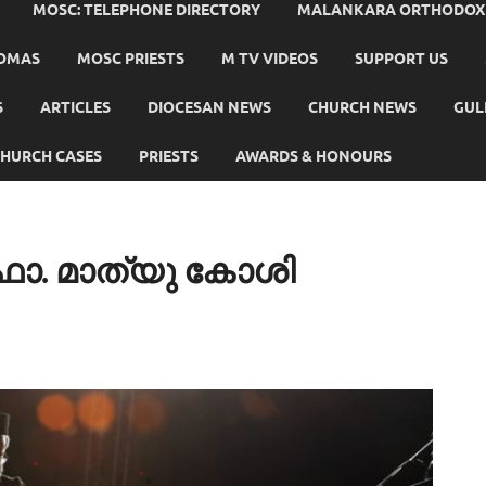
MOSC: TELEPHONE DIRECTORY
MALANKARA ORTHODOX C
HOMAS
MOSC PRIESTS
M TV VIDEOS
SUPPORT US
S
ARTICLES
DIOCESAN NEWS
CHURCH NEWS
GUL
HURCH CASES
PRIESTS
AWARDS & HONOURS
ാ. മാത്യു കോശി