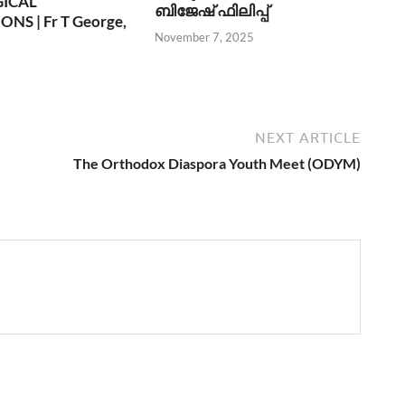
GICAL
ബിജേഷ് ഫിലിപ്പ്
NS | Fr T George,
November 7, 2025
6
NEXT ARTICLE
The Orthodox Diaspora Youth Meet (ODYM)