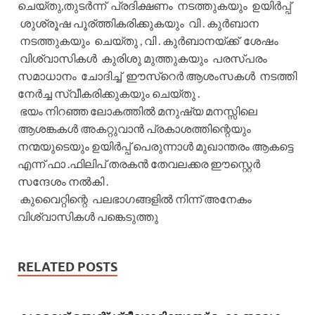
ചെയ്തു,തുടർന്ന് പ്രദിക്ഷണം നടത്തുകയും ഉയിർപ്പ്
ശുശ്രൂഷ പൂര്ത്തികരിക്കുകയും വി . കുർബാന
നടത്തുകയും ചെയ്തു , വി . കുർബാനയ്ക്ക് ശേഷം
വിശ്വാസികൾ കുരിശു മുത്തുകയും പരസ്പരം
സമാധാനം ചോദിച്ച് ഈസ്റെർ ആശംസകൾ നടത്തി
നേർച്ച സ്വീകരിക്കുകയും ചെയ്തു .
ഭയം നിറഞ്ഞ ലോകത്തിൽ മനുഷ്യ മനസ്സിലെ
ആശങ്കകൾ അകറ്റുവാൻ പ്രകാശത്തിന്റെയും
നന്മയുടെയും ഉയിർപ്പ് പെരുന്നാൾ മുഖാന്തരം ആകട്ടെ
എന്ന് ഫാ .ഫിലിപ് തരകൻ തേവലക്കര ഈസ്റ്റെർ
സന്ദേശം നൽകി .
കുവൈറ്റിന്റെ പലഭാഗങ്ങളിൽ നിന്ന് അനേകം
വിശ്വാസികൾ പങ്കെടുത്തു
RELATED POSTS