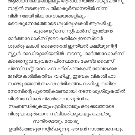
ആരാധനാലയങ്ങളിലും ആരാധനയിൽ പങ്കുചേർന്നു .
നാട്ടിൽ നടക്കുന്ന പതിരാകുർബാനയിൽ നിന്ന്
വിഭിന്നമായി മിക്ക ദേവാലയങ്ങളിലും
വൈകുന്നേരത്തോടെ ശുശ്രൂഷകൾ ആരംഭിച്ചു .
കുവൈറ്റ്‌ സെ: സ്റ്റീഫൻസ് ഇന്ത്യൻ
ഓർത്തഡോൿസ്‌ ഇടവകയിലെ ഈസ്റെർ
ശുശ്രൂഷകൾ ഖൈത്താൻ ഇന്ത്യൻ കമ്മ്യൂണിറ്റി
സ്കൂൾ ഓഡിറ്റൊരിയതിൽ നടന്നു . ഓർത്തഡോൿസ്‌
ക്രൈസ്തവ യുവജന പ്രസ്ഥാനം കേന്ദ്ര വൈസ്
പ്രസിഡന്റ്‌ റെവ .ഫാ .ഫിലിപ് തരകൻ തേവലക്കര
മുഖ്യ കാർമികത്വം വഹിച്ചു .ഇടവക വികാരി ഫാ.
സഞ്ജു ജോൺ സഹകാർമികത്വം വഹിച്ചു .വലിയ
നോമ്പിന്റെ പൂരത്തീകരണമായി നടന്ന ശുശ്രൂഷയിൽ
വിശ്വാസികൾ പ്രാർത്ഥനാപൂർവ്വം
സംബന്ധികുകയും എല്ലാവരും ഒരുക്കത്തോടെ
വിശുദ്ധ കുർബാന സ്വീകരിക്കുകയും ചെയ്തു.
സത്യമായും യേശു
ഉയിർത്തെഴുന്നേറ്റിരിക്കുന്നു. അവൻ സാത്താനെയും