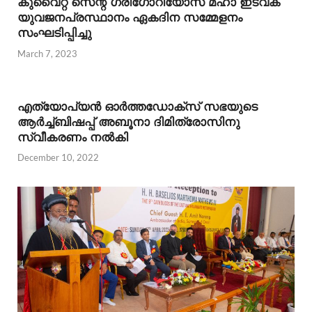
കുവൈറ്റ്‌ സെന്റ്‌ ഗ്രീഗോറിയോസ്‌ മഹാ ഇടവക
യുവജനപ്രസ്ഥാനം ഏകദിന സമ്മേളനം
സംഘടിപ്പിച്ചു
March 7, 2023
എത്യോപ്യൻ ഓർത്തഡോക്സ്‌ സഭയുടെ
ആർച്ച്ബിഷപ്പ്‌ അബൂനാ ദിമിത്രോസിനു
സ്വീകരണം നൽകി
December 10, 2022