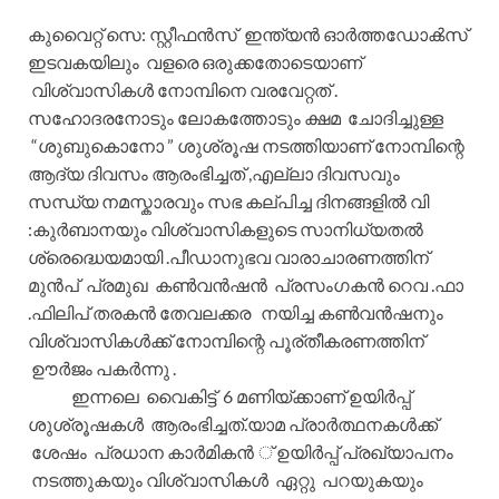
കുവൈറ്റ്‌ സെ: സ്റ്റീഫൻസ് ഇന്ത്യൻ ഓർത്തഡോൿസ്‌
ഇടവകയിലും വളരെ ഒരുക്കതോടെയാണ്
വിശ്വാസികൾ നോമ്പിനെ വരവേറ്റത് .
സഹോദരനോടും ലോകത്തോടും ക്ഷമ ചോദിച്ചുള്ള
“ശുബുകൊനോ ” ശുശ്രൂഷ നടത്തിയാണ് നോമ്പിന്റെ
ആദ്യ ദിവസം ആരംഭിച്ചത് ,എല്ലാ ദിവസവും
സന്ധ്യ നമസ്കാരവും സഭ കല്പിച്ച ദിനങ്ങളിൽ വി
:കുർബാനയും വിശ്വാസികളുടെ സാനിധ്യതൽ
ശ്രെദ്ധെയമായി .പീഡാനുഭവ വാരാചാരണത്തിന്
മുൻപ് പ്രമുഖ കൺവൻഷൻ പ്രസംഗകൻ റെവ .ഫാ
.ഫിലിപ് തരകൻ തേവലക്കര നയിച്ച കൺവൻഷനും
വിശ്വാസികൾക്ക് നോമ്പിന്റെ പൂര്തീകരണത്തിന്
ഊർജം പകർന്നു .
ഇന്നലെ വൈകിട്ട് 6 മണിയ്ക്കാണ് ഉയിർപ്പ്
ശുശ്രൂഷകൾ ആരംഭിച്ചത്.യാമ പ്രാർത്ഥനകൾക്ക്
ശേഷം പ്രധാന കാർമികൻ ് ഉയിർപ്പ് പ്രഖ്യാപനം
നടത്തുകയും വിശ്വാസികൾ ഏറ്റു പറയുകയും