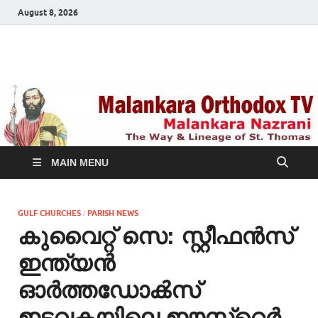
August 8, 2026
Malankara Orthodox
m tv
TV
MAIN MENU
GULF CHURCHES
PARISH NEWS
/
കുവൈറ്റ്‌ സെ: സ്റ്റീഫൻസ്
ഇന്ത്യൻ
ഓർത്തഡോൿസ്‌
ഇടവകയിലെ ഈസ്റെർ