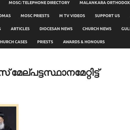
MOSC: TELEPHONE DIRECTORY
MALANKARA ORTHODOX C
HOMAS
MOSC PRIESTS
M TV VIDEOS
SUPPORT US
S
ARTICLES
DIOCESAN NEWS
CHURCH NEWS
GUL
HURCH CASES
PRIESTS
AWARDS & HONOURS
േല്പട്ടസ്ഥാനമേറ്റിട്ട്