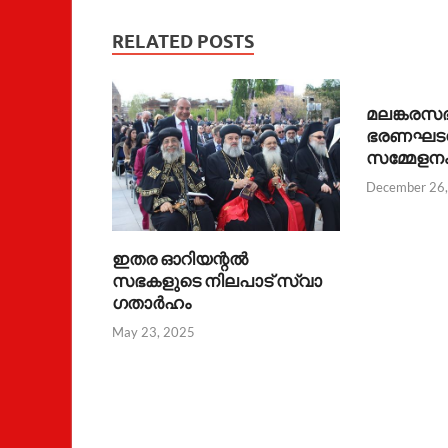
RELATED POSTS
മലങ്കരസ
ഭരണഘടന
സമ്മേളന
December 26
ഇതര ഓറിയന്റൽ
സഭകളുടെ നിലപാട് സ്വാ​
ഗതാർഹം
May 23, 2025