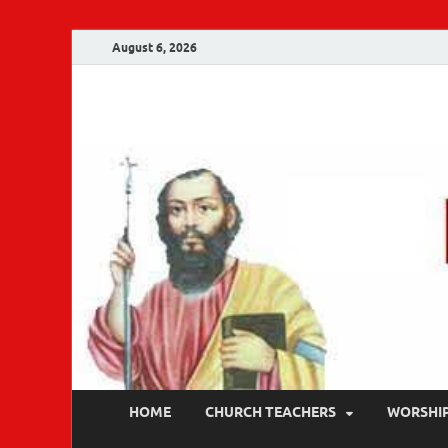
August 6, 2026
Malankara Ortho
m tv
HOME
CHURCH TEACHERS
WORSHI