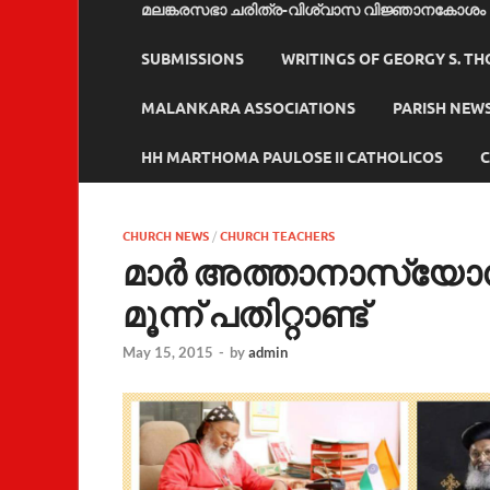
മലങ്കരസഭാ ചരിത്ര-വിശ്വാസ വിജ്ഞാനകോശം
SUBMISSIONS
WRITINGS OF GEORGY S. T
MALANKARA ASSOCIATIONS
PARISH NEW
HH MARTHOMA PAULOSE II CATHOLICOS
C
CHURCH NEWS
/
CHURCH TEACHERS
മാര്‍ അത്താനാസ്യോസ് മ
മൂന്ന് പതിറ്റാണ്ട്
May 15, 2015
-
by
admin