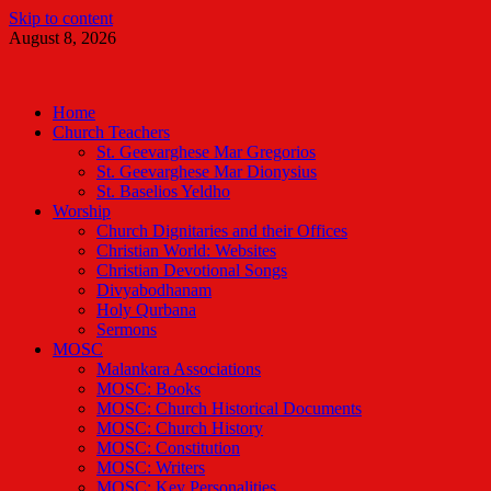
Skip to content
August 8, 2026
Malankara Orthodox TV
m tv
Home
Church Teachers
St. Geevarghese Mar Gregorios
St. Geevarghese Mar Dionysius
St. Baselios Yeldho
Worship
Church Dignitaries and their Offices
Christian World: Websites
Christian Devotional Songs
Divyabodhanam
Holy Qurbana
Sermons
MOSC
Malankara Associations
MOSC: Books
MOSC: Church Historical Documents
MOSC: Church History
MOSC: Constitution
MOSC: Writers
MOSC: Key Personalities