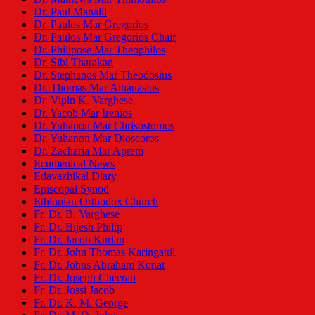
Dr. Paul Manalil
Dr. Paulos Mar Gregorios
Dr. Paulos Mar Gregorios Chair
Dr. Philipose Mar Theophilos
Dr. Sibi Tharakan
Dr. Stephanos Mar Theodosius
Dr. Thomas Mar Athanasius
Dr. Vipin K. Varghese
Dr. Yacob Mar Irenios
Dr. Yuhanon Mar Chrisostomos
Dr. Yuhanon Mar Dioscoros
Dr. Zacharia Mar Aprem
Ecumenical News
Edavazhikal Diary
Episcopal Synod
Ethiopian Orthodox Church
Fr. Dr. B. Varghese
Fr. Dr. Bijesh Philip
Fr. Dr. Jacob Kurian
Fr. Dr. John Thomas Karingattil
Fr. Dr. Johns Abraham Konat
Fr. Dr. Joseph Cheeran
Fr. Dr. Jossi Jacob
Fr. Dr. K. M. George