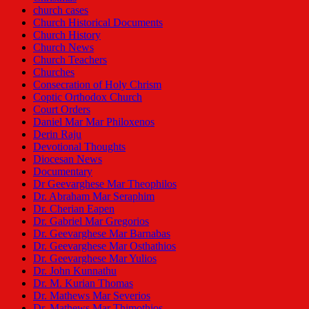
church cases
Church Historical Documents
Church History
Church News
Church Teachers
Churches
Consecration of Holy Chrism
Coptic Orthodox Church
Court Orders
Daniel Mar Mar Philoxenos
Derin Raju
Devotional Thoughts
Diocesan News
Documentary
Dr Geevarghese Mar Theophilos
Dr. Abraham Mar Seraphim
Dr. Cherian Eapen
Dr. Gabriel Mar Gregorios
Dr. Geevarghese Mar Barnabas
Dr. Geevarghese Mar Osthathios
Dr. Geevarghese Mar Yulios
Dr. John Kunnathu
Dr. M. Kurian Thomas
Dr. Mathews Mar Severios
Dr. Mathews Mar Thimothios