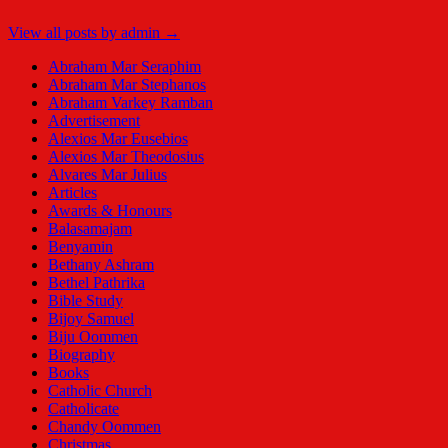
View all posts by admin →
Abraham Mar Seraphim
Abraham Mar Stephanos
Abraham Varkey Ramban
Advertisement
Alexios Mar Eusebios
Alexios Mar Theodosius
Alvares Mar Julius
Articles
Awards & Honours
Balasamajam
Benyamin
Bethany Ashram
Bethel Pathrika
Bible Study
Bijoy Samuel
Biju Oommen
Biography
Books
Catholic Church
Catholicate
Chandy Oommen
Christmas