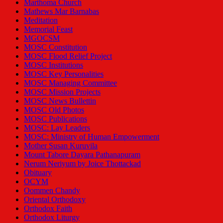
Marthoma Church
Mathews Mar Barnabas
Meditation
Memorial Feast
MGOCSM
MOSC Constitution
MOSC Flood Relief Project
MOSC Institutions
MOSC Key Personalities
MOSC Managing Committee
MOSC Mission Projects
MOSC News Bullettin
MOSC Old Photos
MOSC Publications
MOSC: Lay Leaders
MOSC: Ministry of Human Empowerment
Mother Susan Kuruvila
Mount Tabore Dayara Pathanapuram
Nerum Neriyum by Joice Thottackad
Obituary
OCYM
Oommen Chandy
Oriental Orthodoxy
Orthodox Faith
Orthodox Liturgy