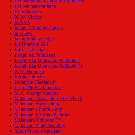
HH Marthoma Paulose II Catholicos
HH Mathias Patriarch
Holy Qurbana
ICON Charity
INAMS
Innathe Chinthavishayam
Interview
Jacob Mathew (Jojo)
Jiji Thomson IAS
Joice Thottackad
Joseph M. Puthusseri
Joseph Mar Dionysius Pulikkottil I
Joseph Mar Dionysius Pulikkottil II
K. V. Mammen
Kerala Churches
Kottayam Cheriapally
List of MOSC Churches
M. G. George Muthoot
Malankara Association 2017 March
Malankara Associations
Malankara Church Unity
Malankara Edavaka Pathrika
Malankara Orthodox TV
Malankara Sabha Monthly
Marth Mariam Samajam