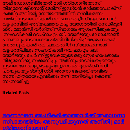
അഭി.ഡോ.ഗബ്രിയേല്‍ മാര്‍ ഗ്രിഗോറിയോസ്
തിരുമേനിക്ക് സെന്റ് മേരീസ് ഇഡ്യന്‍ ഓര്‍ത്തഡോക്സ്
കത്തീഡ്രലിന്റെ നേത്യത്തത്തില്‍ സ്വീകരണം
നല്‍കി ഇടവക വികാരി റവ.ഫാ.വര്‍ഗ്ഗീസ് യോഹന്നാന്‍
വട്ടപ്പറമ്പില്‍ അദ്യക്ഷതവഹിച്ച യോഗത്തില്‍ സെക്രട്ടറി
ശ്രി. മോന്‍സി വര്‍ഗ്ഗീസ് സ്വാഗതം ആശംസിക്കുകയും
സഹ.വികാരി റവ.ഫാ.എം.ബി. ജോര്‍ജ്ജും ഡോ.ജോണ്‍
പനക്കലും ഇടവകയെ പ്രതിനിധികരിച്ച് ആശംസകള്‍
നേര്‍ന്നു വികാരി റവ.ഫാ.വര്‍ഗ്
ഗീസ് യോഹന്നാന്‍
വട്ടപറന്പിലും സഹ.വികാരി റവ.ഫാ.
എം .ബി.
ജോര്‍ജ്ജും ചേര്‍ ന്ന് ഇടവകയുടെ ഒരു സ്നേഹോപക്കാരം
തിരുമേനിക്കു സമ്മാനിച്ചു. അതിനും ഇടവകയുടെയും
ഇടവക ജനങ്ങളുടെയും സ്നേഹാദരവുകള്‍ക്ക് നന്ദി
പറയുകയും ട്രസ്റ്റി ശ്രി. അനോ ജേക്കബ് അവിടെ
സന്നിഹിതരായ ഏവര്‍ക്കും നന്ദി അറിയിച്ചു കൊണ്ട്
സംസാരിച്ചു
Related Posts
ഭരണഘടന അംഗീകരിക്കാത്തവര്‍ക്ക് ആരാധനാ
സ്വാതന്ത്ര്യം അനുവദിക്കുന്നത് അനീതി | മാർ
ഗ്രിഗോറിയോസ്