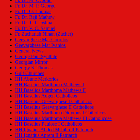
Fr. Dr. M. O. John
Fr. Dr. M. P. George
Fr. Dr. O. Thomas
Fr. Dr. Reji Mathew
Fr. Dr. T. J. Joshua
Fr. Dr. V. C. Samuel
Fr. Zachariah Ninan (Zacher)
Geevarghese Mar Coorilos
Geevarghese Mar Ivanios
General News
George Paul Synthite
Georgian Mirror
Georgy S. Thomas
Gulf Churches
HH Abune Merkorios
HH Baselios Marthoma Mathews I
HH Baselios Marthoma Mathews II
HH Baselius Augen Catholicos
HH Baselius Geevarghese I Catholicos
HH Baselius Geevarghese II Catholicos
HH Baselius Marthoma Didymus I Catholicos
HH Baselius Marthoma Mathews III Catholicose
HH Baselius Paulose I Catholicos
HH Ignatius Abded Mshiho II Patriarch
HH Ignatius Aprem II Patriarch