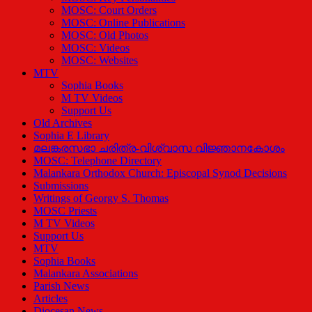
MOSC: Court Orders
MOSC: Online Publications
MOSC: Old Photos
MOSC: Videos
MOSC: Websites
MTV
Sophia Books
M TV Videos
Support Us
Old Archives
Sophia E Library
മലങ്കരസഭാ ചരിത്ര-വിശ്വാസ വിജ്ഞാനകോശം
MOSC: Telephone Directory
Malankara Orthodox Church: Episcopal Synod Decisions
Submissions
Writings of Georgy S. Thomas
MOSC Priests
M TV Videos
Support Us
MTV
Sophia Books
Malankara Associations
Parish News
Articles
Diocesan News