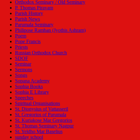
Orthodox Seminary / Old Seminary
P. Thomas Piravam
Parish History
Parish News
Parumala Seminary
Philipose Ramban (Jyothis Ashram)
Poem
Pope Francis
Priests
Russian Orthodox Church
SDOF
Seminar
Sermons
Songs
Sopana Academy
Sophia Books
Sophia E Library
Speeches
Spiritual Organisations
St. Dionysius of Vattasseril
St. Gregorios of Parumala
St. Kuriakose Mar Gregorios
St. Thomas Seminary Nagpur
St. Yeldho Mar Baselius
sunday school