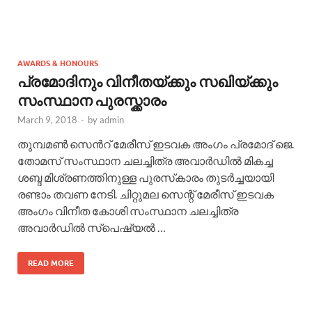
AWARDS & HONOURS
പ്രമോദിനും വിനീതയ്ക്കും സഖിയ്ക്കും
സംസ്ഥാന പുരസ്ക്കാരം
March 9, 2018
-
by
admin
തുമ്പമണ്‍ സെന്‍റ് മേരീസ് ഇടവക അംഗം പ്രമോദ് ജെ.
തോമസ് സംസ്ഥാന ചലച്ചിത്ര അവാർഡിൽ മികച്ച
ശബ്ദ മിശ്രണത്തിനുള്ള പുരസ്‌കാരം തുടര്‍ച്ചയായി
രണ്ടാം തവണ നേടി. ചിറ്റുമല സെന്റ് മേരീസ് ഇടവക
അംഗം വിനീത കോശി സംസ്ഥാന ചലച്ചിത്ര
അവാർഡിൽ സ്പെഷ്യൽ …
READ MORE