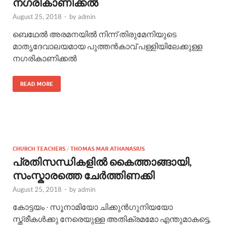
നഗരികാണിക്കൽ
August 25, 2018
-
by
admin
ബെഥേൽ അരമനയിൽ നിന്ന് തിരുമേനിയുടെ
മാതൃദേവാലയമായ പുത്തൻകാവ് പള്ളിയിലേക്കുള്ള
നഗരികാണിക്കൽ
READ MORE
CHURCH TEACHERS
/
THOMAS MAR ATHANASIUS
പ്രതിസന്ധികളിൽ കൈത്താങ്ങായി,
സംസ്കാരത്തെ ചേർത്തിണക്കി
August 25, 2018
-
by
admin
കോട്ടയം ∙ സൂനാമിയോ ചിക്കുൻഗുനിയയോ
സ്ത്രീകൾക്കു നേരെയുള്ള അതിക്രമമോ എന്തുമാകട്ടെ,