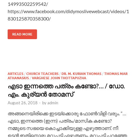
14993502259542/
https://www.facebook.com/didymoslivewebcast/videos/1
830125870358300/
READ MORE
ARTICLES
/
CHURCH TEACHERS
/
DR. M. KURIAN THOMAS
/
THOMAS MAR
ATHANASIUS
/
VARGHESE JOHN THOTTAPUZHA
എടാ ഇന്നത്തെ പത്രം കണ്ടോ?… / ഡോ.
എം. കുര്യന്‍ തോമസ്
August 26, 2018
-
by
admin
അങ്ങനെയിരിക്കെ ഇടയ്ക്കൊരു ഫോണ്‍വിളി വരും. “…
എടാ, ഇന്നത്തെ (ഇന്ന) പത്രം/മാസിക കണ്ടോ?
നമ്മുടെ സഭയെ കൊച്ചാക്കിയുള്ള എഴുത്താണ്. നീ
ഉടന്‍ ഇതിനൊരു മറുപടി എഴുതണം. മറുപടി പറഞ്ഞേ