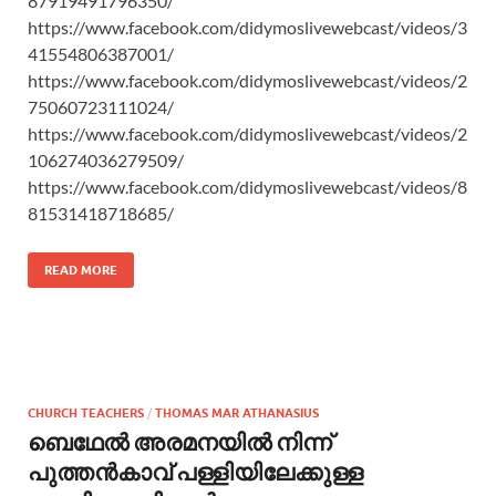
87919491796350/
https://www.facebook.com/didymoslivewebcast/videos/3
41554806387001/
https://www.facebook.com/didymoslivewebcast/videos/2
75060723111024/
https://www.facebook.com/didymoslivewebcast/videos/2
106274036279509/
https://www.facebook.com/didymoslivewebcast/videos/8
81531418718685/
READ MORE
CHURCH TEACHERS
/
THOMAS MAR ATHANASIUS
ബെഥേൽ അരമനയിൽ നിന്ന്
പുത്തൻകാവ് പള്ളിയിലേക്കുള്ള