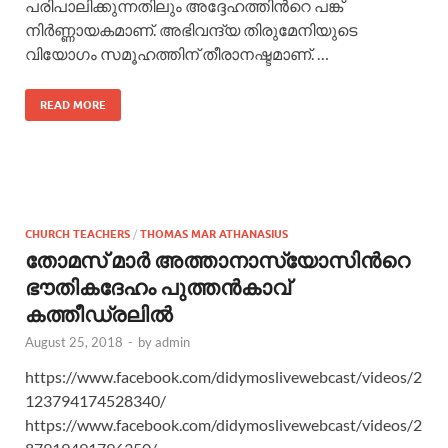
പരിപാലിക്കുന്നതിലും അദ്ദേഹത്തിന്‍റെ പങ്ക്
നിര്‍ണ്ണായകമാണ്. അഭിവന്ദ്യ തിരുമേനിയുടെ
വിയോഗം സമൂഹത്തിന് തീരാനഷ്ടമാണ്. …
READ MORE
CHURCH TEACHERS
/
THOMAS MAR ATHANASIUS
തോമസ് മാര്‍ അത്താനാസ്യോസിന്‍റെ
ഭൗതികദേഹം പുത്തന്‍കാവ്
കത്തീഡ്രലില്‍
August 25, 2018
-
by
admin
https://www.facebook.com/didymoslivewebcast/videos/2
123794174528340/
https://www.facebook.com/didymoslivewebcast/videos/2