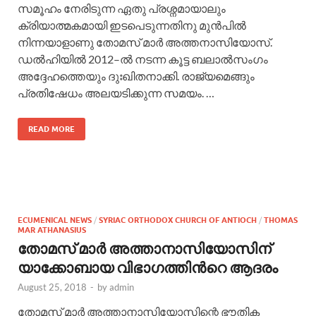
സമൂഹം നേരിടുന്ന ഏതു പ്രശ്നമായാലും
ക്രിയാത്മകമായി ഇടപെടുന്നതിനു മുൻപിൽ
നിന്നയാളാണു തോമസ് മാർ അത്തനാസിയോസ്.
ഡൽഹിയിൽ 2012–ൽ നടന്ന കൂട്ട ബലാൽസംഗം
അദ്ദേഹത്തെയും ദുഃഖിതനാക്കി. രാജ്യമെങ്ങും
പ്രതിഷേധം അലയടിക്കുന്ന സമയം. …
READ MORE
ECUMENICAL NEWS
/
SYRIAC ORTHODOX CHURCH OF ANTIOCH
/
THOMAS
MAR ATHANASIUS
തോമസ് മാർ അത്താനാസിയോസിന്
യാക്കോബായ വിഭാഗത്തിന്‍റെ ആദരം
August 25, 2018
-
by
admin
തോമസ് മാർ അത്താനാസിയോസിന്റെ ഭൗതിക