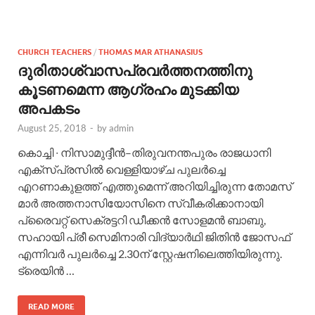
CHURCH TEACHERS
/
THOMAS MAR ATHANASIUS
ദുരിതാശ്വാസപ്രവർത്തനത്തിനു
കൂടണമെന്ന ആഗ്രഹം മുടക്കിയ
അപകടം
August 25, 2018
-
by
admin
കൊച്ചി ∙ നിസാമുദ്ദീൻ–തിരുവനന്തപുരം രാജധാനി
എക്സ്പ്രസിൽ വെള്ളിയാഴ്ച പുലർച്ചെ
എറണാകുളത്ത് എത്തുമെന്ന് അറിയിച്ചിരുന്ന തോമസ്
മാർ അത്തനാസിയോസിനെ സ്വീകരിക്കാനായി
പ്രൈവറ്റ് സെക്രട്ടറി ഡീക്കൻ സോളമൻ ബാബു,
സഹായി പ്രീ സെമിനാരി വിദ്യാർഥി ജിതിൻ ജോസഫ്
എന്നിവർ പുലർച്ചെ 2.30ന് സ്റ്റേഷനിലെത്തിയിരുന്നു.
ട്രെയിൻ …
READ MORE