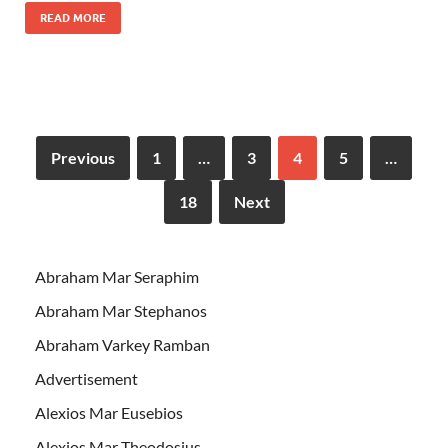
READ MORE
Previous
1
…
3
4
5
…
18
Next
Abraham Mar Seraphim
Abraham Mar Stephanos
Abraham Varkey Ramban
Advertisement
Alexios Mar Eusebios
Alexios Mar Theodosius