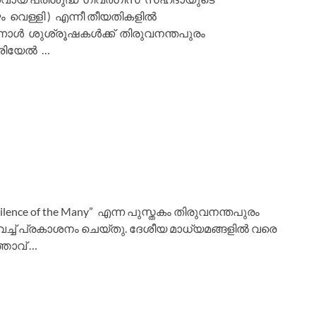
ഴം വെള്ളി ) എന്നീ തീയതികളിൽ
ന്നാൾ ശുശ്രൂഷകൾക്ക് തിരുവനന്തപുരം
രിയേൽ …
lence of the Many” എന്ന പുസ്തകം തിരുവനന്തപുരം
ളിൽ വച്ച് പ്രകാശനം ചെയ്തു. ദേശീയ മാധ്യമങ്ങളിൽ വരെ
താവ്‌ …