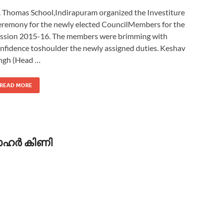
. Thomas School,Indirapuram organized the Investiture
remony for the newly elected CouncilMembers for the
ssion 2015-16. The members were brimming with
nfidence toshoulder the newly assigned duties. Keshav
ngh (Head …
READ MORE
ഹര്‍ കിണി