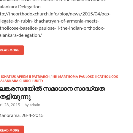
lankara Delegation
tp://theorthodoxchurch.info/blog/news/2015/04/ocp-
legate-dr-rubin-khachatryan-of-armenia-meets-
tholicose-baselios-paulose-ii-the-indian-orthodox-
lankara-delegation/
READ MORE
 IGNATIUS APREM II PATRIARCH
/
HH MARTHOMA PAULOSE II CATHOLICOS
ALANKARA CHURCH UNITY
ലങ്കരസഭയില്‍ സമാധാന സാദ്ധ്യത
െളിയുന്നു
ril 28, 2015
-
by
admin
anorama, 28-4-2015
READ MORE