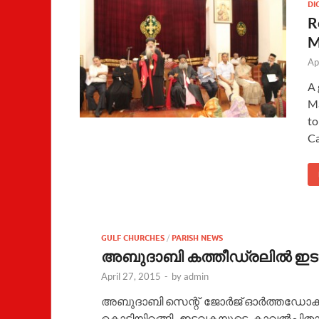
DI
R
M
Ap
A 
Ma
to
Ca
GULF CHURCHES
/
PARISH NEWS
അബുദാബി കത്തീഡ്രലിൽ ഇടവക
April 27, 2015
-
by
admin
അബുദാബി സെന്റ്‌ ജോർജ് ഓർത്തഡോക്
കൊടിയിറങ്ങി . ഇടവകയുടെ കാവൽപ്പി