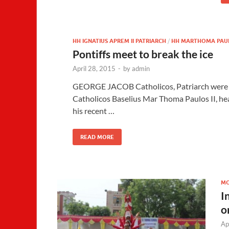
HH IGNATIUS APREM II PATRIARCH
/
HH MARTHOMA PAUL
Pontiffs meet to break the ice
April 28, 2015
-
by
admin
GEORGE JACOB Catholicos, Patriarch were a
Catholicos Baselius Mar Thoma Paulos II, h
his recent …
READ MORE
MO
I
o
Ap