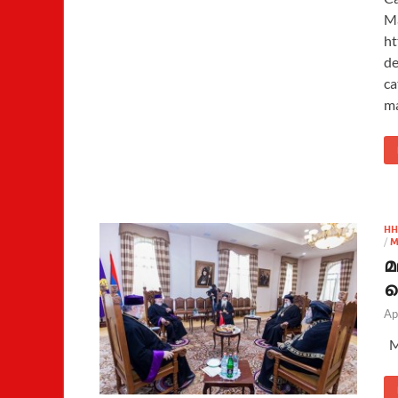
Ma
ht
de
ca
ma
HH
/
M
മ
ത
Ap
M