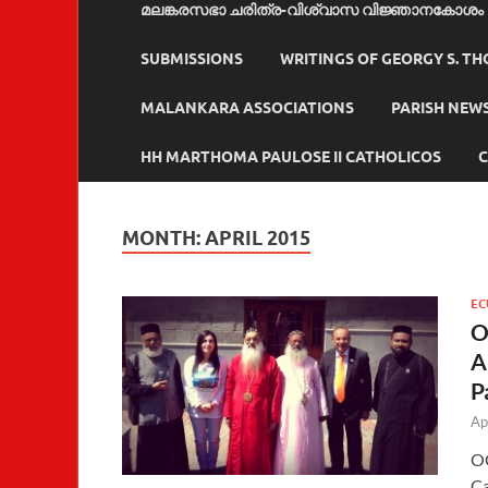
മലങ്കരസഭാ ചരിത്ര-വിശ്വാസ വിജ്ഞാനകോശം
SUBMISSIONS
WRITINGS OF GEORGY S. T
MALANKARA ASSOCIATIONS
PARISH NEW
HH MARTHOMA PAULOSE II CATHOLICOS
C
MONTH:
APRIL 2015
EC
O
A
P
Ap
OC
Ca