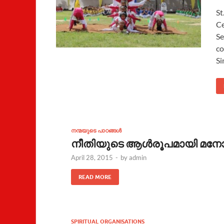
St
Ce
Se
co
Si
നന്മയുടെ പാഠങ്ങള്‍
നീതിയുടെ ആള്‍രൂപമായി മനോ
April 28, 2015
-
by
admin
READ MORE
SPIRITUAL ORGANISATIONS