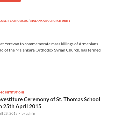
OSE II CATHOLICOS
/
MALANKARA CHURCH UNITY
t Yerevan to commemorate mass killings of Armenians
ead of the Malankara Orthodox Syrian Church, has termed
SC INSTITUTIONS
nvestiture Ceremony of St. Thomas School
n 25th April 2015
ril 28, 2015
-
by
admin