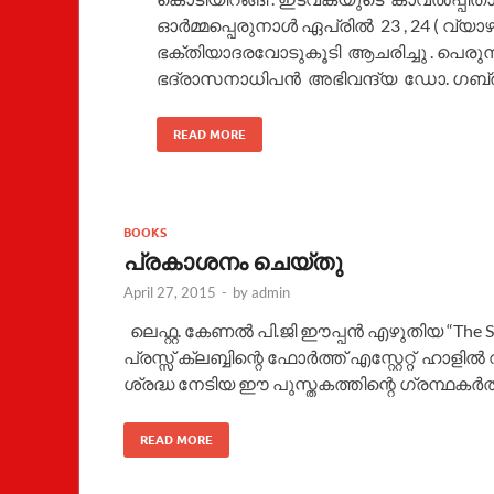
ഓർമ്മപ്പെരുനാൾ ഏപ്രിൽ 23 , 24 ( വ്യാ
ഭക്തിയാദരവോടുകൂടി ആചരിച്ചു . പെരു
ഭദ്രാസനാധിപൻ അഭിവന്ദ്യ ഡോ. ഗബ്
READ MORE
BOOKS
പ്രകാശനം ചെയ്തു
April 27, 2015
-
by
admin
ലെഫ്റ്റ. കേണൽ പി.ജി ഈപ്പൻ എഴുതിയ “The Si
പ്രസ്സ് ക്ലബ്ബിന്റെ ഫോർത്ത് എസ്റ്റേറ്റ് ഹാ
ശ്രദ്ധ നേടിയ ഈ പുസ്തകത്തിന്റെ ഗ്രന്ഥകർത്
READ MORE