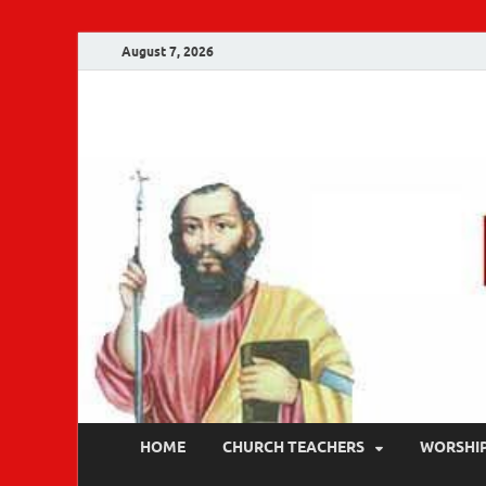
August 7, 2026
Malankara Ortho
m tv
HOME
CHURCH TEACHERS
WORSHI