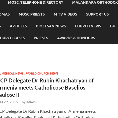
MOSC: TELEPHONE DIRECTORY
MALANKARA ORTHODOX C
HOMAS
MOSC PRIESTS
M TV VIDEOS
SUPPORT US
S
ARTICLES
DIOCESAN NEWS
CHURCH NEWS
GUL
HURCH CASES
PRIESTS
AWARDS & HONOURS
UMENICAL NEWS
/
WORLD CHURCH NEWS
CP Delegate Dr Rubin Khachatryan of
rmenia meets Catholicose Baselios
aulose II
ril 29, 2015
-
by
admin
P Delegate Dr Rubin Khachatryan of Armenia meets
tholicose Baselios Paulose II & the Indian Orthodox