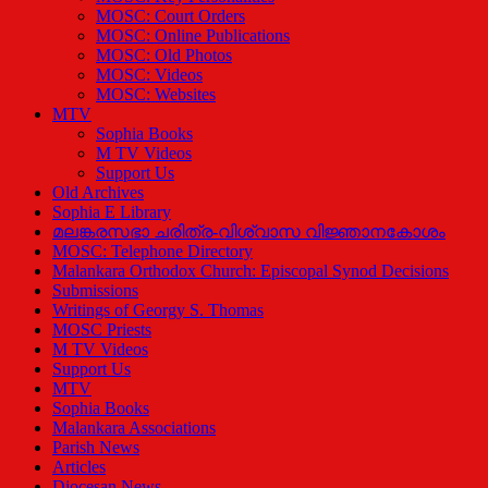
MOSC: Court Orders
MOSC: Online Publications
MOSC: Old Photos
MOSC: Videos
MOSC: Websites
MTV
Sophia Books
M TV Videos
Support Us
Old Archives
Sophia E Library
മലങ്കരസഭാ ചരിത്ര-വിശ്വാസ വിജ്ഞാനകോശം
MOSC: Telephone Directory
Malankara Orthodox Church: Episcopal Synod Decisions
Submissions
Writings of Georgy S. Thomas
MOSC Priests
M TV Videos
Support Us
MTV
Sophia Books
Malankara Associations
Parish News
Articles
Diocesan News