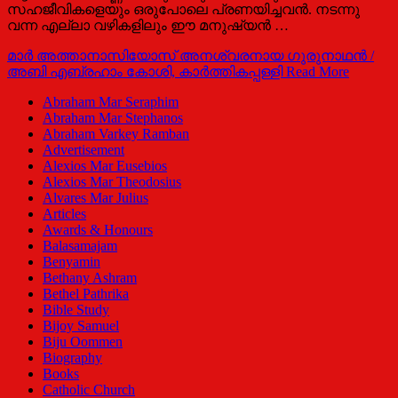
സഹജീവികളെയും ഒരുപോലെ പ്രണയിച്ചവൻ. നടന്നു
വന്ന എല്ലാ വഴികളിലും ഈ മനുഷ്യൻ …
മാർ അത്താനാസിയോസ് അനശ്വരനായ ഗുരുനാഥൻ /
അബി എബ്രഹാം കോശി, കാർത്തികപ്പള്ളി
Read More
Abraham Mar Seraphim
Abraham Mar Stephanos
Abraham Varkey Ramban
Advertisement
Alexios Mar Eusebios
Alexios Mar Theodosius
Alvares Mar Julius
Articles
Awards & Honours
Balasamajam
Benyamin
Bethany Ashram
Bethel Pathrika
Bible Study
Bijoy Samuel
Biju Oommen
Biography
Books
Catholic Church