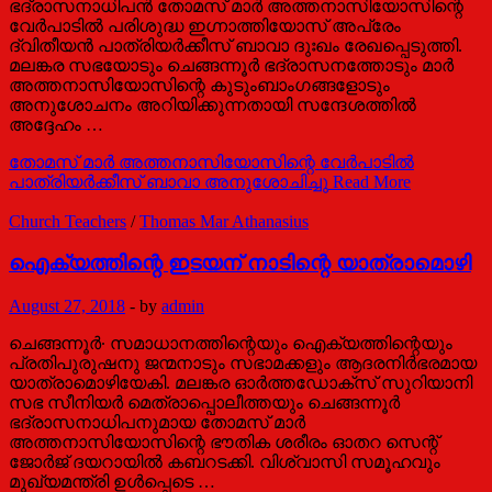
ഭദ്രാസനാധിപൻ തോമസ് മാർ അത്തനാസിയോസിന്റെ
വേർപാടിൽ പരിശുദ്ധ ഇഗ്നാത്തിയോസ് അപ്രേം
ദ്വിതീയൻ പാത്രിയർക്കീസ് ബാവാ ദുഃഖം രേഖപ്പെടുത്തി.
മലങ്കര സഭയോടും ചെങ്ങന്നൂർ ഭദ്രാസനത്തോടും മാർ
അത്തനാസിയോസിന്റെ കുടുംബാംഗങ്ങളോടും
അനുശോചനം അറിയിക്കുന്നതായി സന്ദേശത്തിൽ
അദ്ദേഹം …
തോമസ് മാർ അത്തനാസിയോസിന്റെ വേർപാടിൽ
പാത്രിയർക്കീസ് ബാവാ അനുശോചിച്ചു
Read More
Church Teachers
/
Thomas Mar Athanasius
ഐക്യത്തിന്റെ ഇടയന് നാടിന്റെ യാത്രാമൊഴി
August 27, 2018
-
by
admin
ചെങ്ങന്നൂർ∙ സമാധാനത്തിന്റെയും ഐക്യത്തിന്റെയും
പ്രതിപുരുഷനു ജന്മനാടും സഭാമക്കളും ആദരനിർഭരമായ
യാത്രാമൊഴിയേകി. മലങ്കര ഓർത്തഡോക്സ് സുറിയാനി
സഭ സീനിയർ മെത്രാപ്പൊലീത്തയും ചെങ്ങന്നൂർ
ഭദ്രാസനാധിപനുമായ തോമസ് മാർ
അത്തനാസിയോസിന്റെ ഭൗതിക ശരീരം ഓതറ സെന്റ്
ജോർജ് ദയറായിൽ കബറടക്കി. വിശ്വാസി സമൂഹവും
മുഖ്യമന്ത്രി ഉൾപ്പെടെ …