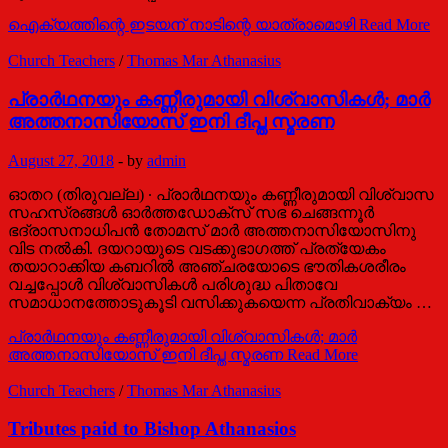
ഐക്യത്തിന്റെ ഇടയന് നാടിന്റെ യാത്രാമൊഴി
Read More
Church Teachers
/
Thomas Mar Athanasius
പ്രാർഥനയും കണ്ണീരുമായി വിശ്വാസികൾ; മാർ
അത്തനാസിയോസ് ഇനി ദീപ്ത സ്മരണ
August 27, 2018
-
by
admin
ഒ‍ാതറ (തിരുവല്ല) ∙ പ്രാർഥനയും കണ്ണീരുമായി വിശ്വാസ
സഹസ്രങ്ങൾ ഓർത്തഡോക്സ് സഭ ചെങ്ങന്നൂർ
ഭദ്രാസനാധിപൻ തോമസ് മാർ അത്തനാസിയോസിനു
വിട നൽകി. ദയറായുടെ വടക്കുഭാഗത്ത് പ്രത്യേകം
തയാറാക്കിയ കബറിൽ അ‍ഞ്ചരയോടെ ഭൗതികശരീരം
വച്ചപ്പോൾ വിശ്വാസികൾ പരിശുദ്ധ പിതാവേ
സമാധാനത്തോടുകൂടി വസിക്കുകയെന്ന പ്രതിവാക്യം …
പ്രാർഥനയും കണ്ണീരുമായി വിശ്വാസികൾ; മാർ
അത്തനാസിയോസ് ഇനി ദീപ്ത സ്മരണ
Read More
Church Teachers
/
Thomas Mar Athanasius
Tributes paid to Bishop Athanasios