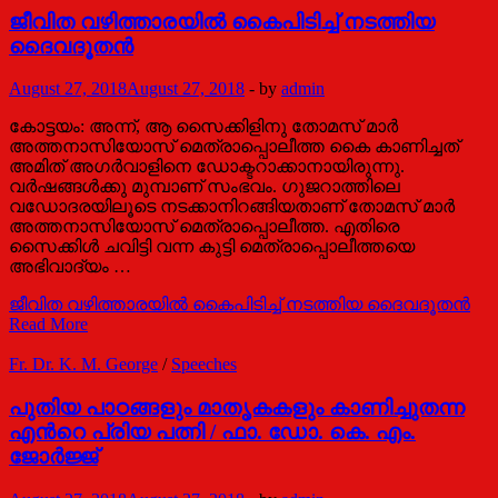
ജീവിത വഴിത്താരയിൽ കൈപിടിച്ച് നടത്തിയ
ദൈവദൂതൻ
August 27, 2018
August 27, 2018
-
by
admin
കോട്ടയം: അന്ന്, ആ സൈക്കിളിനു തോമസ് മാർ
അത്തനാസിയോസ് മെത്രാപ്പൊലീത്ത കൈ കാണിച്ചത്
അമിത് അഗർവാളിനെ ഡോക്ടറാക്കാനായിരുന്നു.
വർഷങ്ങൾക്കു മുമ്പാണ് സംഭവം. ഗുജറാത്തിലെ
വഡോദരയിലൂടെ നടക്കാനിറങ്ങിയതാണ് തോമസ് മാർ
അത്തനാസിയോസ് മെത്രാപ്പൊലീത്ത. എതിരെ
സൈക്കിൾ ചവിട്ടി വന്ന കുട്ടി മെത്രാപ്പൊലീത്തയെ
അഭിവാദ്യം …
ജീവിത വഴിത്താരയിൽ കൈപിടിച്ച് നടത്തിയ ദൈവദൂതൻ
Read More
Fr. Dr. K. M. George
/
Speeches
പുതിയ പാഠങ്ങളും മാതൃകകളും കാണിച്ചുതന്ന
എന്‍റെ പ്രിയ പത്നി / ഫാ. ഡോ. കെ. എം.
ജോര്‍ജ്ജ്