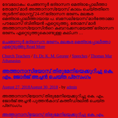
ദേവലോകം: ചെങ്ങന്നൂര്‍ ഭദ്രാസന മെത്രാപ്പോലീത്താ
തോമസ് മാര്‍ അത്താനാസ്യോസ് കാലം ചെയ്തതിനെ
തുടര്‍ന്ന് ഓഗസ്റ്റ് 24-ന് ഭദ്രാസന ഭരണം മലങ്കര
മെത്രാപ്പോലീത്തായായ പ. ബസേലിയോസ് മാര്‍ത്തോമ്മാ
പൗലോസ് ദ്വിതീയന്‍ ഏറ്റെടുത്തു. തോമസ് മാര്‍
അത്താനാസ്യോസിന്‍റെ കബറടക്കസമയത്ത് ഭദ്രാസന
ഭരണം ഏറ്റെടുത്തുകൊണ്ടുള്ള കല്പന …
ചെങ്ങന്നൂര്‍ ഭദ്രാസന ഭരണം മലങ്കര മെത്രാപ്പോലീത്താ
ഏറ്റെടുത്തു
Read More
Church Teachers
/
Fr. Dr. K. M. George
/
Speeches
/
Thomas Mar
Athanasius
അത്താനാസിയോസ് തിരുമേനിയെക്കുറിച്ചു കെ.
എം. ജോർജ് അച്ചൻ ചെയ്ത പ്രസംഗം
August 27, 2018
August 30, 2018
-
by
admin
അത്താനാസിയോസ് തിരുമേനിയെക്കുറിച്ചു കെ. എം.
ജോർജ് അച്ചൻ പുത്തന്‍കാവ് കത്തീഡ്രലില്‍ ചെയ്ത
പ്രസംഗം
അത്താനാസിയോസ് തിരുമേനിയെക്കുറിച്ചു കെ. എം.