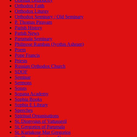
Oriental Orthodoxy
Orthodox Faith
Orthodox Liturgy
Orthodox Seminary / Old Seminary
P. Thomas Piravam
Parish History
Parish News
Parumala Seminary
Philipose Ramban (Jyothis Ashram)
Poem
Pope Francis
Priests
Russian Orthodox Church
SDOF
Seminar
Sermons
Songs
Sopana Academy
Sophia Books
Sophia E Library
Speeches
Spiritual Organisations
St. Dionysius of Vattasseril
St. Gregorios of Parumala
St. Kuriakose Mar Gregorios