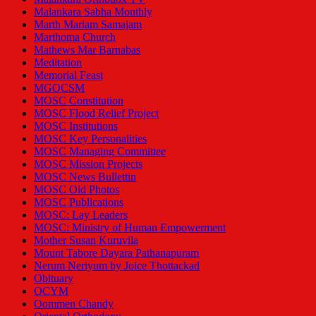
Malankara Sabha Monthly
Marth Mariam Samajam
Marthoma Church
Mathews Mar Barnabas
Meditation
Memorial Feast
MGOCSM
MOSC Constitution
MOSC Flood Relief Project
MOSC Institutions
MOSC Key Personalities
MOSC Managing Committee
MOSC Mission Projects
MOSC News Bullettin
MOSC Old Photos
MOSC Publications
MOSC: Lay Leaders
MOSC: Ministry of Human Empowerment
Mother Susan Kuruvila
Mount Tabore Dayara Pathanapuram
Nerum Neriyum by Joice Thottackad
Obituary
OCYM
Oommen Chandy