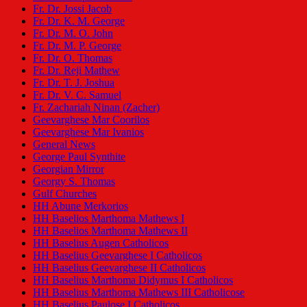
Fr. Dr. Jossi Jacob
Fr. Dr. K. M. George
Fr. Dr. M. O. John
Fr. Dr. M. P. George
Fr. Dr. O. Thomas
Fr. Dr. Reji Mathew
Fr. Dr. T. J. Joshua
Fr. Dr. V. C. Samuel
Fr. Zachariah Ninan (Zacher)
Geevarghese Mar Coorilos
Geevarghese Mar Ivanios
General News
George Paul Synthite
Georgian Mirror
Georgy S. Thomas
Gulf Churches
HH Abune Merkorios
HH Baselios Marthoma Mathews I
HH Baselios Marthoma Mathews II
HH Baselius Augen Catholicos
HH Baselius Geevarghese I Catholicos
HH Baselius Geevarghese II Catholicos
HH Baselius Marthoma Didymus I Catholicos
HH Baselius Marthoma Mathews III Catholicose
HH Baselius Paulose I Catholicos