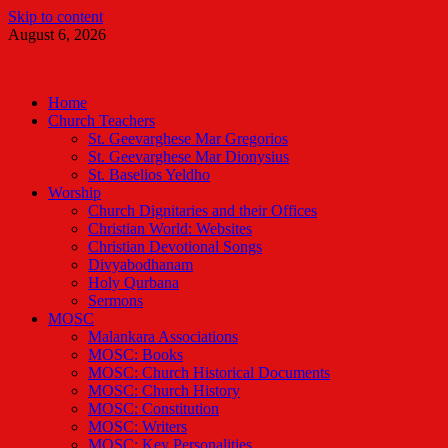
Skip to content
August 6, 2026
Malankara Orthodox TV
m tv
Home
Church Teachers
St. Geevarghese Mar Gregorios
St. Geevarghese Mar Dionysius
St. Baselios Yeldho
Worship
Church Dignitaries and their Offices
Christian World: Websites
Christian Devotional Songs
Divyabodhanam
Holy Qurbana
Sermons
MOSC
Malankara Associations
MOSC: Books
MOSC: Church Historical Documents
MOSC: Church History
MOSC: Constitution
MOSC: Writers
MOSC: Key Personalities