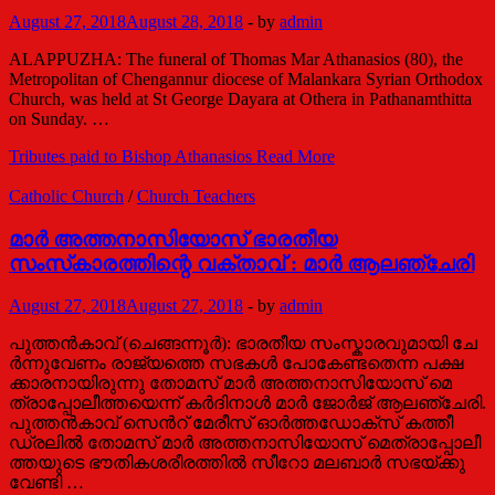
August 27, 2018
August 28, 2018
-
by
admin
ALAPPUZHA: The funeral of Thomas Mar Athanasios (80), the
Metropolitan of Chengannur diocese of Malankara Syrian Orthodox
Church, was held at St George Dayara at Othera in Pathanamthitta
on Sunday. …
Tributes paid to Bishop Athanasios
Read More
Catholic Church
/
Church Teachers
മാർ അത്തനാസിയോസ് ഭാരതീയ
സംസ്‌കാരത്തിന്റെ വക്താവ് : മാർ ആലഞ്ചേരി
August 27, 2018
August 27, 2018
-
by
admin
പു​​ത്ത​​ൻ​​കാ​​വ് (ചെ​​ങ്ങ​​ന്നൂ​​ർ): ഭാ​​ര​​തീ​​യ സം​​സ്കാ​​ര​​വു​​മാ​​യി ചേ​​
ർ​​ന്നു​​വേ​​ണം രാ​​ജ്യ​​ത്തെ സ​​ഭ​​ക​​ൾ പോ​​കേ​​ണ്ട​​തെ​​ന്ന പ​​ക്ഷ​​
ക്കാ​​ര​​നാ​​യി​​രു​​ന്നു തോ​​മ​​സ് മാ​​ർ അ​​ത്തനാ​​സി​​യോ​​സ് മെ​​
ത്രാ​​പ്പോ​​ലീ​​ത്ത​​യെ​​ന്ന് ക​​ർ​​ദി​​നാ​​ൾ മാ​​ർ ജോ​​ർ​​ജ് ആ​​ല​​ഞ്ചേ​​രി.
പു​​ത്ത​​ൻ​​കാ​​വ് സെ​​ന്‍റ് മേ​​രീ​​സ് ഓ​​ർ​​ത്ത​​ഡോ​​ക്സ് ക​​ത്തീ​​
ഡ്ര​​ലി​​ൽ തോ​​മ​​സ് മാ​​ർ അ​​ത്ത​​നാ​​സി​​യോ​​സ് മെ​​ത്രാ​​പ്പോ​​ലീ​​
ത്ത​​യു​​ടെ ഭൗ​​തി​​ക​​ശ​​രീ​​ര​​ത്തി​​ൽ സീ​​റോ മ​​ല​​ബാ​​ർ സ​​ഭ​​യ്ക്കു​​
വേ​​ണ്ടി …