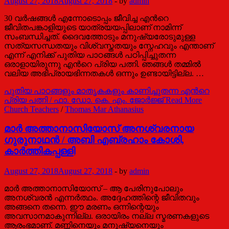
August 27, 2018
August 27, 2018
-
by
admin
30 വര്‍ഷങ്ങള്‍ എന്നോടൊപ്പം ജീവിച്ച എന്‍റെ
ജീവിതപങ്കാളിയുടെ യാത്രയയപ്പിലാണ് നാമിന്ന്
സംബന്ധിച്ചത്. ദൈവത്തോടും മനുഷ്യരോടുമുള്ള
സത്യസന്ധതയും വിശ്വസ്തതയും സ്നേഹവും എന്താണ്
എന്ന് എനിക്ക് പുതിയ പാഠങ്ങള്‍ പഠിപ്പിച്ചുതന്ന
ഒരാളായിരുന്നു എന്‍റെ പ്രിയ പത്നി. ഞങ്ങള്‍ തമ്മില്‍
വലിയ അഭിപ്രായഭിന്നതകള്‍ ഒന്നും ഉണ്ടായിട്ടില്ല. …
പുതിയ പാഠങ്ങളും മാതൃകകളും കാണിച്ചുതന്ന എന്‍റെ
പ്രിയ പത്നി / ഫാ. ഡോ. കെ. എം. ജോര്‍ജ്ജ്
Read More
Church Teachers
/
Thomas Mar Athanasius
മാർ അത്താനാസിയോസ് അനശ്വരനായ
ഗുരുനാഥൻ / അബി എബ്രഹാം കോശി,
കാർത്തികപ്പള്ളി
August 27, 2018
August 27, 2018
-
by
admin
മാർ അത്താനാസിയോസ് – ആ പേരിനുപോലും
അനശ്വരൻ എന്നർത്ഥം. അദ്ദേഹത്തിന്റെ ജീവിതവും
അങ്ങനെ തന്നെ. ഈ മരണം ഒന്നിന്റെയും
അവസാനമാകുന്നില്ല. ഒരായിരം നല്ല സ്മരണകളുടെ
ആരംഭമാണ്. മണ്ണിനെയും മനുഷ്യനെയും