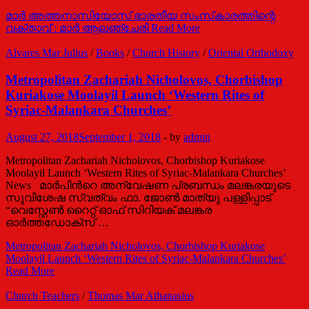
മാർ അത്തനാസിയോസ് ഭാരതീയ സംസ്‌കാരത്തിന്റെ
വക്താവ് : മാർ ആലഞ്ചേരി
Read More
Alvares Mar Julius
/
Books
/
Church History
/
Oriental Orthodoxy
Metropolitan Zachariah Nicholovos, Chorbishop
Kuriakose Moolayil Launch ‘Western Rites of
Syriac-Malankara Churches’
August 27, 2018
September 1, 2018
-
by
admin
Metropolitan Zachariah Nicholovos, Chorbishop Kuriakose
Moolayil Launch ‘Western Rites of Syriac-Malankara Churches’
News മാര്‍പിന്‍റെ അന്വേഷണ പ്രബന്ധം മലങ്കരയുടെ
സുവിശേഷ സ്വത്വം ഫാ. ജോണ്‍ മാത്യു പള്ളിപ്പാട്
“വെസ്റ്റേണ്‍ റൈറ്റ് ഓഫ് സിറിയക് മലങ്കര
ഓര്‍ത്തഡോക്സ് …
Metropolitan Zachariah Nicholovos, Chorbishop Kuriakose
Moolayil Launch ‘Western Rites of Syriac-Malankara Churches’
Read More
Church Teachers
/
Thomas Mar Athanasius