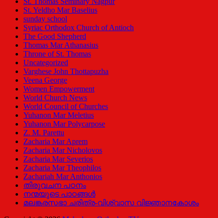
St. Thomas Seminary Nagpur
St. Yeldho Mar Baselius
sunday school
Syriac Orthodox Church of Antioch
The Good Shepherd
Thomas Mar Athanasius
Throne of St. Thomas
Uncategorized
Varghese John Thottapuzha
Veena George
Women Empowerment
World Church News
World Council of Churches
Yuhanon Mar Meletius
Yuhanon Mar Polycarpose
Z. M. Parettu
Zacharia Mar Aprem
Zacharia Mar Nicholovos
Zacharia Mar Severios
Zacharia Mar Theophilos
Zachariah Mar Anthonios
തിരുവചന പഠനം
നന്മയുടെ പാഠങ്ങള്‍
മലങ്കരസഭാ ചരിത്ര-വിശ്വാസ വിജ്ഞാനകോശം