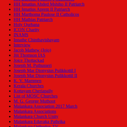
HH Ignatius Abded Mshiho II Patriarch
HH Ignatius Aprem II Patriarch
HH Marthoma Paulose II Catholicos
HH Mathias Patriarch
Holy Qurbana
ICON Charity
INAMS
Innathe Chinthavishayam
Interview
Jacob Mathew (Jojo)
Jiji Thomson IAS
Joice Thottackad
Joseph M. Puthusseri
Joseph Mar Dionysius Pulikkottil I
Joseph Mar Dionysius Pulikkottil II
K. V. Mammen
Kerala Churches
Kottayam Cheriapally
List of MOSC Churches
M. G. George Muthoot
Malankara Association 2017 March
Malankara Associations
Malankara Church Unity
Malankara Edavaka Pathrika
Malankara Orthodox TV