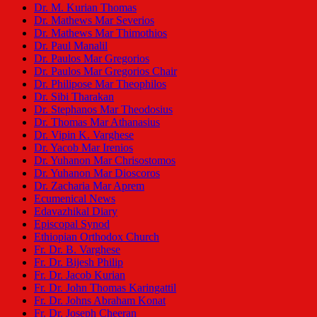
Dr. M. Kurian Thomas
Dr. Mathews Mar Severios
Dr. Mathews Mar Thimothios
Dr. Paul Manalil
Dr. Paulos Mar Gregorios
Dr. Paulos Mar Gregorios Chair
Dr. Philipose Mar Theophilos
Dr. Sibi Tharakan
Dr. Stephanos Mar Theodosius
Dr. Thomas Mar Athanasius
Dr. Vipin K. Varghese
Dr. Yacob Mar Irenios
Dr. Yuhanon Mar Chrisostomos
Dr. Yuhanon Mar Dioscoros
Dr. Zacharia Mar Aprem
Ecumenical News
Edavazhikal Diary
Episcopal Synod
Ethiopian Orthodox Church
Fr. Dr. B. Varghese
Fr. Dr. Bijesh Philip
Fr. Dr. Jacob Kurian
Fr. Dr. John Thomas Karingattil
Fr. Dr. Johns Abraham Konat
Fr. Dr. Joseph Cheeran