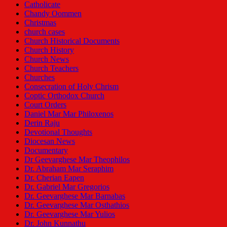
Catholicate
Chandy Oommen
Christmas
church cases
Church Historical Documents
Church History
Church News
Church Teachers
Churches
Consecration of Holy Chrism
Coptic Orthodox Church
Court Orders
Daniel Mar Mar Philoxenos
Derin Raju
Devotional Thoughts
Diocesan News
Documentary
Dr Geevarghese Mar Theophilos
Dr. Abraham Mar Seraphim
Dr. Cherian Eapen
Dr. Gabriel Mar Gregorios
Dr. Geevarghese Mar Barnabas
Dr. Geevarghese Mar Osthathios
Dr. Geevarghese Mar Yulios
Dr. John Kunnathu