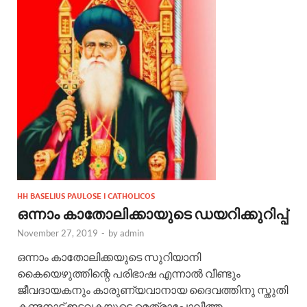
HH BASELIUS PAULOSE I CATHOLICOS
ഒന്നാം കാതോലിക്കായുടെ ഡയറിക്കുറിപ്പ്
November 27, 2019
-
by
admin
ഒന്നാം കാതോലിക്കയുടെ സുറിയാനി
കൈയെഴുത്തിന്റെ പരിഭാഷ എന്നാല്‍ വീണ്ടും
ജീവദായകനും കാരുണ്യവാനായ ദൈവത്തിനു സ്തുതി
കണ്ടനാട് ഇടവകയുടെ മെത്രാപ്പോലീത്ത