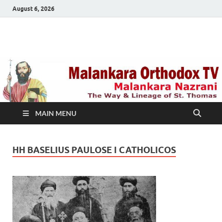
August 6, 2026
Malankara Orthodox
m tv
TV
MAIN MENU
HH BASELIUS PAULOSE I CATHOLICOS