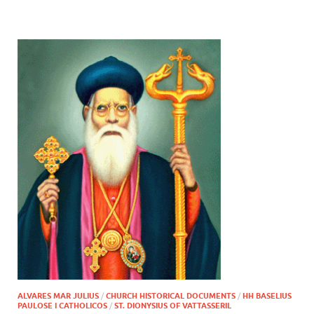
ALVARES MAR JULIUS
/
CHURCH HISTORICAL DOCUMENTS
/
HH BASELIUS
PAULOSE I CATHOLICOS
/
ST. DIONYSIUS OF VATTASSERIL