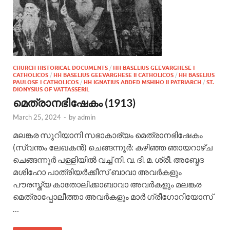
CHURCH HISTORICAL DOCUMENTS
/
HH BASELIUS GEEVARGHESE I
CATHOLICOS
/
HH BASELIUS GEEVARGHESE II CATHOLICOS
/
HH BASELIUS
PAULOSE I CATHOLICOS
/
HH IGNATIUS ABDED MSHIHO II PATRIARCH
/
ST.
DIONYSIUS OF VATTASSERIL
മെത്രാനഭിഷേകം (1913)
March 25, 2024
-
by
admin
മലങ്കര സുറിയാനി സഭാകാര്യം മെത്രാനഭിഷേകം
(സ്വന്തം ലേഖകന്‍) ചെങ്ങന്നൂര്‍: കഴിഞ്ഞ ഞായറാഴ്ച
ചെങ്ങന്നൂര്‍ പള്ളിയില്‍ വച്ച് നി. വ. ദി. മ. ശ്രീ. അബ്ദേദ
മശിഹോ പാത്രിയര്‍ക്കീസ് ബാവാ അവര്‍കളും
പൗരസ്ത്യ കാതോലിക്കാബാവാ അവര്‍കളും മലങ്കര
മെത്രാപ്പോലീത്താ അവര്‍കളും മാര്‍ ഗ്രീഗോറിയോസ്
…