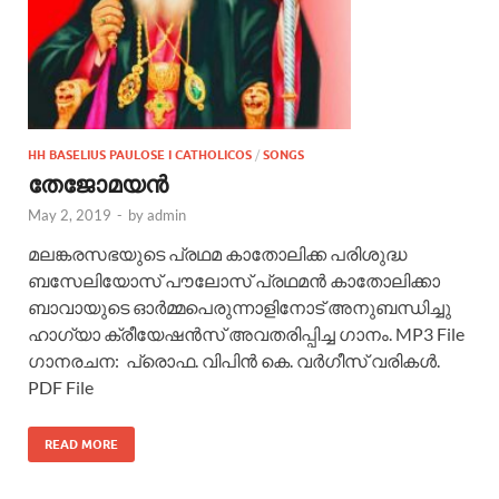
HH BASELIUS PAULOSE I CATHOLICOS
/
SONGS
തേജോമയൻ
May 2, 2019
-
by
admin
മലങ്കരസഭയുടെ പ്രഥമ കാതോലിക്ക പരിശുദ്ധ
ബസേലിയോസ് പൗലോസ് പ്രഥമൻ കാതോലിക്കാ
ബാവായുടെ ഓർമ്മപെരുന്നാളിനോട് അനുബന്ധിച്ചു
ഹാഗ്യാ ക്രീയേഷൻസ് അവതരിപ്പിച്ച ഗാനം. MP3 File
ഗാനരചന: പ്രൊഫ. വിപിന്‍ കെ. വര്‍ഗീസ് വരികള്‍.
PDF File
READ MORE