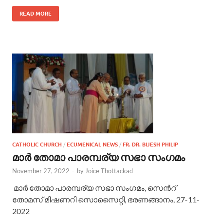
READ MORE
CATHOLIC CHURCH
/
ECUMENICAL NEWS
/
FR. DR. BIJESH PHILIP
മാര്‍ തോമാ പാരമ്പര്യ സഭാ സംഗമം
November 27, 2022
-
by
Joice Thottackad
മാര്‍ തോമാ പാരമ്പര്യ സഭാ സംഗമം, സെന്‍റ്
തോമസ് മിഷണറി സൊസൈറ്റി, ഭരണങ്ങാനം, 27-11-
2022