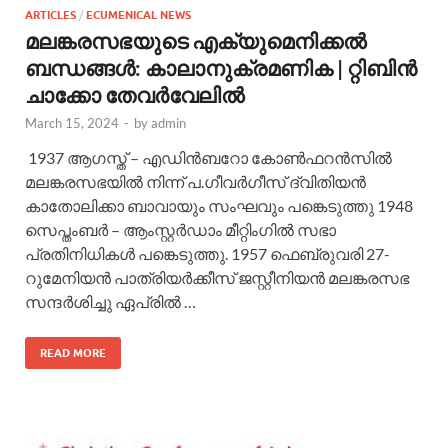
ARTICLES
/
ECUMENICAL NEWS
മലങ്കരസഭയുടെ എക്യുമെനിക്കല്‍
ബന്ധങ്ങള്‍: കാലാനുക്രമണിക | റ്റിബിന്‍
ചാക്കോ തേവര്‍വേലില്‍
March 15, 2024
-
by
admin
1937 ആഗസ്ത് – എഡിൻബറോ കോൺഫറൻസിൽ
മലങ്കരസഭയിൽ നിന്ന് പ.ഗീവർഗീസ് ദ്വിതിയൻ
കാതോലിക്കാ ബാവായും സംഘവും പങ്കെടുത്തു 1948
സെപ്തംബർ – ആംസ്റ്റർഡാം മീറ്റിംഗിൽ സഭാ
പ്രതിനിധികൾ പങ്കെടുത്തു. 1957 ഫെബ്രുവരി 27-
റുമേനിയൻ പാത്രിയർക്കീസ് ജസ്റ്റീനിയൻ മലങ്കരസഭ
സന്ദർശിച്ചു ഏപ്രിൽ …
READ MORE