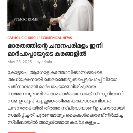
CATHOLIC CHURCH
/
ECUMENICAL NEWS
ഭാരതത്തിന്റെ ചന്ദനപരിമളം ഇനി
മാർപാപ്പായുടെ കരങ്ങളിൽ
May 23, 2025
-
by
admin
കോട്ടയം : ആഗോള കത്തോലിക്കാസഭയുടെ
അധ്യക്ഷനായി തെരഞ്ഞെടുക്കപ്പെട്ട പോപ്പ് ലിയോ
പതിനാലാമൻ മാർപാപ്പയ്ക്ക് ‌വിശിഷ്ടമായ
സമ്മാനവുമായി മലങ്കര ഓർത്തഡോക്സ് സുറിയാനി
സഭ. ഉ‍ഡുപ്പി കൃഷ്ണമഠത്തിലെ കരകൗശലവിദഗ്ദർ
ചന്ദനത്തടിയിൽ തീർത്ത സ്ലീബായാണ് ഉപഹാരമായി
സമർപ്പിച്ചത്. പൂർണമായും കൈകൾക്കൊണ്ട് നിർമ്മിച്ച
സ്ലീബായിൽ അമൂല്യമായ കല്ലുകളും …