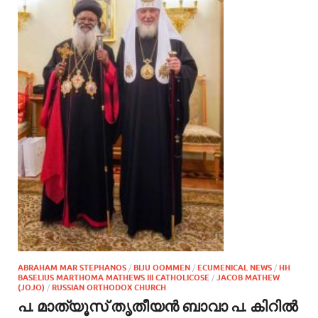
ABRAHAM MAR STEPHANOS
/
BIJU OOMMEN
/
ECUMENICAL NEWS
/
HH
BASELIUS MARTHOMA MATHEWS III CATHOLICOSE
/
JACOB MATHEW
(JOJO)
/
RUSSIAN ORTHODOX CHURCH
പ. മാത്യൂസ് തൃതീയന്‍ ബാവാ പ. കിറില്‍