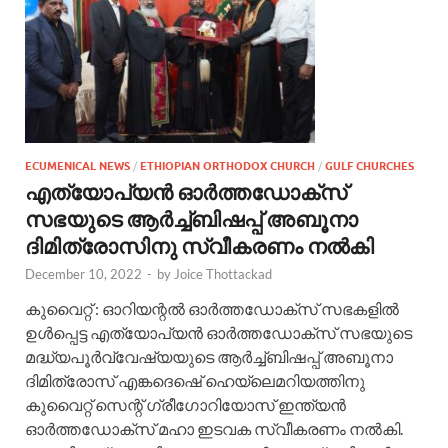
ECUMENICAL NEWS
/
ETHIOPIAN ORTHODOX CHURCH
/
GULF CHURCHES
എത്യോപ്യൻ ഓർത്തഡോക്സ്‌
സഭയുടെ ആർച്ച്ബിഷപ്പ്‌ അബൂനാ
ദിമിത്രോസിനു സ്വീകരണം നൽകി
December 10, 2022
-
by
Joice Thottackad
കുവൈറ്റ്‌ : ഓറിയന്റൽ ഓർത്തഡോക്സ്‌ സഭകളിൽ
ഉൾപ്പെട്ട എത്യോപ്യൻ ഓർത്തഡോക്സ്‌ സഭയുടെ
മദ്ധ്യപൂർവ്വേഷ്യയുടെ ആർച്ച്ബിഷപ്പ്‌ അബൂനാ
ദിമിത്രോസ്‌ എങ്കദെഷെ് ഹെയ്‌ലെമറിയത്തിനു
കുവൈറ്റ്‌ സെന്റ്‌ ഗ്രീഗോറിയോസ്‌ ഇന്ത്യൻ
ഓർത്തഡോക്സ്‌ മഹാ ഇടവക സ്വീകരണം നൽകി.