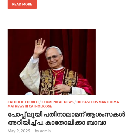
READ MORE
CATHOLIC CHURCH
/
ECUMENICAL NEWS
/
HH BASELIUS MARTHOMA
MATHEWS III CATHOLICOSE
പോപ്പ് ലൂയി പതിനാലാമന് ആശംസകൾ
അറിയിച്ച് പ. കാതോലിക്കാ ബാവാ
May 9, 2025
-
by
admin