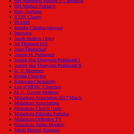
HH Marthoma Paulose II Catholicos
HH Mathias Patriarch
Holy Qurbana
ICON Charity
INAMS
Innathe Chinthavishayam
Interview
Jacob Mathew (Jojo)
Jiji Thomson IAS
Joice Thottackad
Joseph M. Puthusseri
Joseph Mar Dionysius Pulikkottil I
Joseph Mar Dionysius Pulikkottil II
K. V. Mammen
Kerala Churches
Kottayam Cheriapally
List of MOSC Churches
M. G. George Muthoot
Malankara Association 2017 March
Malankara Associations
Malankara Church Unity
Malankara Edavaka Pathrika
Malankara Orthodox TV
Malankara Sabha Monthly
Marth Mariam Samajam