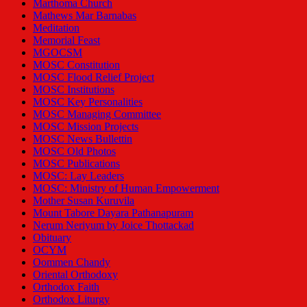
Marthoma Church
Mathews Mar Barnabas
Meditation
Memorial Feast
MGOCSM
MOSC Constitution
MOSC Flood Relief Project
MOSC Institutions
MOSC Key Personalities
MOSC Managing Committee
MOSC Mission Projects
MOSC News Bullettin
MOSC Old Photos
MOSC Publications
MOSC: Lay Leaders
MOSC: Ministry of Human Empowerment
Mother Susan Kuruvila
Mount Tabore Dayara Pathanapuram
Nerum Neriyum by Joice Thottackad
Obituary
OCYM
Oommen Chandy
Oriental Orthodoxy
Orthodox Faith
Orthodox Liturgy