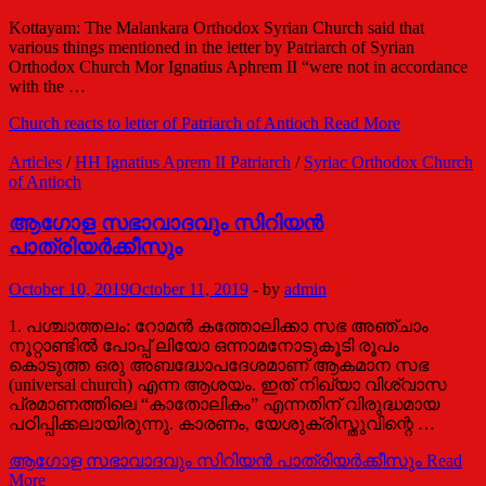
Kottayam: The Malankara Orthodox Syrian Church said that
various things mentioned in the letter by Patriarch of Syrian
Orthodox Church Mor Ignatius Aphrem II “were not in accordance
with the …
Church reacts to letter of Patriarch of Antioch
Read More
Articles
/
HH Ignatius Aprem II Patriarch
/
Syriac Orthodox Church
of Antioch
ആഗോള സഭാവാദവും സിറിയൻ
പാത്രിയർക്കീസും
October 10, 2019
October 11, 2019
-
by
admin
1. പശ്ചാത്തലം: റോമൻ കത്തോലിക്കാ സഭ അഞ്ചാം
നൂറ്റാണ്ടിൽ പോപ്പ്‌ ലിയോ ഒന്നാമനോടുകൂടി രൂപം
കൊടുത്ത ഒരു അബദ്ധോപദേശമാണ്‌ ആകമാന സഭ
(universal church) എന്ന ആശയം. ഇത്‌ നിഖ്യാ വിശ്വാസ
പ്രമാണത്തിലെ “കാതോലികം” എന്നതിന്‌ വിരുദ്ധമായ
പഠിപ്പിക്കലായിരുന്നു. കാരണം, യേശുക്രിസ്തുവിന്റെ …
ആഗോള സഭാവാദവും സിറിയൻ പാത്രിയർക്കീസും
Read
More