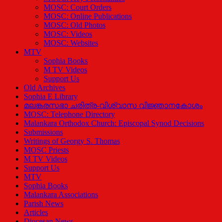
MOSC: Court Orders
MOSC: Online Publications
MOSC: Old Photos
MOSC: Videos
MOSC: Websites
MTV
Sophia Books
M TV Videos
Support Us
Old Archives
Sophia E Library
മലങ്കരസഭാ ചരിത്ര-വിശ്വാസ വിജ്ഞാനകോശം
MOSC: Telephone Directory
Malankara Orthodox Church: Episcopal Synod Decisions
Submissions
Writings of Georgy S. Thomas
MOSC Priests
M TV Videos
Support Us
MTV
Sophia Books
Malankara Associations
Parish News
Articles
Diocesan News