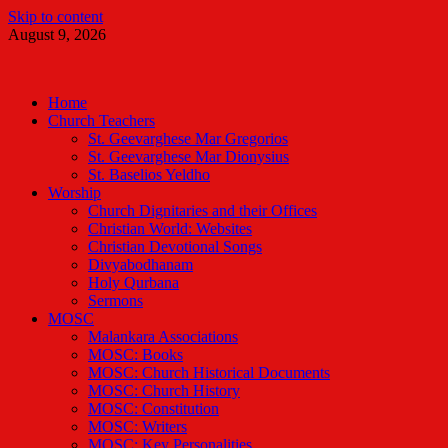
Skip to content
August 9, 2026
Malankara Orthodox TV
m tv
Home
Church Teachers
St. Geevarghese Mar Gregorios
St. Geevarghese Mar Dionysius
St. Baselios Yeldho
Worship
Church Dignitaries and their Offices
Christian World: Websites
Christian Devotional Songs
Divyabodhanam
Holy Qurbana
Sermons
MOSC
Malankara Associations
MOSC: Books
MOSC: Church Historical Documents
MOSC: Church History
MOSC: Constitution
MOSC: Writers
MOSC: Key Personalities