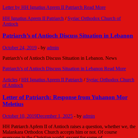
Letter by HH Ignatius Aprem II Patriarch
Read More
HH Ignatius Aprem II Patriarch
/
Syriac Orthodox Church of
Antioch
Patriarch’s of Antioch Discuss Situation in Lebanon
October 24, 2019
-
by
admin
Patriarch’s of Antioch Discuss Situation in Lebanon. News
Patriarch’s of Antioch Discuss Situation in Lebanon
Read More
Articles
/
HH Ignatius Aprem II Patriarch
/
Syriac Orthodox Church
of Antioch
Letter of Patriarch: Response from Yuhanon Mor
Meletius
October 10, 2019
December 1, 2025
-
by
admin
HH Patriarch Apfem II of Antioch raises a question, whether we, the
Malankara Orthodox Church accepts him or not. Of course
everyone in the Christian world, except for some of …