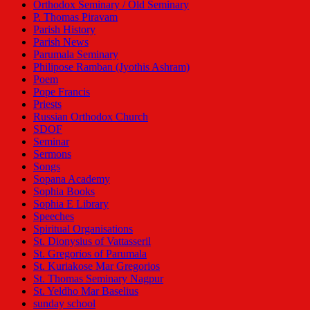
Orthodox Seminary / Old Seminary
P. Thomas Piravam
Parish History
Parish News
Parumala Seminary
Philipose Ramban (Jyothis Ashram)
Poem
Pope Francis
Priests
Russian Orthodox Church
SDOF
Seminar
Sermons
Songs
Sopana Academy
Sophia Books
Sophia E Library
Speeches
Spiritual Organisations
St. Dionysius of Vattasseril
St. Gregorios of Parumala
St. Kuriakose Mar Gregorios
St. Thomas Seminary Nagpur
St. Yeldho Mar Baselius
sunday school