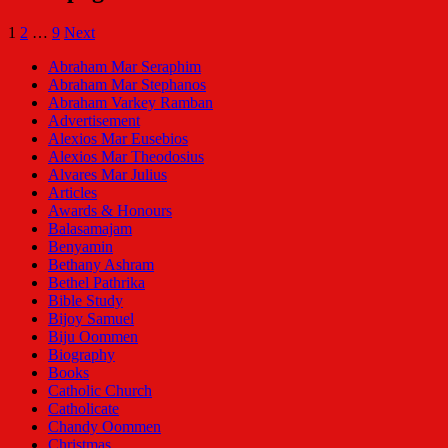
1
2
…
9
Next
Abraham Mar Seraphim
Abraham Mar Stephanos
Abraham Varkey Ramban
Advertisement
Alexios Mar Eusebios
Alexios Mar Theodosius
Alvares Mar Julius
Articles
Awards & Honours
Balasamajam
Benyamin
Bethany Ashram
Bethel Pathrika
Bible Study
Bijoy Samuel
Biju Oommen
Biography
Books
Catholic Church
Catholicate
Chandy Oommen
Christmas