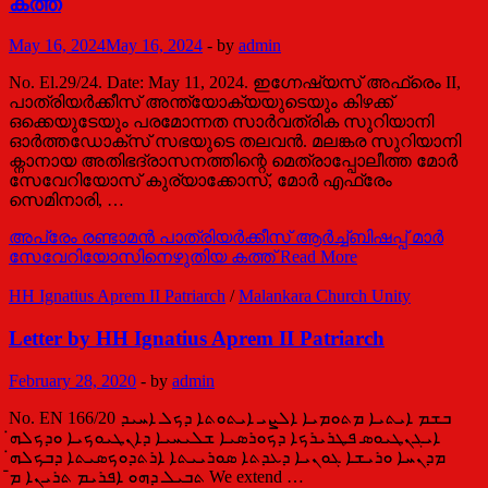
കത്ത്
May 16, 2024
May 16, 2024
-
by
admin
No. El.29/24. Date: May 11, 2024. ഇഗ്നേഷ്യസ് അഫ്രെം II,
പാത്രിയർക്കീസ് അന്ത്യോക്യയുടെയും കിഴക്ക്
ഒക്കെയുടേയും പരമോന്നത സാർവത്രിക സുറിയാനി
ഓർത്തഡോക്സ് സഭയുടെ തലവൻ. മലങ്കര സുറിയാനി
ക്നാനായ അതിഭദ്രാസനത്തിന്റെ മെത്രാപ്പോലീത്ത മോർ
സേവേറിയോസ് കുര്യാക്കോസ്, മോർ എഫ്രേം
സെമിനാരി, …
അപ്രേം രണ്ടാമന്‍ പാത്രിയര്‍ക്കീസ് ആര്‍ച്ച്ബിഷപ്പ് മാര്‍
സേവേറിയോസിനെഴുതിയ കത്ത്
Read More
HH Ignatius Aprem II Patriarch
/
Malankara Church Unity
Letter by HH Ignatius Aprem II Patriarch
February 28, 2020
-
by
admin
No. EN 166/20 ܒܫܡ ܐܝܬܝܐ ܡܬܘܡܝܐ ܐܠܨܝ ܐܝܬܘܬܐ ܕܟܠ ܐܚܝܕ
ܐܝܓܢܛܝܘܣ ܦܛܪܝܪܟܐ ܕܟܘܪܣܝܐ ܫܠܝܚܝܐ ܕܐܢܛܝܘܟܝܐ ܘܕܟܠܗ̇
ܡܕܢܚܐ ܘܪܝܫܐ ܓܘܢܝܐ ܕܥܕܬܐ ܣܘܪܝܝܬܐ ܐܪܬܕܘܟܣܝܬܐ ܕܒܟܠܗ̇
ܬܒܝܠ ܕܗܘ ܐܦܪܝܡ ܬܪܝܢܐ ܡ̄ We extend …