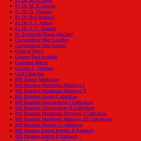
Fr. Dr. M. O. John
Fr. Dr. M. P. George
Fr. Dr. O. Thomas
Fr. Dr. Reji Mathew
Fr. Dr. T. J. Joshua
Fr. Dr. V. C. Samuel
Fr. Zachariah Ninan (Zacher)
Geevarghese Mar Coorilos
Geevarghese Mar Ivanios
General News
George Paul Synthite
Georgian Mirror
Georgy S. Thomas
Gulf Churches
HH Abune Merkorios
HH Baselios Marthoma Mathews I
HH Baselios Marthoma Mathews II
HH Baselius Augen Catholicos
HH Baselius Geevarghese I Catholicos
HH Baselius Geevarghese II Catholicos
HH Baselius Marthoma Didymus I Catholicos
HH Baselius Marthoma Mathews III Catholicose
HH Baselius Paulose I Catholicos
HH Ignatius Abded Mshiho II Patriarch
HH Ignatius Aprem II Patriarch