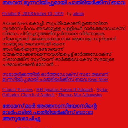
തലവന് മുന്നറിയിപ്പുമായി പാത്രിയർക്കീസ് ബാവ
October 8, 2019
October 10, 2019
-
by
admin
Asianet News കൊച്ചി: സുപ്രീംകോടതി ഉത്തരവിനെ
തുടർന്ന് പിറവം അടക്കമുളള പളളികൾ ഓർത്തോഡോക്സ്
വിഭാഗം പിടിച്ചെടുത്തതിനുപിന്നാലെ നി‍ർണായക
നീക്കവുമായി യാക്കോബായ സഭ. ആഗോള സുറിയാനി
സഭയുടെ തലവാനായി തന്നെ
അംഗീകരിക്കുന്നുണ്ടോയെന്ന്
വ്യക്തമാക്കണമെന്നാവശ്യപ്പെട്ട് ഓർത്തഡോക്സ്
വിഭാഗത്തിന് സുറിയാനി ഓര്‍ത്തഡോക്സ് സഭയുടെ
പരമാധ്യക്ഷന്‍ മോറാന്‍ …
സഭാതർക്കത്തിൽ ഓർത്തഡോക്സ് സഭാ തലവന്
മുന്നറിയിപ്പുമായി പാത്രിയർക്കീസ് ബാവ
Read More
Church Teachers
/
HH Ignatius Aprem II Patriarch
/
Syriac
Orthodox Church of Antioch
/
Thomas Mar Athanasius
തോമസ് മാർ അത്തനാസിയോസിന്റെ
വേർപാടിൽ പാത്രിയർക്കീസ് ബാവാ
അനുശോചിച്ചു