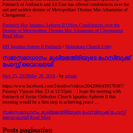
Patriarch of Anthioch and All East has offered condolences over the
sad and sudden demise of Metropolitan Thomas Mar Athanasius of
Chengannur …
Patriarch Mor Ignatius Aphrem II Offers Condolences over the
Demise of Metropolitan Thomas Mar Athanasius of Chengannur
Read More
HH Ignatius Aprem II Patriarch
/
Malankara Church Unity
സഭാസമാധാനം: മുഖ്യമന്ത്രിയുടെ ഫേസ്ബുക്ക്
പോസ്റ്റ് വൈറലായി
May 25, 2018
May 26, 2018
-
by
admin
https://www.facebook.com/24onlive/videos/2042066459378387/
Pinarayi Vijayan May 23 at 12:55pm · I hope the meeting with
Patriarch of Syriac Orthodox Church Ignatius Aphrem II this
morning would be a firm step in achieving peace …
സഭാസമാധാനം: മുഖ്യമന്ത്രിയുടെ ഫേസ്ബുക്ക് പോസ്റ്റ്
വൈറലായി
Read More
Posts pagination