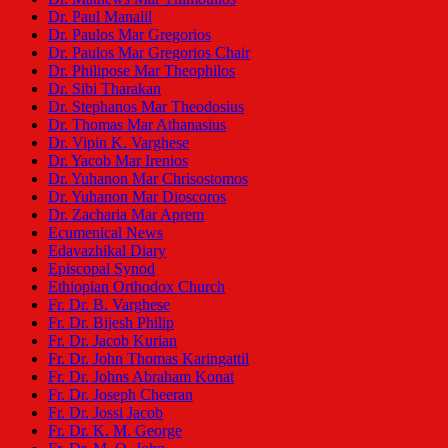
Dr. Paul Manalil
Dr. Paulos Mar Gregorios
Dr. Paulos Mar Gregorios Chair
Dr. Philipose Mar Theophilos
Dr. Sibi Tharakan
Dr. Stephanos Mar Theodosius
Dr. Thomas Mar Athanasius
Dr. Vipin K. Varghese
Dr. Yacob Mar Irenios
Dr. Yuhanon Mar Chrisostomos
Dr. Yuhanon Mar Dioscoros
Dr. Zacharia Mar Aprem
Ecumenical News
Edavazhikal Diary
Episcopal Synod
Ethiopian Orthodox Church
Fr. Dr. B. Varghese
Fr. Dr. Bijesh Philip
Fr. Dr. Jacob Kurian
Fr. Dr. John Thomas Karingattil
Fr. Dr. Johns Abraham Konat
Fr. Dr. Joseph Cheeran
Fr. Dr. Jossi Jacob
Fr. Dr. K. M. George