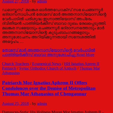
August 27, 2018
-
by
admin
ഡമാസ്കസ് ∙ മലങ്കര ഓർത്തഡോക്സ് സഭ ചെങ്ങന്നൂർ
ഭദ്രാസനാധിപൻ തോമസ് മാർ അത്തനാസിയോസിന്റെ
വേർപാടിൽ പരിശുദ്ധ ഇഗ്നാത്തിയോസ് അപ്രേം
ദ്വിതീയൻ പാത്രിയർക്കീസ് ബാവാ ദുഃഖം രേഖപ്പെടുത്തി.
മലങ്കര സഭയോടും ചെങ്ങന്നൂർ ഭദ്രാസനത്തോടും മാർ
അത്തനാസിയോസിന്റെ കുടുംബാംഗങ്ങളോടും
അനുശോചനം അറിയിക്കുന്നതായി സന്ദേശത്തിൽ
അദ്ദേഹം …
തോമസ് മാർ അത്തനാസിയോസിന്റെ വേർപാടിൽ
പാത്രിയർക്കീസ് ബാവാ അനുശോചിച്ചു
Read More
Church Teachers
/
Ecumenical News
/
HH Ignatius Aprem II
Patriarch
/
Syriac Orthodox Church of Antioch
/
Thomas Mar
Athanasius
Patriarch Mor Ignatius Aphrem II Offers
Condolences over the Demise of Metropolitan
Thomas Mar Athanasius of Chengannur
August 25, 2018
-
by
admin
Damascus-Syria: His Holiness Moran Mor Ignatius Aphrem II –