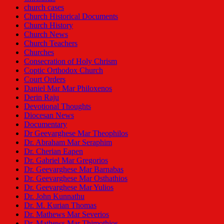
church cases
Church Historical Documents
Church History
Church News
Church Teachers
Churches
Consecration of Holy Chrism
Coptic Orthodox Church
Court Orders
Daniel Mar Mar Philoxenos
Derin Raju
Devotional Thoughts
Diocesan News
Documentary
Dr Geevarghese Mar Theophilos
Dr. Abraham Mar Seraphim
Dr. Cherian Eapen
Dr. Gabriel Mar Gregorios
Dr. Geevarghese Mar Barnabas
Dr. Geevarghese Mar Osthathios
Dr. Geevarghese Mar Yulios
Dr. John Kunnathu
Dr. M. Kurian Thomas
Dr. Mathews Mar Severios
Dr. Mathews Mar Thimothios