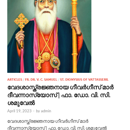
ARTICLES
/
FR. DR. V. C. SAMUEL
/
ST. DIONYSIUS OF VATTASSERIL
വേദശാസ്ത്രജ്ഞനായ ഗീവര്‍ഗീസ് മാര്‍
ദീവന്നാസ്യോസ് | ഫാ. ഡോ. വി. സി.
ശമുവേല്‍
April 19, 2023
-
by
admin
വേദശാസ്ത്രജ്ഞനായ ഗീവര്‍ഗീസ് മാര്‍
ദീവന്നാസ്യോസ് | ഫാ. ഡോ. വി. സി. ശമുവേല്‍