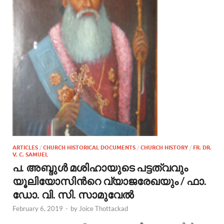
ARTICLES
/
CHURCH HISTORICAL DOCUMENTS
/
CHURCH HISTORY
/
FR. DR.
V. C. SAMUEL
പ. അബ്ദുള്‍ മശിഹായുടെ പട്ടത്വവും
യൂലിയോസിന്‍റെ വ്യാജരേഖയും / ഫാ.
ഡോ. വി. സി. സാമുവേല്‍
February 6, 2019
-
by
Joice Thottackad