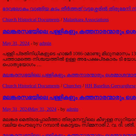
ദേവലോകം വാങ്ങിയ കടം തീര്‍ത്തത് വട്ടശ്ശേരില്‍ തിരുമേനി നിക
Church Historical Documents
/
Malankara Associations
മലങ്കരസഭയിലെ പള്ളികളും കത്തനാരന്മാരും ശെമ്മ
May 31, 2024
-
by
admin
പള്ളി പ്രതിനിധികളുടെ ഹാജര്‍ 1086-ാമാണ്ടു മിഥുനമാസ
പത്താമത്തെ നിശ്ചയത്തില്‍ ഉള്ള അപേക്ഷപ്രകാരം ടി യോഗത
പൊതുയോഗം …
മലങ്കരസഭയിലെ പള്ളികളും കത്തനാരന്മാരും ശെമ്മാശന്മാരു
Church Historical Documents
/
Churches
/
HH Baselius Geevarghese 
മലങ്കരസഭയിലെ പള്ളികളും കത്തനാരന്മാരും ശെമ്
May 31, 2024
May 31, 2024
-
by
admin
മലങ്കര മെത്രാപ്പോലീത്താ തിരുമനസ്സിലെ കീഴുള്ള സുറിയാനി
വലിയ പൌലൂസ റമ്പാന്‍ കൊട്ടയം സിമ്മനാരി 2. വ. ദി. ശ്രീ
മലങ്കരസഭയിലെ പള്ളികളും കത്തനാരന്മാരും ശെമ്മാശന്മാര