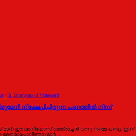
os
/
St. Dionysius of Vattasseril
രുമേനി നിക്ഷേപിച്ചിരുന്ന പണത്തില്‍ നിന്ന്
യൂസ് മാര്‍) ഈവാനിയോസ് മെത്രാച്ചന്‍ വന്നു നമ്മെ കണ്ടു.
മെത്രാപ്പോലീത്താ (മാര്‍ …