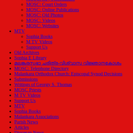
MOSC: Court Orders
MOSC: Online Publications
MOSC: Old Photos
MOSC: Videos
MOSC: Websites
MTV
Sophia Books
M TV Videos
Support Us
Old Archives
Sophia E Library
മലങ്കരസഭാ ചരിത്ര-വിശ്വാസ വിജ്ഞാനകോശം
MOSC: Telephone Directory
Malankara Orthodox Church: Episcopal Synod Decisions
Submissions
Writings of Georgy S. Thomas
MOSC Priests
M TV Videos
Support Us
MTV
Sophia Books
Malankara Associations
Parish News
Articles
Diocesan News