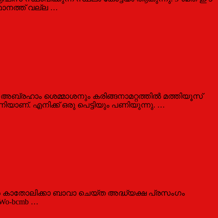
്ഥാനത്ത് വല്ല …
്ടമല അബ്രഹാം ശെമ്മാശനും കരിങ്ങനാമറ്റത്തില്‍ മത്തിയൂസ്
ണിയാണ്. എനിക്ക് ഒരു പെട്ടിയും പണിയുന്നു. …
ന്‍ കാതോലിക്കാ ബാവാ ചെയ്ത അദ്ധ്യക്ഷ പ്രസംഗം
c-Wo-bcmb …