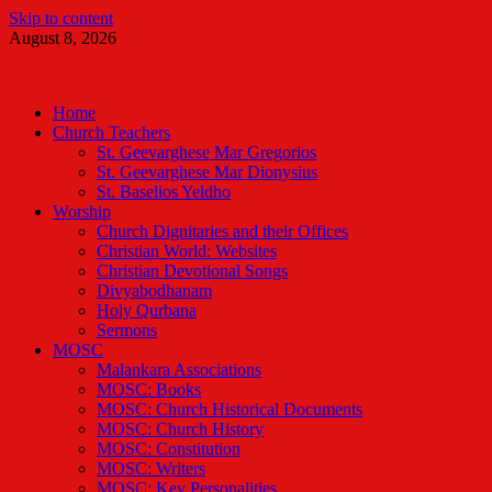
Skip to content
August 8, 2026
Malankara Orthodox TV
m tv
Home
Church Teachers
St. Geevarghese Mar Gregorios
St. Geevarghese Mar Dionysius
St. Baselios Yeldho
Worship
Church Dignitaries and their Offices
Christian World: Websites
Christian Devotional Songs
Divyabodhanam
Holy Qurbana
Sermons
MOSC
Malankara Associations
MOSC: Books
MOSC: Church Historical Documents
MOSC: Church History
MOSC: Constitution
MOSC: Writers
MOSC: Key Personalities