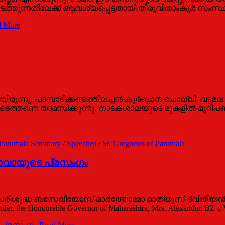
ം നടത്തുന്നതിലേക്ക് ആവശ്യപ്പെട്ടതായി തിരുവിതാംകൂര്‍ സംസ
 More
ിരുന്നു. പാമ്പാടിക്കണ്ടത്തിലച്ചന്‍ കുര്‍ബ്ബാന ചൊല്ലി. വട
‍ ഇവിടെത്തന്നെ താമസിക്കുന്നു. നാടകശാലയുടെ മുകളില്‍ മുറിപ
Parumala Seminary
/
Speeches
/
St. Gregorios of Parumala
 ബാവായുടെ പ്രസംഗം
 പരിശുദ്ധ ബസേലിയോസ് മാര്‍ത്തോമ്മാ മാത്യൂസ് ദ്വിതീയ
 the Honourable Governor of Maharashtra, Mrs. Alexander, BZ-