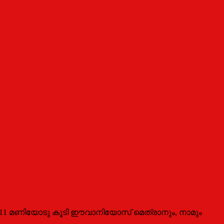
 ഇന്ന് 11 മണിയോടു കൂടി ഈവാനിയോസ് മെത്രാനും, നാമും