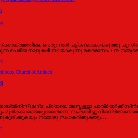
m
ം
്‌കാരക്രമത്തിലെ പെരുന്നാള്‍ പട്ടിക (കൈയെഴുത്തു പുസ്‌തകത്ത
രുന്ന പെരിയ നാളുകള്‍ ഇവയാകുന്നൂ മകരമാസം 1 ൹ നമ്മുടെ കര
re
rthodox Church of Antioch
ി
ല്‍നിന്ന് (മുദ്ര) പ്രിയരെ, അബ്ദുള്ളാ പാത്രിയര്‍ക്കീസിന്
ുന്‍കാലത്തെപ്പോലെതന്നെ സംരക്ഷിച്ചു നിലനിര്‍ത്തണമെന്
നുകൂലിക്കുകയും നമ്മോടു സഹകരിക്കുകയും …
e