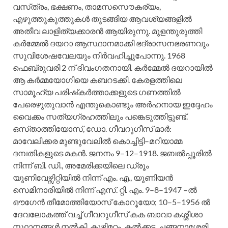
വസ്‌ത്രം, ഭക്ഷണം, താമസസൌകര്യം,
എഴുത്തുകുത്തുകള്‍ തുടങ്ങിയ ആവശ്യങ്ങളില്‍
അതീവ ലാളിത്യക്കാരന്‍ ആയിരുന്നു. മുളന്തുരുത്തി
കര്‍മ്മേല്‍ ദയറാ ആസ്ഥാനമാക്കി ഭദ്രാസനഭരണവും
സുവിശേഷവേലയും നിര്‍വഹിച്ചുപോന്നു. 1968
ഫെബ്രുവരി 2 ന്‌ ദിവംഗതനായി. കര്‍മ്മേല്‍ ദയറായില്‍
ആ കര്‍മ്മയോഗിയെ കബറടക്കി. കേരളത്തിലെ
സാമൂഹ്യ പരിഷ്‌കര്‍ത്താക്കളുടെ ഗണത്തില്‍
പേരെഴുതുവാന്‍ എന്തുകൊണ്ടും അര്‍ഹനായ ഇദ്ദേഹം
വൈക്കം സത്യഗ്രഹത്തിലും പങ്കെടുത്തിട്ടുണ്ട്‌.
ഒസ്‌താത്തിയോസ്‌, ഡോ. ഗീവറുഗീസ്‌ മാര്‍:
മാവേലിക്കര മുണ്ടുവേലില്‍ കൊച്ചിട്ടി–മറിയാമ്മ
ദമ്പതികളുടെ മകന്‍. ജനനം 9–12–1918. ജബല്‍പ്പൂരില്‍
നിന്ന്‌ ബി. ഡി., അമേരിക്കയിലെ ഡ്രൂം
യൂണിവേഴ്സിറ്റിയില്‍ നിന്ന്‌ എം. എ., യൂണിയന്‍
സെമിനാരിയില്‍ നിന്ന്‌ എസ്‌. റ്റി. എം. 9–8–1947 –ല്‍
ഔഗേന്‍ തീമോത്തിയോസ്‌ കോറൂയോ; 10–5–1956 ല്‍
ദേവലോകത്ത്‌ വച്ച്‌ ഗീവറുഗീസ്‌ കക ബാവാ കശ്ശീശാ
സ്ഥാനങ്ങള്‍ നല്‍കി. കുഴിമറ്റം, കല്‍ക്കട്ട, ചങ്ങനാശ്ശേരി,