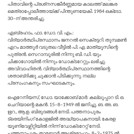
പിതാവിന്റെ പ്രശ്‌നസങ്കീര്‍ണ്ണമായ കാലത്ത്‌ മലങ്കര
മെത്രാപ്പോലീത്തായ്ക്ക്‌ പിന്തുണയേകി. 1984 ഒക്‌ടോ.
30–ന്‌ അന്തരിച്ചു.
ഏബ്രഹാം, ഫാ. ഡോ. വി. എം.:
വിദ്യാര്‍ത്ഥിപ്രസ്ഥാനം ജനറല്‍ സെക്രട്ടറി. തുമ്പമണ്‍
ഏറം മാത്തൂര്‍ വടുതല വീട്ടില്‍ പി. എ. മാത്യൂസിന്റെ
പുത്രന്‍. സെറാമ്പൂരില്‍ നിന്നു ബി. ഡി. യും
ചിക്കാഗോയില്‍ നിന്നും ഡോക്‌ടറേറ്റും ലഭിച്ചു.
അവിവാഹിതന്‍. വിദ്യാര്‍ത്ഥിപ്രസ്ഥാനത്തിന്റെ
ശതാബ്‌ദിക്കു ചുക്കാന്‍ പിടിക്കുന്നു. നല്ല
പ്രസംഗകനും സംഘാടകനും.
ഐറേനിയസ്‌, ഡോ. യാക്കോബ്‌ മാര്‍: കല്ലൂപ്പാറ ടി. ഒ.
ചെറിയാന്റെ മകന്‍. 15–8–1949 ല്‍ ജനിച്ചു. ങ. അ. ങ.
ഋറ., ആ.ഉ. ബിരുദങ്ങള്‍ നേടി. പത്തനാപുരം
ട്രെയിനിംഗ്‌ കോളജില്‍ അദ്ധ്യാപകനായി. കേരള
യൂണിവേഴ്സിറ്റിയില്‍ നിന്ന്‌ ഡോക്‌ടറേറ്റ്‌ നേടി.
പത്തനാപുരം താബോര്‍ ആശ്രമാംഗം. 8–2–1975 ല്‍