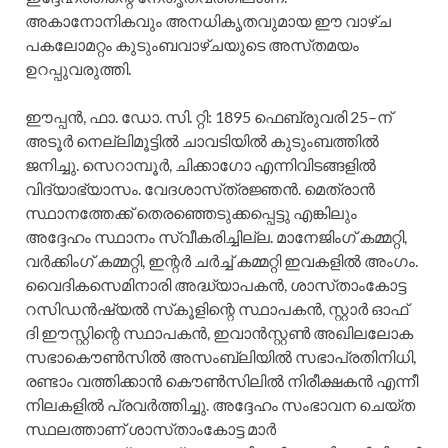
അകാനോനികവും അനധികൃതവുമായ ഈ വാഴ്‌ച
പകലോമറ്റം കുടുംബവാഴ്‌ചയുടെ അസ്‌തമയം
ഉറപ്പുവരുത്തി.
ഈപ്പന്‍, ഫാ. ഡോ. സി. റ്റി: 1895 ഫെബ്രുവരി 25–ന്‌
അടൂര്‍ നെല്ലിമൂട്ടില്‍ ചാവടിയില്‍ കുടുംബത്തില്‍
ജനിച്ചു. സെറാമ്പൂര്‍, ചിക്കാഗോ എന്നിവിടങ്ങളില്‍
വിദ്യാഭ്യാസം. വേദശാസ്‌ത്രജ്ഞന്‍. മെത്രാന്‍
സ്ഥാനത്തേക്ക്‌ തെരഞ്ഞെടുക്കപ്പെട്ടു എങ്കിലും
അദ്ദേഹം സ്ഥാനം സ്വീകരിച്ചില്ല. മാനേജിംഗ്‌ കമ്മറ്റി,
വര്‍ക്കിംഗ്‌ കമ്മറ്റി, ഇന്റര്‍ ചര്‍ച്ച്‌ കമ്മറ്റി ഇവകളില്‍ അംഗം.
വൈദികസെമിനാരി അദ്ധ്യാപകന്‍, ശാസ്‌താംകോട്ട
റസിഡന്‍ഷ്യല്‍ സ്‌കൂളിന്റെ സ്ഥാപകന്‍, സ്റ്റാര്‍ ഓഫ്‌
ദി ഈസ്റ്റിന്റെ സ്ഥാപകന്‍, ഇവാന്‍സ്റ്റണ്‍ അഖിലലോക
സഭാകൌണ്‍സില്‍ അസംബ്ലിയില്‍ സഭാപ്രതിനിധി,
രണ്ടാം വത്തിക്കാന്‍ കൌണ്‍സിലില്‍ നിരീക്ഷകന്‍ എന്നീ
നിലകളില്‍ പ്രവര്‍ത്തിച്ചു. അദ്ദേഹം സംഭാവന ചെയ്‌ത
സ്ഥലത്താണ്‌ ശാസ്‌താംകോട്ട മാര്‍