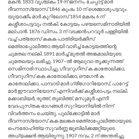
മകന്‍. 1833 വൃശ്ചികം 19 ന്‌ ജനനം. ചേപ്പാട്ട്‌ മാര്‍
ദീവന്നാസ്യോസ്‌ 1846 കുംഭം 10 ന്‌ ശെമ്മാശുപട്ടവും
യൂയാക്കീം മാര്‍ കൂറിലോസ്‌ 1854 മകരം 6 ന്‌
കശ്ശീശാപട്ടവും നല്‍കി. കോട്ടയം പഴയസെമിനാരിയില്‍
മല്‌പാന്‍. 1876 ഡിസം. 3 ന്‌ വടക്കന്‍പറവൂര്‍ പള്ളിയില്‍
വച്ച്‌ പത്രോസ്‌ കകക പാത്രിയര്‍ക്കീസ്‌
മെത്രാപ്പോലീത്താ ആയി വാഴിച്ച്‌ കോട്ടയത്തിന്റെ
ചുമതല നല്‌കി. 1891 മാര്‍ച്ച്‌ മുതല്‍ അങ്കമാലിയുടെ
ചുമതലയും ലഭിച്ചു. 1907–ല്‍ ആലുവാ തൃക്കുന്നത്ത്‌
സെമിനാരി സ്ഥാപിച്ചു. ഗീവറുഗീസ്‌ ക കാതോലിക്കാ,
ഗീവറുഗീസ്‌ കക കാതോലിക്കാ, ഔഗേന്‍ ക
കാതോലിക്കാ, പാമ്പാടി മാര്‍ ഗ്രീഗോറിയോസ്‌, പാറേട്ട്‌
മാര്‍ ഈവാനിയോസ്‌ എന്നിവര്‍ക്ക്‌ കശ്ശീശാപട്ടം നല്‌കി.
മക്കാബിയര്‍, രൂത്ത്‌, തൂബിത്ത്‌, മസുമൂര്‍ എന്നീ
വേദപുസ്‌തക ഭാഗങ്ങള്‍ സുറിയാനിയില്‍ നിന്ന്‌
വിവര്‍ത്തനം ചെയ്‌തു. പുലിക്കോട്ടില്‍ മാര്‍
ദീവന്നാസ്യോസ്‌ കക മലങ്കര മെത്രാപ്പോലീത്തായുടെ
പൌരോഹിത്യ സുവര്‍ണ്ണ ജൂബിലിക്കമ്മറ്റിയുടെ
അധ്യക്ഷന്‍ ആയിരുന്നു. 1907 നവം. 2 ന്‌ അന്തരിച്ചു.