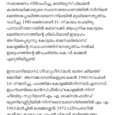
സഭാഭരണം നിര്‍വഹിച്ചു. മാത്യൂസ്‌ പ്രഥമന്‍
കാതോലിക്കായുടെ സ്ഥാനാരോഹണത്തില്‍ സീനിയര്‍
മെത്രാപ്പോലീത്തായെന്ന നിലയില്‍ മുഖ്യനേതൃത്വം
വഹിച്ചു. 1980 ഒക്‌ടോബര്‍ 31–ന്‌ കാലം ചെയ്‌തു.
പാമ്പാടി ദയറായില്‍ കബറടക്കി. ആധുനിക കോട്ടയം
മെത്രാസനത്തിന്റെ ശില്‌പിയായി ഇദ്ദേഹം
അറിയപ്പെടുന്നു. കോട്ടയം ബസേലിയോസ്‌
കോളജിന്റെ സ്ഥാപനത്തിന്‌ നേതൃത്വം നല്‍കി.
ഇദ്ദേഹത്തിന്റെ ജീവചരിത്രം കെ. വി. മാമ്മന്‍
എഴുതിയിട്ടുണ്ട്‌.
ഈവാനിയോസ്‌, ഗീവറുഗീസ്‌ മാര്‍: ഓതറ കീയത്ത്‌
ജോര്‍ജ്‌ – അന്നമ്മ ദമ്പതികളുടെ മകന്‍. 1940 നവംബര്‍
14–ന്‌ ജനിച്ചു. ഫാത്തിമാ കോളജില്‍നിന്ന്‌ ബി.എസ്‌.സി.
ഇംഗ്ലണ്ടിലെ മാന്‍സ്‌ഫീല്‍ഡ്‌ കോളജില്‍ നിന്ന്‌
ഹീബ്രു–സുറിയാനി എം. എ., ഓക്‌സ്‌ഫോര്‍ഡ്‌
യൂണിവേഴ്സിറ്റിയില്‍ നിന്ന്‌ ദൈവശാസ്‌ത്രത്തില്‍ എം. എ.
1963 മാര്‍ച്ചില്‍ ശെമ്മാശ്ശന്‍. 1973 ഡിസംബറില്‍
കശ്ശീശാ. കാരാപ്പുഴ ചാപ്പല്‍ വികാരി. മാര്‍ത്തോമ്മാ