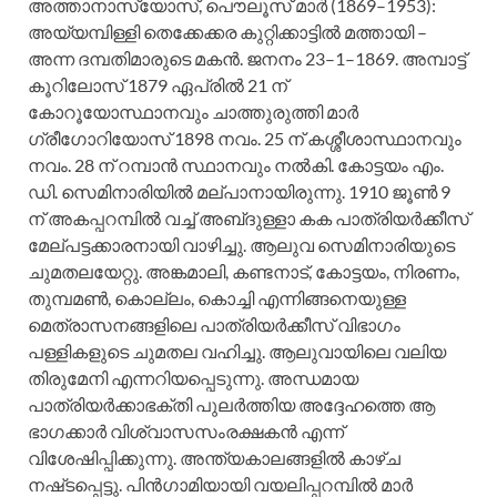
അത്താനാസ്യോസ്‌, പൌലൂസ്‌ മാര്‍ (1869–1953):
അയ്യമ്പിള്ളി തെക്കേക്കര കുറ്റിക്കാട്ടില്‍ മത്തായി –
അന്ന ദമ്പതിമാരുടെ മകന്‍. ജനനം 23–1–1869. അമ്പാട്ട്‌
കൂറിലോസ്‌ 1879 ഏപ്രില്‍ 21 ന്‌
കോറൂയോസ്ഥാനവും ചാത്തുരുത്തി മാര്‍
ഗ്രീഗോറിയോസ്‌ 1898 നവം. 25 ന്‌ കശ്ശീശാസ്ഥാനവും
നവം. 28 ന്‌ റമ്പാന്‍ സ്ഥാനവും നല്‍കി. കോട്ടയം എം.
ഡി. സെമിനാരിയില്‍ മല്‌പാനായിരുന്നു. 1910 ജൂണ്‍ 9
ന്‌ അകപ്പറമ്പില്‍ വച്ച്‌ അബ്‌ദുള്ളാ കക പാത്രിയര്‍ക്കീസ്‌
മേല്‌പട്ടക്കാരനായി വാഴിച്ചു. ആലുവ സെമിനാരിയുടെ
ചുമതലയേറ്റു. അങ്കമാലി, കണ്ടനാട്‌, കോട്ടയം, നിരണം,
തുമ്പമണ്‍, കൊല്ലം, കൊച്ചി എന്നിങ്ങനെയുള്ള
മെത്രാസനങ്ങളിലെ പാത്രിയര്‍ക്കീസ്‌ വിഭാഗം
പള്ളികളുടെ ചുമതല വഹിച്ചു. ആലുവായിലെ വലിയ
തിരുമേനി എന്നറിയപ്പെടുന്നു. അന്ധമായ
പാത്രിയര്‍ക്കാഭക്തി പുലര്‍ത്തിയ അദ്ദേഹത്തെ ആ
ഭാഗക്കാര്‍ വിശ്വാസസംരക്ഷകന്‍ എന്ന്‌
വിശേഷിപ്പിക്കുന്നു. അന്ത്യകാലങ്ങളില്‍ കാഴ്‌ച
നഷ്‌ടപ്പെട്ടു. പിന്‍ഗാമിയായി വയലിപ്പറമ്പില്‍ മാര്‍