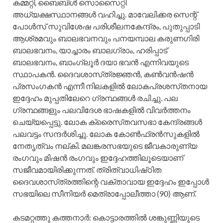
കമ്മറ്റി, ബൈബിള്‍ സൊസൈറ്റി
അധ്യക്ഷസ്ഥാനങ്ങള്‍ വഹിച്ചു. മാവേലിക്കര സെന്റ്‌
പോള്‍സ്‌ സുവിശേഷ പരിശീലനകേന്ദ്രം, പുതുപ്പാടി
ആശ്രമവും ബാലഭവനവും പനയമ്പാല കരുണഗിരി
ബാലഭവനം, യാച്ചാരം ബാലഗ്രാം, ഹരിപ്പാട്‌
ബാലഭവനം, ബാംഗ്ലൂര്‍ ദയാ ഭവന്‍ എന്നിവയുടെ
സ്ഥാപകന്‍. ദൈവശാസ്‌ത്രജ്ഞന്‍, കണ്‍വന്‍ഷന്‍
പ്രസംഗകന്‍ എന്നീ നിലകളില്‍ ലോകപ്രശസ്‌തനായ
ഇദ്ദേഹം മുപ്പതിലേറെ ഗ്രന്ഥങ്ങള്‍ രചിച്ചു. പല
ഗ്രന്ഥങ്ങളും പലവിദേശ ഭാഷകളില്‍ വിവര്‍ത്തനം
ചെയ്യപ്പെട്ടു. ലോക ക്രൈസ്‌തവസഭാ കേന്ദ്രങ്ങള്‍
പലവട്ടം സന്ദര്‍ശിച്ചു. ലോക കോണ്‍ഫ്രന്‍സുകളില്‍
നേതൃത്വം നല്‌കി. മലങ്കരസഭയുടെ ജീവകാരുണ്യ
രംഗവും മിഷന്‍ രംഗവും ഇദ്ദേഹത്തിലൂടെയാണ്‌
സജീവമായിരിക്കുന്നത്‌. ത്രിത്വാധിഷ്‌ഠിത
ദൈവശാസ്‌ത്രത്തിന്റെ വക്താവായ ഇദ്ദേഹം ഇപ്പോള്‍
സഭയിലെ സീനിയര്‍ മെത്രാപ്പോലീത്താ (90) ആണ്‌.
കടമറ്റത്തു കത്തനാര്‍: കൊട്ടാരത്തില്‍ ശങ്കുണ്ണിയുടെ