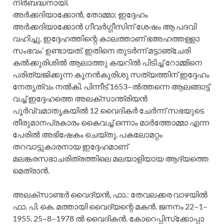
നിര്‍ബദ്ധനായി.
അര്‍ക്കദിയാക്കോന്‍, തോമ്മാ: ഇദ്ദേഹം
അര്‍ക്കദിയാക്കോന്‍ ഗീവര്‍ഗ്ഗീസിന്‌ ശേഷം ആ പദവി
വഹിച്ചു. ഇദ്ദേഹത്തിന്റെ കാലത്താണ്‌ ഭഅഹത്തള്ളാ
സംഭവം’ ഉണ്ടായത്‌. ഇതിനെ തുടര്‍ന്ന്‌ മട്ടാഞ്ചേരി
കല്‍ക്കുരിശില്‍ ആലാത്തു കയറില്‍ പിടിച്ച്‌ റോമ്മിനെ
പരിത്യജിക്കുന്ന കൂനന്‍കുരിശു സത്യത്തിന്‌ ഇദ്ദേഹം
നേതൃത്വം നല്‍കി. പിന്നീട്‌ 1653–ല്‍ത്തന്നെ ആലങ്ങാട്ട്‌
വച്ച്‌ ഇദ്ദേഹത്തെ അലക്‌സാന്ത്രിയന്‍
പൂര്‍വ്വമാതൃകയില്‍ 12 വൈദികര്‍ ചേര്‍ന്ന്‌ സഭയുടെ
തീരുമാനപ്രകാരം കൈവച്ച്‌ ഒന്നാം മാര്‍ത്തോമ്മാ എന്ന
പേരില്‍ അഭിഷേകം ചെയ്‌തു. പകലോമറ്റം
തറവാട്ടുകാരനായ ഇദ്ദേഹമാണ്‌
മലങ്കരസഭാചരിത്രത്തിലെ മലയാളിയായ ആദ്യത്തെ
മെത്രാന്‍.
അലക്‌സാണ്ടര്‍ വൈദ്യന്‍, ഫാ.: തേവലക്കര വാഴയില്‍
ഫാ. പി. കെ. മത്തായി വൈദ്യന്റെ മകന്‍. ജനനം 22–1–
1955. 25–8–1978 ല്‍ വൈദികന്‍. കോറെപ്പിസ്‌ക്കോപ്പാ