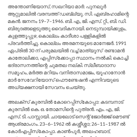
അന്തോണിയോസ്‌, സഖറിയാ മാര്‍: പുനലൂര്‍
ആറ്റുമാലില്‍ വരമ്പത്ത്‌ ഡബ്ല്യു. സി. ഏബ്രഹാമിന്റെ
മകന്‍. ജനനം 19–7–1946. ബി. എ., ജി. എസ്‌. റ്റി., ബി. ഡി.
ബിരുദങ്ങളെടുത്തു വൈദികനായി. നെടുമ്പായിക്കുളം,
കുളത്തൂപ്പുഴ, കൊല്ലം കാദീശാ പള്ളികളില്‍
പ്രവര്‍ത്തിച്ചു. കൊല്ലം അരമനയുടെ മാനേജര്‍. 1991
ഏപ്രില്‍ 30 ന്‌ പരുമലയില്‍ വച്ച്‌ മാത്യൂസ്‌ രണ്ടാമന്‍
കാതോലിക്കാ, എപ്പിസ്‌ക്കോപ്പാ സ്ഥാനം നല്‍കി. കൊച്ചി
ഭദ്രാസനത്തിന്റെ ചുമതല നല്‌കി. സ്ലീബാദാസ
സമൂഹം, മര്‍ത്ത മറിയം വനിതാസമാജം, യൂഹാനോന്‍
മാര്‍ സേവേറിയോസ്‌ ഫൌണ്ടേഷന്‍ എന്നിവയുടെ
അധ്യക്ഷനായി സേവനം ചെയ്‌തു.
അലക്‌സ്‌ കുരമ്പില്‍ കോറെപ്പിസ്‌കോപ്പാ: കടമ്പനാട്‌
കുരമ്പില്‍ കെ. ഒ. തോമസിന്റെ പുത്രന്‍. എം. എ., ജി.
എസ്‌. ടി. പാസ്സായി. ചായലോട്‌ സെന്റ്‌ ജോര്‍ജ്ജ്‌ മൌണ്ട്‌
ആശ്രമാംഗം. 23–6–1962 ല്‍ കശ്ശീശ്ശാ; 26–11–1987 ല്‍
കോര്‍എപ്പിസ്‌കോപ്പാ. കാണ്‍പൂര്‍, അലഹബാദ്‌,