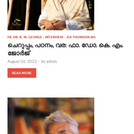
FR. DR. K. M. GEORGE
/
INTERVIEW
/
JIJI THOMSON IAS
ചെറുപ്പം, പഠനം, വര: ഫാ. ഡോ. കെ. എം.
ജോര്‍ജ്
August 26, 2023
-
by
admin
READ MORE