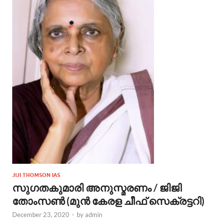
JIJI THOMSON IAS
സുഗതകുമാരി അനുസ്മരണം / ജിജി
തോംസണ്‍ (മുന്‍ കേരള ചീഫ് സെക്രട്ടറി)
December 23, 2020
-
by
admin