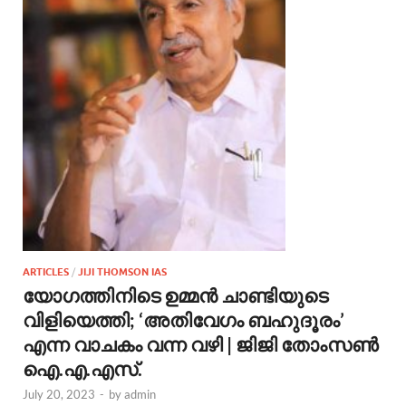
ARTICLES
/
JIJI THOMSON IAS
യോഗത്തിനിടെ ഉമ്മന്‍ ചാണ്ടിയുടെ
വിളിയെത്തി; ‘അതിവേഗം ബഹുദൂരം’
എന്ന വാചകം വന്ന വഴി | ജിജി തോംസണ്‍
ഐ.എ.എസ്.
July 20, 2023
-
by
admin