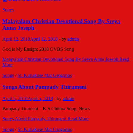
Songs
Malayalam Christian Devotional Song By Sreya
Anna Joseph
April 12, 2018
April 12, 2018
-
by
admin
God is My Ensign: 2018 OVBS Song
Malayalam Christian Devotional Song By Sreya Anna Joseph
Read
More
Songs
/
St. Kuriakose Mar Gregorios
Songs About Pampady Thirumeni
April 5, 2018
April 5, 2018
-
by
admin
Pampady Tirumeni – K.S Chithra Song. News
Songs About Pampady Thirumeni
Read More
Songs
/
St. Kuriakose Mar Gregorios