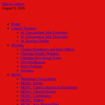
Skip to content
August 9, 2026
Malankara Orthodox TV
m tv
Home
Church Teachers
St. Geevarghese Mar Gregorios
St. Geevarghese Mar Dionysius
St. Baselios Yeldho
Worship
Church Dignitaries and their Offices
Christian World: Websites
Christian Devotional Songs
Divyabodhanam
Holy Qurbana
Sermons
MOSC
Malankara Associations
MOSC: Books
MOSC: Church Historical Documents
MOSC: Church History
MOSC: Constitution
MOSC: Writers
MOSC: Key Personalities