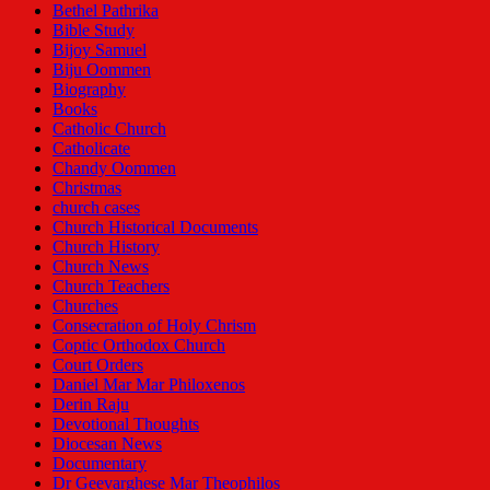
Bethel Pathrika
Bible Study
Bijoy Samuel
Biju Oommen
Biography
Books
Catholic Church
Catholicate
Chandy Oommen
Christmas
church cases
Church Historical Documents
Church History
Church News
Church Teachers
Churches
Consecration of Holy Chrism
Coptic Orthodox Church
Court Orders
Daniel Mar Mar Philoxenos
Derin Raju
Devotional Thoughts
Diocesan News
Documentary
Dr Geevarghese Mar Theophilos