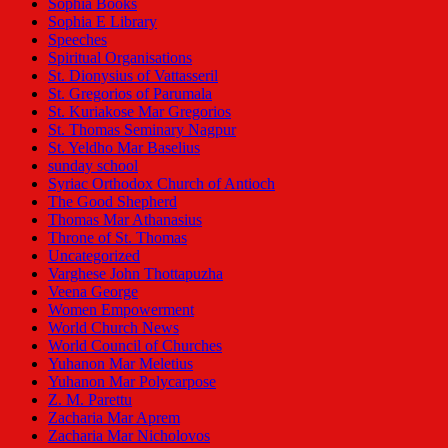
Sophia Books
Sophia E Library
Speeches
Spiritual Organisations
St. Dionysius of Vattasseril
St. Gregorios of Parumala
St. Kuriakose Mar Gregorios
St. Thomas Seminary Nagpur
St. Yeldho Mar Baselius
sunday school
Syriac Orthodox Church of Antioch
The Good Shepherd
Thomas Mar Athanasius
Throne of St. Thomas
Uncategorized
Varghese John Thottapuzha
Veena George
Women Empowerment
World Church News
World Council of Churches
Yuhanon Mar Meletius
Yuhanon Mar Polycarpose
Z. M. Parettu
Zacharia Mar Aprem
Zacharia Mar Nicholovos