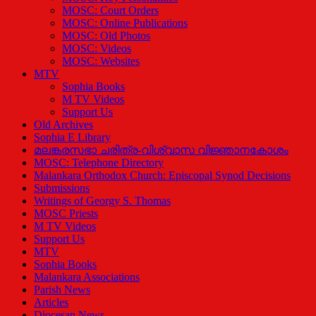
MOSC: Court Orders
MOSC: Online Publications
MOSC: Old Photos
MOSC: Videos
MOSC: Websites
MTV
Sophia Books
M TV Videos
Support Us
Old Archives
Sophia E Library
മലങ്കരസഭാ ചരിത്ര-വിശ്വാസ വിജ്ഞാനകോശം
MOSC: Telephone Directory
Malankara Orthodox Church: Episcopal Synod Decisions
Submissions
Writings of Georgy S. Thomas
MOSC Priests
M TV Videos
Support Us
MTV
Sophia Books
Malankara Associations
Parish News
Articles
Diocesan News