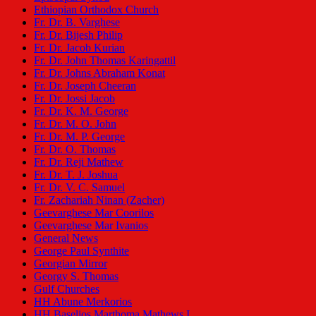
Ethiopian Orthodox Church
Fr. Dr. B. Varghese
Fr. Dr. Bijesh Philip
Fr. Dr. Jacob Kurian
Fr. Dr. John Thomas Karingattil
Fr. Dr. Johns Abraham Konat
Fr. Dr. Joseph Cheeran
Fr. Dr. Jossi Jacob
Fr. Dr. K. M. George
Fr. Dr. M. O. John
Fr. Dr. M. P. George
Fr. Dr. O. Thomas
Fr. Dr. Reji Mathew
Fr. Dr. T. J. Joshua
Fr. Dr. V. C. Samuel
Fr. Zachariah Ninan (Zacher)
Geevarghese Mar Coorilos
Geevarghese Mar Ivanios
General News
George Paul Synthite
Georgian Mirror
Georgy S. Thomas
Gulf Churches
HH Abune Merkorios
HH Baselios Marthoma Mathews I