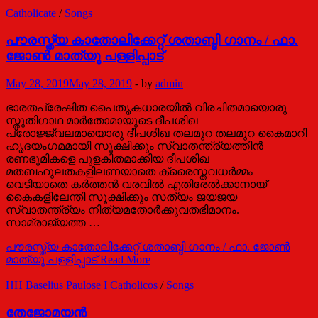
Catholicate
/
Songs
പൗരസ്ത്യ കാതോലിക്കേറ്റ് ശതാബ്ദി ഗാനം / ഫാ.
ജോണ്‍ മാത്യു പള്ളിപ്പാട്
May 28, 2019
May 28, 2019
-
by
admin
ഭാരതപ്രേഷിത പൈതൃകധാരയില്‍ വിരചിതമായൊരു
സ്തുതിഗാഥ മാര്‍തോമായുടെ ദീപശിഖ
പ്രോജ്ജ്വലമായൊരു ദീപശിഖ തലമുറ തലമുറ കൈമാറി
ഹൃദയംഗമമായി സൂക്ഷിക്കും സ്വാതന്ത്ര്യത്തിന്‍
രണഭൂമികളെ പുളകിതമാക്കിയ ദീപശിഖ
മതബഹുലതകളിലണയാതെ ക്രൈസ്തവധര്‍മ്മം
വെടിയാതെ കര്‍ത്തന്‍ വരവില്‍ എതിരേല്‍ക്കാനായ്
കൈകളിലേന്തി സൂക്ഷിക്കും സത്യം ജയജയ
സ്വാതന്ത്ര്യം നിത്യമതോര്‍ക്കുവതഭിമാനം.
സാമ്രാജ്യത്ത …
പൗരസ്ത്യ കാതോലിക്കേറ്റ് ശതാബ്ദി ഗാനം / ഫാ. ജോണ്‍
മാത്യു പള്ളിപ്പാട്
Read More
HH Baselius Paulose I Catholicos
/
Songs
തേജോമയൻ