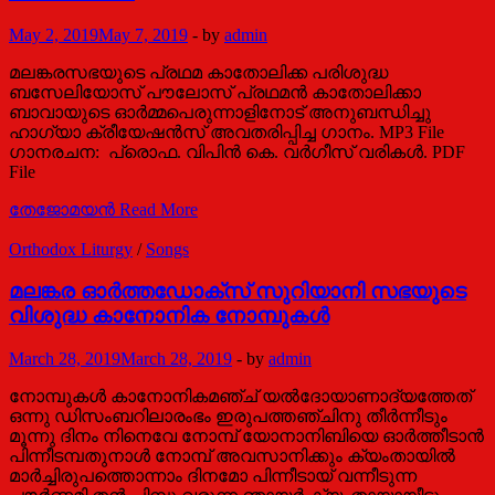
May 2, 2019
May 7, 2019
-
by
admin
മലങ്കരസഭയുടെ പ്രഥമ കാതോലിക്ക പരിശുദ്ധ
ബസേലിയോസ് പൗലോസ് പ്രഥമൻ കാതോലിക്കാ
ബാവായുടെ ഓർമ്മപെരുന്നാളിനോട് അനുബന്ധിച്ചു
ഹാഗ്യാ ക്രീയേഷൻസ് അവതരിപ്പിച്ച ഗാനം. MP3 File
ഗാനരചന: പ്രൊഫ. വിപിന്‍ കെ. വര്‍ഗീസ് വരികള്‍. PDF
File
തേജോമയൻ
Read More
Orthodox Liturgy
/
Songs
മലങ്കര ഓര്‍ത്തഡോക്സ് സുറിയാനി സഭയുടെ
വിശുദ്ധ കാനോനിക നോമ്പുകള്‍
March 28, 2019
March 28, 2019
-
by
admin
നോമ്പുകൾ കാനോനികമഞ്ച് യൽദോയാണാദ്യത്തേത്
ഒന്നു ഡിസംബറിലാരംഭം ഇരുപത്തഞ്ചിനു തീർന്നീടും
മൂന്നു ദിനം നിനെവേ നോമ്പ് യോനാനിബിയെ ഓർത്തീടാൻ
പിന്നീടമ്പതുനാൾ നോമ്പ് അവസാനിക്കും ക്യംതായിൽ
മാർച്ചിരുപത്തൊന്നാം ദിനമോ പിന്നീടായ് വന്നീടുന്ന