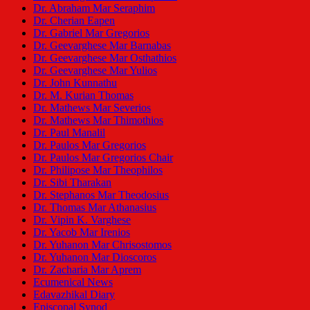
Dr. Abraham Mar Seraphim
Dr. Cherian Eapen
Dr. Gabriel Mar Gregorios
Dr. Geevarghese Mar Barnabas
Dr. Geevarghese Mar Osthathios
Dr. Geevarghese Mar Yulios
Dr. John Kunnathu
Dr. M. Kurian Thomas
Dr. Mathews Mar Severios
Dr. Mathews Mar Thimothios
Dr. Paul Manalil
Dr. Paulos Mar Gregorios
Dr. Paulos Mar Gregorios Chair
Dr. Philipose Mar Theophilos
Dr. Sibi Tharakan
Dr. Stephanos Mar Theodosius
Dr. Thomas Mar Athanasius
Dr. Vipin K. Varghese
Dr. Yacob Mar Irenios
Dr. Yuhanon Mar Chrisostomos
Dr. Yuhanon Mar Dioscoros
Dr. Zacharia Mar Aprem
Ecumenical News
Edavazhikal Diary
Episcopal Synod