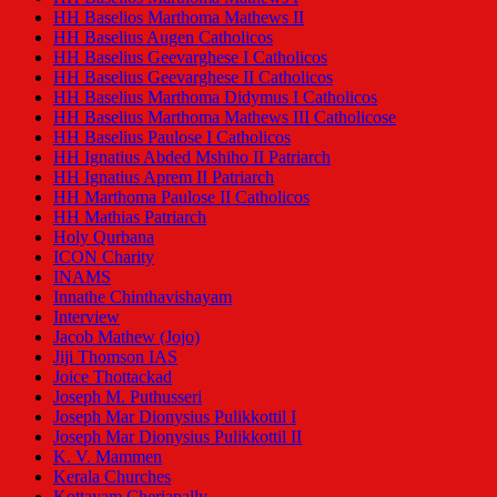
HH Baselios Marthoma Mathews II
HH Baselius Augen Catholicos
HH Baselius Geevarghese I Catholicos
HH Baselius Geevarghese II Catholicos
HH Baselius Marthoma Didymus I Catholicos
HH Baselius Marthoma Mathews III Catholicose
HH Baselius Paulose I Catholicos
HH Ignatius Abded Mshiho II Patriarch
HH Ignatius Aprem II Patriarch
HH Marthoma Paulose II Catholicos
HH Mathias Patriarch
Holy Qurbana
ICON Charity
INAMS
Innathe Chinthavishayam
Interview
Jacob Mathew (Jojo)
Jiji Thomson IAS
Joice Thottackad
Joseph M. Puthusseri
Joseph Mar Dionysius Pulikkottil I
Joseph Mar Dionysius Pulikkottil II
K. V. Mammen
Kerala Churches
Kottayam Cheriapally