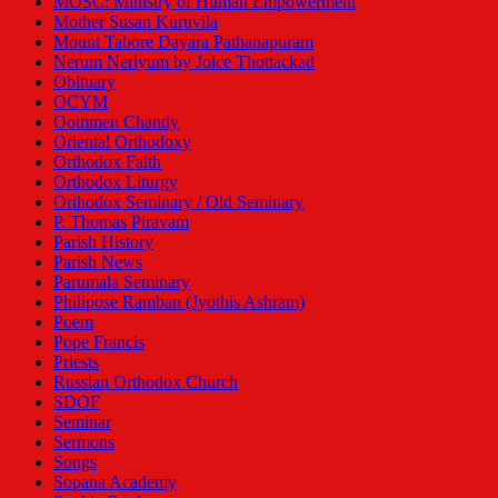
MOSC: Ministry of Human Empowerment
Mother Susan Kuruvila
Mount Tabore Dayara Pathanapuram
Nerum Neriyum by Joice Thottackad
Obituary
OCYM
Oommen Chandy
Oriental Orthodoxy
Orthodox Faith
Orthodox Liturgy
Orthodox Seminary / Old Seminary
P. Thomas Piravam
Parish History
Parish News
Parumala Seminary
Philipose Ramban (Jyothis Ashram)
Poem
Pope Francis
Priests
Russian Orthodox Church
SDOF
Seminar
Sermons
Songs
Sopana Academy