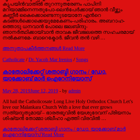
കൃപയിന്‍വാതില്‍ തുറന്നുതരേണം പാപിനി
മറിയാമ്മിനെന്നതുപോ-ലെന്‍പേര്‍ക്കായ് ഞാന്‍ വീഴ്ത്തും
കണ്ണീര്‍ കൈക്കൊണ്ടെന്നുടയോനേ എന്‍റെ
കടങ്ങള്‍ക്കൊക്കെയുമേകേണം-പരിഹാരം. അബറാഹ-
ത്തൊടു ധനവാന്‍ പോലെ ജലബിന്ദു-
ഞാനര്‍ത്ഥിക്കായ്വാന്‍ താവക ജീവജലത്തെ സഹചരമായ്
നല്‍കണമേ- ബാറെക്മോര്‍. ജീവന്‍ തന്‍ വഴി …
അനുതാപകീര്‍ത്തനങ്ങള്‍
Read More
Catholicate
/
Dr. Yacob Mar Irenios
/
Songs
കാതോലിക്കേറ്റ് ശതാബ്ദി ഗാനം / ഡോ.
യാക്കോബ് മാര്‍ ഐറേനിയോസ്
May 28, 2019
June 12, 2019
-
by
admin
All hail the Catholicosate Long Live Holy Orthodox Church Let’s
love our Malankara Church With a love that ever grows
സത്യദൂതുമായ് – ഭാരതഭൂവില്‍ യേശുദേവന് പ്രിയനാം
ശിഷ്യന്‍ തോമ്മാ ശ്ലീഹാ എത്തി വിരവില്‍ …
കാതോലിക്കേറ്റ് ശതാബ്ദി ഗാനം / ഡോ. യാക്കോബ് മാര്‍
ഐറേനിയോസ്
Read More