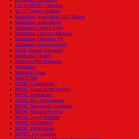
List of MOSC Churches
M. G. George Muthoot
Malankara Association 2017 March
Malankara Associations
Malankara Church Unity
Malankara Edavaka Pathrika
Malankara Orthodox TV
Malankara Sabha Monthly
Marth Mariam Samajam
Marthoma Church
Mathews Mar Barnabas
Meditation
Memorial Feast
MGOCSM
MOSC Constitution
MOSC Flood Relief Project
MOSC Institutions
MOSC Key Personalities
MOSC Managing Committee
MOSC Mission Projects
MOSC News Bullettin
MOSC Old Photos
MOSC Publications
MOSC: Lay Leaders