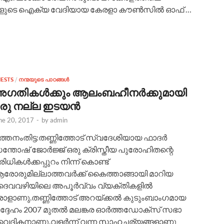
ളുടെ ഐക്യ വേദിയായ കേരളാ കൗൺസിൽ ഓഫ് …
IESTS
/
നന്മയുടെ പാഠങ്ങള്‍
ഗതികൾക്കും ആലംബഹീനർക്കുമായി
രു നല്ല ഇടയൻ
ne 20, 2017
-
by
admin
പത്തനംതിട്ട:തണ്ണിത്തോട്‌ സ്വദേശിയായ ഫാദർ
ന്തോഷ്‌ ജോർജ്ജ്‌ ഒരു ക്രിസ്തീയ പുരോഹിതന്റെ
ിധികൾക്കപ്പുറം നിന്ന് കൊണ്ട്‌
രോരുമില്ലാത്തവർക്ക്‌ കൈത്താങ്ങായി മാറിയ
ൈവവഴിയിലെ അപൂർവ്വം വ്യക്തികളിൽ
രാളാണു.തണ്ണിത്തോട്‌ അറയ്ക്കൽ കുടുംബാംഗമായ
ദ്ദേഹം 2007 മുതൽ മലങ്കര ഓർത്തഡോക്സ്‌ സഭാ
ൈദികനാണു.വളർന്ന് വന്ന സാഹചര്യങ്ങളാണു