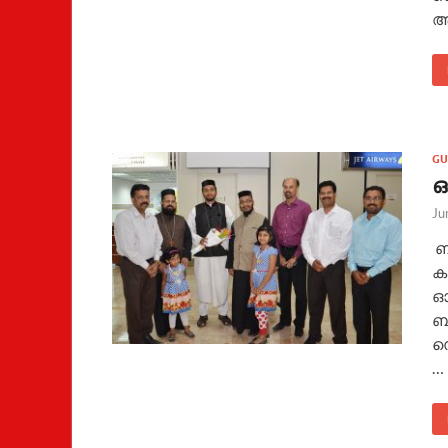
ആ
GU
ഒ
Ju
ബ
കത
ഓ
ബ
സെ
…