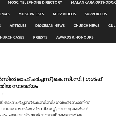
MOSC: TELEPHONE DIRECTORY
MALANKARA ORTHODOX C
HOMAS
MOSC PRIESTS
M TV VIDEOS
SUPPORT US
S
ARTICLES
DIOCESAN NEWS
CHURCH NEWS
GUL
HURCH CASES
PRIESTS
AWARDS & HONOURS
ിൽ ഓഫ് ചർച്ചസ് (കെ.സി.സി.) ഗൾഫ്
തിയ സാരഥ്യം
min
ഓഫ് ചർച്ചസ് (കെ.സി.സി.) ഗൾഫ് സോണിന്
റവ. ജോ മാത്യു പ്രസിഡന്റ് , ബാബു കുര്യൻ
ി എം. ചാക്കോ ട്രഷറർ ദുബായ്: കേരളത്തിലെ