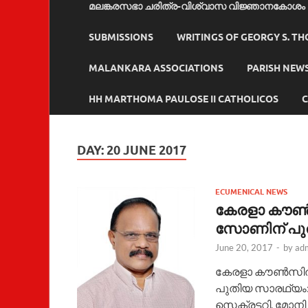
മലങ്കരസഭാ ചരിത്ര-വിശ്വാസ വിജ്ഞാനകോശം
SUBMISSIONS
WRITINGS OF GEORGY S. T
MALANKARA ASSOCIATIONS
PARISH NEW
HH MARTHOMA PAULOSE II CATHOLICOS
C
DAY:
20 JUNE 2017
ECUMENICAL NEWS
കേരളാ കൗൺസ
സോണിന് പു
June 20, 2017
-
by
ad
കേരളാ കൗൺസിൽ 
പുതിയ സാരഥ്യം: 
സെക്രട്ടറി, മോന