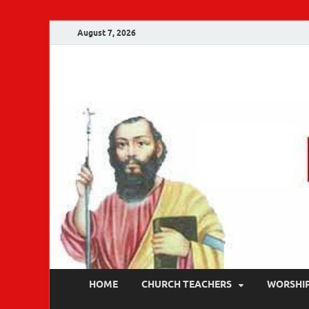
August 7, 2026
Malankara Ortho
m tv
HOME
CHURCH TEACHERS
WORSHI