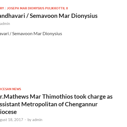
ORY
/
JOSEPH MAR DIONYSIUS PULIKKOTTIL II
ndhavari / Semavoon Mar Dionysius
admin
vari / Semavoon Mar Dionysius
OCESAN NEWS
r.Mathews Mar Thimothios took charge as
ssistant Metropolitan of Chengannur
iocese
gust 18, 2017
-
by
admin