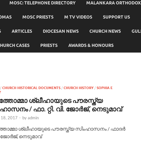
MOSC: TELEPHONE DIRECTORY
MALANKARA ORTHODOX C
HOMAS
MOSC PRIESTS
M TV VIDEOS
SUPPORT US
S
ARTICLES
DIOCESAN NEWS
CHURCH NEWS
GUL
HURCH CASES
PRIESTS
AWARDS & HONOURS
/
CHURCH HISTORICAL DOCUMENTS
/
CHURCH HISTORY
/
SOPHIA E
Y
്‍ത്തോമ്മാ ശ്ലീഹായുടെ പൗരസ്ത്യ
ാസനം / ഫാ. റ്റി. വി. ജോര്‍ജ്, നെടുമാവ്
 18, 2017
-
by
admin
‍ത്തോമ്മാ ശ്ലീഹായുടെ പൗരസ്ത്യ സിംഹാസനം / ഫാദര്‍
വി. ജോര്‍ജ്, നെടുമാവ്