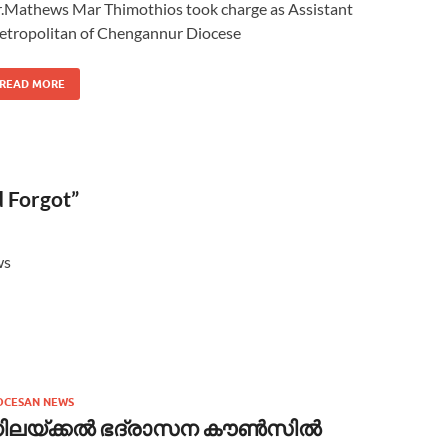
.Mathews Mar Thimothios took charge as Assistant
tropolitan of Chengannur Diocese
READ MORE
 Forgot”
ews
OCESAN NEWS
ിലയ്ക്കൽ ഭദ്രാസന കൗൺസിൽ