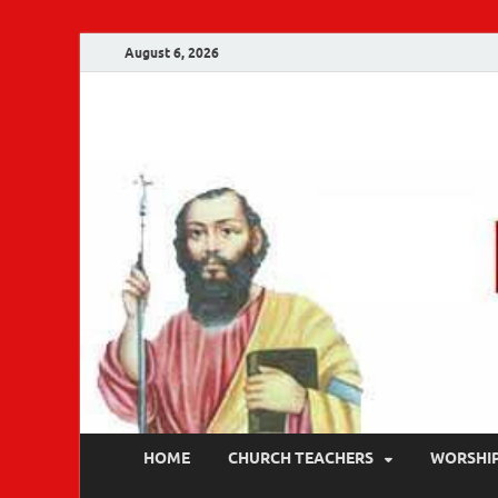
August 6, 2026
Malankara Ortho
m tv
HOME
CHURCH TEACHERS
WORSHI