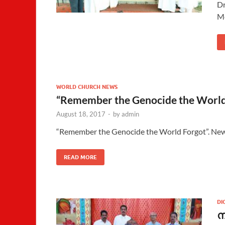
Dr
Me
WORLD CHURCH NEWS
“Remember the Genocide the World
August 18, 2017
-
by
admin
“Remember the Genocide the World Forgot”. N
READ MORE
DI
ന