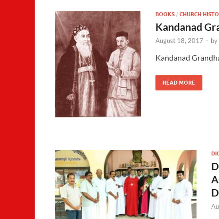
BOOKS
/
CHURCH HIST
Kandanad Gra
August 18, 2017
-
by
Kandanad Grandha
READ MORE
DI
D
A
D
Au