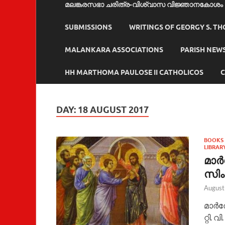
മലങ്കരസഭാ ചരിത്ര-വിശ്വാസ വിജ്ഞാനകോശം
SUBMISSIONS
WRITINGS OF GEORGY S. T
MALANKARA ASSOCIATIONS
PARISH NEW
HH MARTHOMA PAULOSE II CATHOLICOS
C
DAY:
18 AUGUST 2017
BOOKS
LIBRAR
മാര
സിംഹ
August
മാര്
റ്റി. 