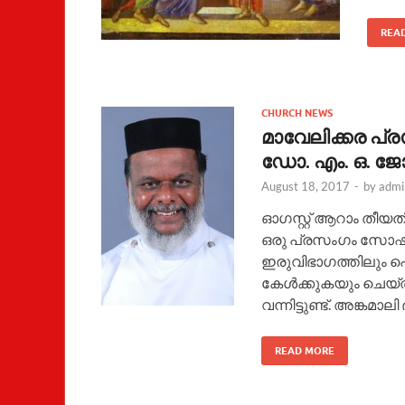
REA
CHURCH NEWS
മാവേലിക്കര പ്ര
ഡോ. എം. ഒ. 
August 18, 2017
-
by
admi
ഓഗസ്റ്റ് ആറാം തീയ
ഒരു പ്രസംഗം സോഷ
ഇരുവിഭാഗത്തിലും 
കേൾക്കുകയും ചെയ്
വന്നിട്ടുണ്ട്. അങ്കമ
READ MORE