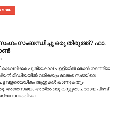
D MORE
സംഗം സംബന്ധിച്ചു ഒരു തിരുത്ത് / ഫാ.
ജോൺ
n
തി മാവേലിക്കര പുതിയകാവ് പള്ളിയിൽ ഞാൻ നടത്തിയ
്യൽ മീഡിയയിൽ വരികയും മലങ്കര സഭയിലെ
പെട്ട വളരെയധികം ആളുകൾ കാണുകയും
തു. അതേസമയം അതിൽ ഒരു വസ്തുതാപരമായ പിഴവ്
ാലി ഭദ്രാസനത്തിലെ …