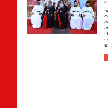
Au
റ
ന
തെ
മ
ന
നട
ഇട