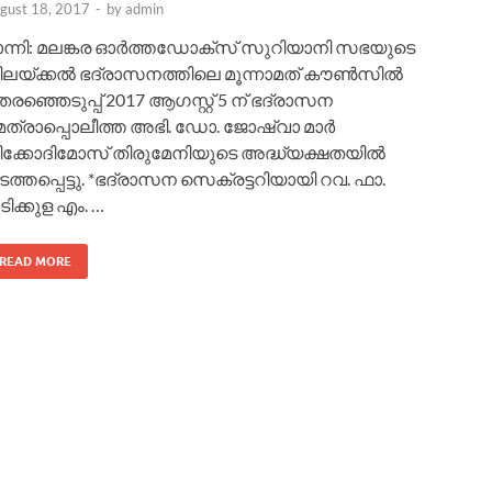
gust 18, 2017
-
by
admin
ാന്നി: മലങ്കര ഓർത്തഡോക്സ് സുറിയാനി സഭയുടെ
ിലയ്ക്കൽ ഭദ്രാസനത്തിലെ മൂന്നാമത് കൗൺസിൽ
രഞ്ഞെടുപ്പ് 2017 ആഗസ്റ്റ് 5 ന് ഭദ്രാസന
െത്രാപ്പൊലീത്ത അഭി. ഡോ. ജോഷ്വാ മാർ
ിക്കോദിമോസ് തിരുമേനിയുടെ അദ്ധ്യക്ഷതയിൽ
ത്തപ്പെട്ടു. *ഭദ്രാസന സെക്രട്ടറിയായി റവ. ഫാ.
ിക്കുള എം. …
READ MORE