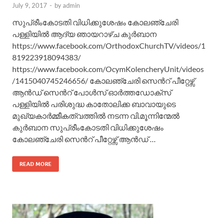
July 9, 2017
-
by
admin
സുപ്രീംകോടതി വിധിക്കുശേഷം കോലഞ്ചേരി
പള്ളിയില്‍ ആദ്യ ഞായറാഴ്ച കുര്‍ബാന
https://www.facebook.com/OrthodoxChurchTV/videos/1
819223918094383/
https://www.facebook.com/OcymKolencheryUnit/videos
/1415040745246656/ കോലഞ്ചേരി സെന്‍റ് പീറ്റേഴ്സ്
ആന്‍ഡ്‌ സെന്‍റ് പോള്‍സ് ഓര്‍ത്തഡോക്സ്
പള്ളിയില്‍ പരിശുദ്ധ കാതോലിക്ക ബാവായുടെ
മുഖ്യകാര്‍മ്മീകത്വത്തില്‍ നടന്ന വി.മൂന്നിന്മേല്‍
കുര്‍ബാന സുപ്രീംകോടതി വിധിക്കുശേഷം
കോലഞ്ചേരി സെന്‍റ് പീറ്റേഴ്സ് ആന്‍ഡ് …
READ MORE