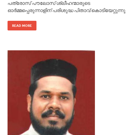
പത്രോസ് പൗലോസ് ശ്ലീഹന്മാരുടെ
ഓർമ്മപ്പെരുന്നാളിന് പരിശുദ്ധ പിതാവ് കൊടിയേറ്റുന്നു
READ MORE