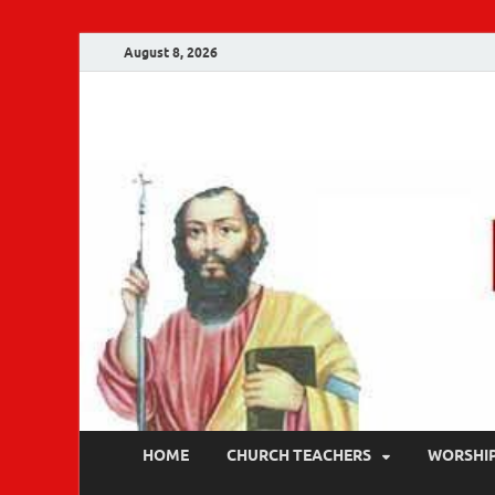
August 8, 2026
Malankara Ortho
m tv
HOME
CHURCH TEACHERS
WORSHI