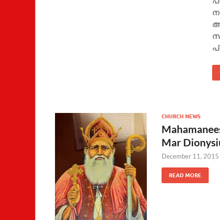
പ
ന
അര
സഖ
പ
CHURCH NEWS
Mahamaneesh
Mar Dionysiu
December 11, 2015
READ MORE