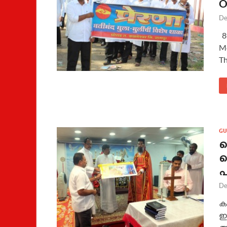
O
De
8t
Me
Th
GU
സ
ഫ
പ
De
ക
ഇ