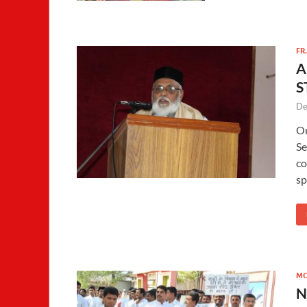
FR
A
S
De
On
Se
co
sp
MO
N