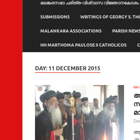
മലങ്കരസഭാ ചരിത്ര-വിശ്വാസ വിജ്ഞാനകോശം
SUBMISSIONS
WRITINGS OF GEORGY S. T
MALANKARA ASSOCIATIONS
PARISH NEW
HH MARTHOMA PAULOSE II CATHOLICOS
C
DAY:
11 DECEMBER 2015
HH 
ആ
സ
മ
Dec
ആ
സഭ