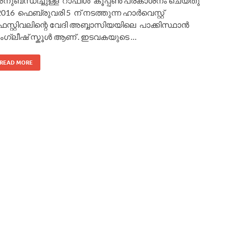
നുബന്ധിച്ചുള്ള റാഫിൾ കൂപ്പണ്‍ പ്രകാശനം ചെയ്തു
 2016 ഫെബ്രുവരി 5 ന് നടത്തുന്ന ഹാർവെസ്റ്റ്
െസ്റ്റിവലിന്റെ വേദി അബ്ബാസിയയിലെ പാക്കിസ്ഥാൻ
ംഗ്ലീഷ് സ്കൂൾ ആണ് . ഇടവകയുടെ …
READ MORE