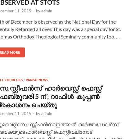
BSERVED AT STOTS
cember 11, 2015
-
by
admin
h of December is observed as the National Day for the
ntally Retarded all over. This day was a special day for St.
omas Orthodox Theological Seminary community too. …
READ MORE
LF CHURCHES
/
PARISH NEWS
െ.സ്റ്റീഫൻസ് ഹാർവെസ്റ്റ് ഫെസ്റ്റ്
െബ്രുവരി 5 ന് ; റാഫിൾ കൂപ്പണ്‍
്രകാശനം ചെയ്തു
cember 11, 2015
-
by
admin
ുവൈറ്റ്‌ സെ : സ്റ്റീഫൻസ് ഇന്ത്യൻ ഓർത്തഡോൿസ്‌
ടവകയുടെ ഹാർവെസ്റ്റ് ഫെസ്റ്റിവലിനോട്‌