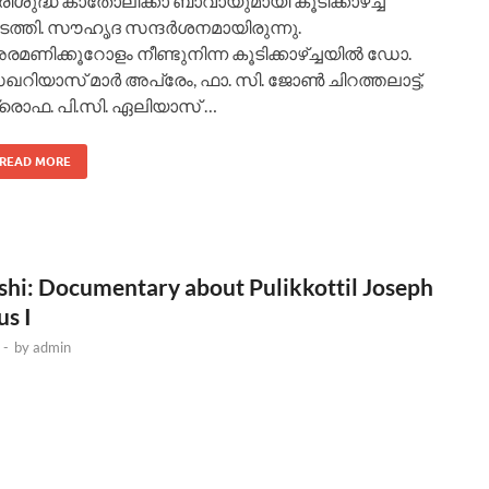
രിശുദ്ധ കാതോലിക്കാ ബാവായുമായി കൂടിക്കാഴ്ച്ച
ടത്തി. സൗഹൃദ സന്ദര്‍ശനമായിരുന്നു.
മണിക്കൂറോളം നീണ്ടുനിന്ന കൂടിക്കാഴ്ച്ചയില്‍ ഡോ.
റിയാസ് മാര്‍ അപ്രേം, ഫാ. സി. ജോണ്‍ ചിറത്തലാട്ട്,
്രൊഫ. പി.സി. ഏലിയാസ് …
READ MORE
i: Documentary about Pulikkottil Joseph
s I
-
by
admin