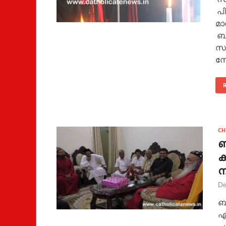
പി
മാ
ബാ
സു
സേ
CH
ബ
ക
ന
De
ബി
ഏറ