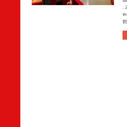
അ
.
ഫ
ഇ