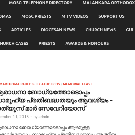
MOSC: TELEPHONE DIRECTORY
MALANKARA ORTHODOX C
HOMAS
MOSC PRIESTS
M TV VIDEOS
SUPPORT US
S
ARTICLES
DIOCESAN NEWS
CHURCH NEWS
GUL
HURCH CASES
PRIESTS
AWARDS & HONOURS
MARTHOMA PAULOSE II CATHOLICOS
/
MEMORIAL FEAST
രാധനാ ബോധ്യത്തോടൊപ്പം
ാമൂഹ്യ പ്രതിബദ്ധതയും ആവശ്യം –
ാത്യൂസ്‌ മാർ സേവേറിയോസ്
ember 11, 2015
-
by
admin
രാധനാ ബോധ്യത്തോടൊപ്പം ആഴമുള്ള
ാദര്‍ശനവും സാമൂഹ്യ പ്രതിബദ്ധതയും ആത്മീയ