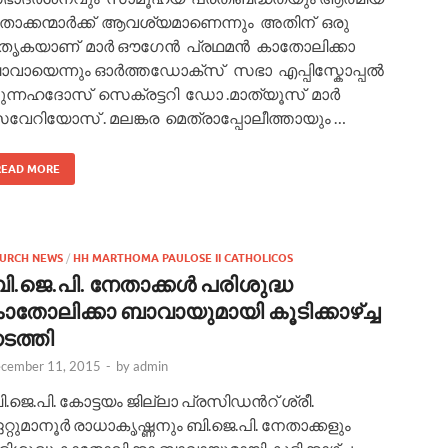
താക്കന്മാര്‍ക്ക് ആവശ്യമാണെന്നും അതിന് ഒരു
തൃകയാണ്‌ മാർ ഔഗേന്‍ പ്രഥമന്‍ കാതോലിക്കാ
വായെന്നും ഓർത്തഡോക്സ് സഭാ എപ്പിസ്കോപ്പല്‍
ന്നഹദോസ് സെക്രട്ടറി ഡോ .മാത്യൂസ്‌ മാര്‍
വേറിയോസ് . മലങ്കര മെത്രാപ്പോലീത്തായും …
READ MORE
URCH NEWS
/
HH MARTHOMA PAULOSE II CATHOLICOS
ി.ജെ.പി. നേതാക്കള്‍ പരിശുദ്ധ
ാതോലിക്കാ ബാവായുമായി കൂടിക്കാഴ്ച്ച
ടത്തി
cember 11, 2015
-
by
admin
.ജെ.പി. കോട്ടയം ജില്ലാ പ്രസിഡന്‍റ് ശ്രീ.
്റുമാനൂര്‍ രാധാകൃഷ്ണനും ബി.ജെ.പി. നേതാക്കളും