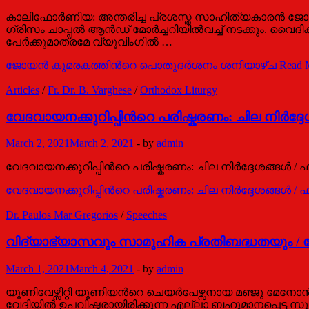
കാലിഫോര്‍ണിയ: അന്തരിച്ച പ്രശസ്ത സാഹിത്യകാരന്‍ ജോയ
ഗ്രിസം ചാപ്പല്‍ ആന്‍ഡ് മോര്‍ച്ചറിയില്‍വച്ച് നടക്കും. 
പേര്‍ക്കുമാത്രമേ വ്യൂവിംഗില്‍ …
ജോയന്‍ കുമരകത്തിന്‍റെ പൊതുദര്‍ശനം ശനിയാഴ്ച
Read 
Articles
/
Fr. Dr. B. Varghese
/
Orthodox Liturgy
വേദവായനക്കുറിപ്പിന്‍റെ പരിഷ്കരണം: ചില നിര്‍ദ്
March 2, 2021
March 2, 2021
-
by
admin
വേദവായനക്കുറിപ്പിന്‍റെ പരിഷ്കരണം: ചില നിര്‍ദ്ദേശങ്ങള്‍ 
വേദവായനക്കുറിപ്പിന്‍റെ പരിഷ്കരണം: ചില നിര്‍ദ്ദേശങ്ങള്‍ 
Dr. Paulos Mar Gregorios
/
Speeches
വിദ്യാഭ്യാസവും സാമൂഹിക പ്രതിബദ്ധതയും /
March 1, 2021
March 4, 2021
-
by
admin
യൂണിവേഴ്സിറ്റി യൂണിയന്‍റെ ചെയര്‍പേഴ്സനായ മഞ്ജു മേനോന്
വേദിയില്‍ ഉപവിഷ്ടരായിരിക്കുന്ന എല്ലാ ബഹുമാനപ്പെട്ട സുഹ