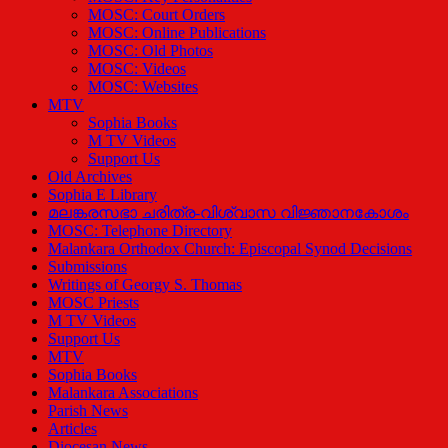
MOSC: Court Orders
MOSC: Online Publications
MOSC: Old Photos
MOSC: Videos
MOSC: Websites
MTV
Sophia Books
M TV Videos
Support Us
Old Archives
Sophia E Library
മലങ്കരസഭാ ചരിത്ര-വിശ്വാസ വിജ്ഞാനകോശം
MOSC: Telephone Directory
Malankara Orthodox Church: Episcopal Synod Decisions
Submissions
Writings of Georgy S. Thomas
MOSC Priests
M TV Videos
Support Us
MTV
Sophia Books
Malankara Associations
Parish News
Articles
Diocesan News