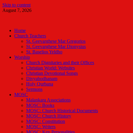
Skip to content
August 7, 2026
Malankara Orthodox TV
m tv
Home
Church Teachers
St. Geevarghese Mar Gregorios
St. Geevarghese Mar Dionysius
St. Baselios Yeldho
Worship
Church Dignitaries and their Offices
Christian World: Websites
Christian Devotional Songs
Divyabodhanam
Holy Qurbana
Sermons
MOSC
Malankara Associations
MOSC: Books
MOSC: Church Historical Documents
MOSC: Church History
MOSC: Constitution
MOSC: Writers
MOSC: Key Personalities