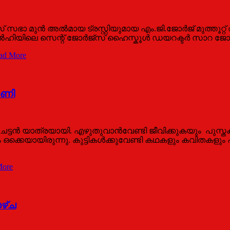
ഭാ മുൻ അൽമായ ട്രസ്റ്റിയുമായ എം.ജി.ജോർജ് മുത്തൂറ്റ് അന്
ലെ സെന്റ് ജോർജ്സ് ഹൈസ്കൂൾ ഡയറക്ടർ സാറ ജോർജ് മുത്തൂറ
ad More
റണി
ചേട്ടന്‍ യാത്രയായി. എഴുതുവാന്‍വേണ്ടി ജീവിക്കുകയും പു
ഒക്കെയായിരുന്നു. കുട്ടികള്‍ക്കുവേണ്ടി കഥകളും കവിതകള
ore
ഴ്ച