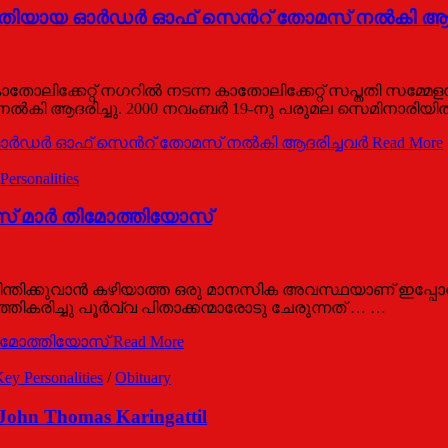
ായ ഓര്‍ഡര്‍ ഓഫ് സെന്‍റ് തോമസ് നല്‍കി ആദര
ോലിക്കേറ്റ് നഗറില്‍ നടന്ന കാതോലിക്കേറ്റ് സപ്തതി സമ്മേളനത
കി ആദരിച്ചു. 2000 നവംബര്‍ 19-നു പരുമല സെമിനാരിയില്‍ വച
ഡര്‍ ഓഫ് സെന്‍റ് തോമസ് നല്‍കി ആദരിച്ചവര്‍
Read More
rsonalities
സ് മാർ തിമോത്തിയോസ്
ിന്തിക്കുവാൻ കഴിയാത്ത ഒരു മാനസിക അവസ്ഥയാണ് ഇപ്പോൾ
തികരിച്ചു പൂർവ്വ പിതാക്കന്മാരോടു ചേരുന്നത് … …
തിമോത്തിയോസ്
Read More
y Personalities
/
Obituary
John Thomas Karingattil