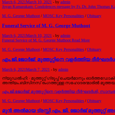
March 6, 2021
March 10, 2021
-
by
admin
Joyan Kumarakam: Condolences message by Fr. Dr. John Thomas Kar
M. G. George Muthoot
/
MOSC Key Personalities
/
Obituary
Funeral Service of M. G. George Muthoot
March 6, 2021
March 10, 2021
-
by
admin
Funeral Service of M. G. George Muthoot
Read More
M. G. George Muthoot
/
MOSC Key Personalities
/
Obituary
എം.ജി.ജോർജ്: മുത്തൂറ്റിനെ വളർത്തിയ ദീർഘദർ
March 6, 2021
March 7, 2021
-
by
admin
ന്യൂഡൽഹി: ∙ മുത്തൂറ്റ് ഗ്രൂപ്പ് ചെയർമാനും ഓർത്തഡോക്സ്
അന്ത്യം.ബിസിനസ് രംഗത്തുള്ള സഹോദരന്മാരിൽ മൂത്തയാള
എം.ജി.ജോർജ്: മുത്തൂറ്റിനെ വളർത്തിയ ദീർഘദർശി, സാമ്
M. G. George Muthoot
/
MOSC Key Personalities
/
Obituary
മുൻ അൽമായ ട്രസ്റ്റി എം. ജി. ജോർജ് മുത്തൂറ്റ് അന്