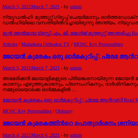
March 5, 2021
March 7, 2021
-
by
admin
ന്യൂഡൽഹി∙ മുത്തൂറ്റ് ഗ്രൂപ്പ് ചെയർമാനും ഓർത്തഡോക്സ് സ
ഡൽഹിയിലെ വസതിയിൽവച്ചായിരുന്നു അന്ത്യം. ന്യൂഡൽഹിയി
മുൻ അൽമായ ട്രസ്റ്റി എം. ജി. ജോർജ് മുത്തൂറ്റ് അന്തരിച്ചു
Re
Articles
/
Malankara Orthodox TV
/
MOSC Key Personalities
ജോയന്‍ കുമരകം ഒരു ഓര്‍മകുറിപ്പ് / പ്രേമ ആന്‍
March 5, 2021
March 7, 2021
-
by
admin
അമേരിക്കന്‍ മലയാളികളുടെ പ്രിയങ്കരനായിരുന്ന ജോയന്‍ 
കാരനും എഴുത്തുകാരനും, പ്രാസംഗികനും, ദാര്‍ശിനികനും 
നമ്മുടെയൊക്കെ ഓര്‍മ്മകളില്‍ …
ജോയന്‍ കുമരകം ഒരു ഓര്‍മകുറിപ്പ് / പ്രേമ ആന്‍റണി
Read M
MOSC Key Personalities
/
Obituary
ജോയന്‍ കുമരകത്തിന്‍റെ പൊതുദര്‍ശനം ശനിയാ
March 4, 2021
March 6, 2021
-
by
admin