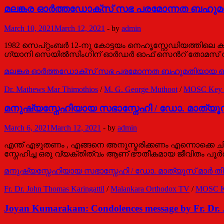
മലങ്കര ഓര്‍ത്തഡോക്സ് സഭ പരമോന്നത ബഹുമതിയ
March 10, 2021
March 12, 2021
-
by
admin
1982 സെപ്റ്റംബര്‍ 12-നു കോട്ടയം നെഹൃസ്റ്റേഡിയത്തിലെ കാത
ഗ്യാനി സെയില്‍സിംഗിന് ഓര്‍ഡര്‍ ഓഫ് സെന്‍റ് തോമസ് നല്‍
മലങ്കര ഓര്‍ത്തഡോക്സ് സഭ പരമോന്നത ബഹുമതിയായ ഓര്‍
Dr. Mathews Mar Thimothios
/
M. G. George Muthoot
/
MOSC Key Pe
മനുഷ്യസ്നേഹിയായ സഭാസ്നേഹി / ഡോ. മാത്യൂ
March 6, 2021
March 12, 2021
-
by
admin
എന്ത് എഴുതണം , എങ്ങനെ അനുസ്മരിക്കണം എന്നൊക്കെ ച
സ്നേഹിച്ച ഒരു വ്യക്തിത്വം ആണ് ഭൗതീകമായ ജീവിതം പൂർത്
മനുഷ്യസ്നേഹിയായ സഭാസ്നേഹി / ഡോ. മാത്യൂസ് മാർ 
Fr. Dr. John Thomas Karingattil
/
Malankara Orthodox TV
/
MOSC Ke
Joyan Kumarakam: Condolences message by Fr. Dr. 