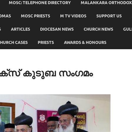
MOSC: TELEPHONE DIRECTORY
MALANKARA ORTHODOX C
HOMAS
MOSC PRIESTS
M TV VIDEOS
SUPPORT US
S
ARTICLES
DIOCESAN NEWS
CHURCH NEWS
GUL
HURCH CASES
PRIESTS
AWARDS & HONOURS
ക്സ് കുടുബ സംഗമം