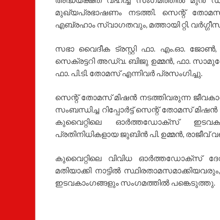
മുഖ്യപ്രഭാഷണം നടത്തി. സെന്റ്‌ തോ
എബ്രഹാം സ്വാഗതവും, മത്തായി റ്റി. വർഗ്ഗീസ്‌ ന
സഭാ വൈദീക ട്രസ്റ്റി ഫാ. എം.ഓ. ജോൺ,
സെക്രട്ടറി അഡ്വ. ബിജു ഉമ്മൻ, ഫാ. സാമു
ഫാ. പി.ടി. തോമസ് എന്നിവർ പ്രസംഗിച്ചു.
സെന്റ്‌ തോമസ്‌ മിഷൻ നടത്തിവരുന്ന ജീവ
സംബന്ധിച്ച റിപ്പോർട്ട്‌ സെന്റ്‌ തോമസ്‌ മ
കുവൈറ്റിലെ ഓർത്തഡോക്സ്‌ ഇടവകക
പ്രതിനിധികളായ ജുബിൻ പി. ഉമ്മൻ, രാജീവ് വഞ്
കുവൈറ്റിലെ വിവിധ ഓർത്തഡോക്സ്‌ ദേവ
മതിയാക്കി നാട്ടിൽ സ്ഥിരതാമസമാക്കിയവരു
ഇടവകാംഗങ്ങളും സംഗമത്തിൽ പങ്കെടുത്തു.