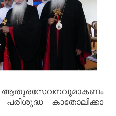
തുരസേവനവുമാകണം
പരിശുദ്ധ കാതോലിക്കാ