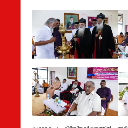
കുവൈറ്റ്‌ : ക്രിസ്തീയദർശനത്തിൽ അടി