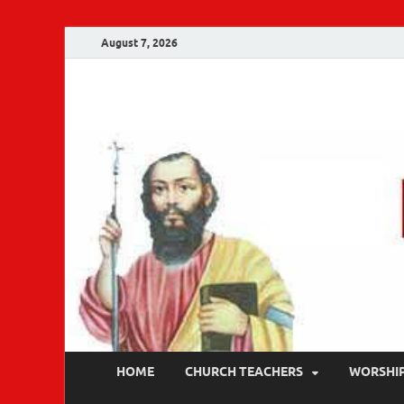
August 7, 2026
Malankara Ortho
m tv
HOME
CHURCH TEACHERS
WORSHI