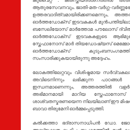
ആതുരസേവനവും. ജാതി-മത-വർഗ്ഗ-വർണ്ണഭേദ
ഉത്തരവാദിത്വമായിരിക്കണമെന്നും, അത്ത
ഓർത്തഡോക്സ്‌ ഇടവകകൾ മുൻപന്തിയിലാണെ
ബസേലിയോസ്‌ മാർത്തോമ പൗലോസ്‌ ദ്വിതീയ
ഓർത്തഡോക്സ്‌ ഇടവകകളുടെ ആഭിമുഖ്യ
സ്തേഫാനോസ്‌ മാർ തിയഡോഷ്യസ്‌ മെമ്മോറിയൽ
ഓർത്തഡോക്സ്‌ കുടുംബസംഗമത്തി
സംസാരിക്കുകയായിരുന്നു അദ്ദേഹം.
ലോകത്തിലേറ്റവും വിശിഷ്ഠമായ സർവ്വകലാ
അവിടെനിന്നും ലഭിക്കുന്ന പാഠങ്ങൾ ന
ഇന്ധനമാണെന്നും, അത്തരത്തിൽ വളർന്ന്‌
അഭിമാനമായി മാറിയ സ്തേഫാനോസ
ശാശ്വതസ്മരണയെന്ന നിലയിലാണ്‌ ഈ മിഷൻ സെന
ബാവാ തിരുമേനി ഓർമ്മപ്പെടുത്തി.
കൽക്കത്താ ഭദ്രാസനാധിപൻ ഡോ. ജോസഫ്
അദ്ധ്യക്ഷത വഹിച്ച സംഗമത്തിൽ മുൻ ഡി