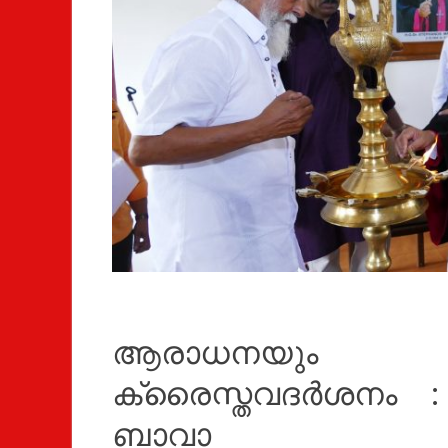
ആരാധനയും ആ
ക്രൈസ്തവദർശനം : 
ബാവാ